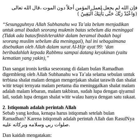
فإن الله لم يجعل لعمل المؤمن أجلاً دون الموت ،قال الله تعالى
{وَاعْبُدْ رَبَّكَ حَتَّى يَأْتِيَكَ الْيَقِينُ }
“Sesungguhnya Allah Subhanahu wa Ta’ala belum menjadikan
untuk amal ibadah seorang mukmin batas sebelum dia meninggal
(Tidak ada batas/finish/terakhir dalam beramal ibadah bagi
seorang muslim sebelum dia meninggal), hal ini sebagaimana
disebutkan oleh Allah dalam surat Al-Hijr ayat 99: ‘dan
beribadahlah kepada Rabbmu sampai datang keyakinan (yaitu
kematian yang yakin),”
Dan sangat ironis ketika seseorang di dalam bulan Ramadhan
digembleng oleh Allah Subhanahu wa Ta’ala selama sebulan untuk
terbiasa shalat malam dengan mengerjakan shalat tarawih dan shalat
witir tetapi ternyata malam pertama dia meninggalkan shalat malam
adalah malam lebaran, malam takbiran, sudah lupa dengan qiyamul
lail, sudah lupa dengan shalat witir walau hanya dengan satu rakaat.
2
.
Istiqomah adalah perintah Allah
Sebab yang kedua, kenapa harus istiqomah setelah bulan
Ramadhan? Karena istiqomah adalah perintah Allah dan RasulNya
صلوات ربي وسلامه وبركاته عليه.
Dan kaidah mengatakan: