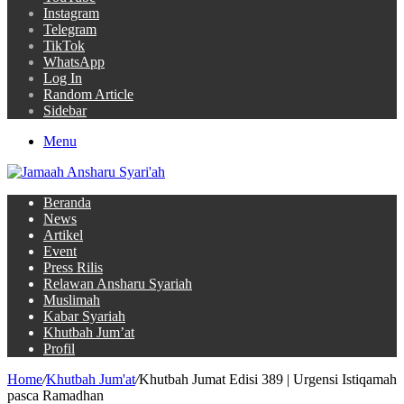
Instagram
Telegram
TikTok
WhatsApp
Log In
Random Article
Sidebar
Menu
Beranda
News
Artikel
Event
Press Rilis
Relawan Ansharu Syariah
Muslimah
Kabar Syariah
Khutbah Jum’at
Profil
Home
/
Khutbah Jum'at
/
Khutbah Jumat Edisi 389 | Urgensi Istiqamah
pasca Ramadhan