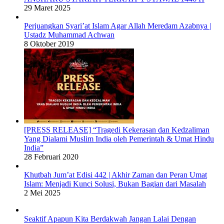
29 Maret 2025
Perjuangkan Syari’at Islam Agar Allah Meredam Azabnya |
Ustadz Muhammad Achwan
8 Oktober 2019
[PRESS RELEASE] “Tragedi Kekerasan dan Kedzaliman
Yang Dialami Muslim India oleh Pemerintah & Umat Hindu
India”
28 Februari 2020
Khutbah Jum’at Edisi 442 | Akhir Zaman dan Peran Umat
Islam: Menjadi Kunci Solusi, Bukan Bagian dari Masalah
2 Mei 2025
Seaktif Apapun Kita Berdakwah Jangan Lalai Dengan