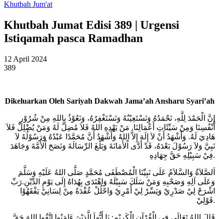
Khutbah Jum'at
Khutbah Jumat Edisi 389 | Urgensi
Istiqamah pasca Ramadhan
12 April 2024
389
Dikeluarkan Oleh Sariyah Dakwah Jama’ah Ansharu Syari’ah
إِنَّ الْحَمْدَ لِلَّهِ، نَحْمَدُهُ وَنَسْتَعِيْنُهُ وَنَسْتَغْفِرُهُ، وَنَعُوْذُ بِاللهِ مِنْ شُرُوْرِ
أَنْفُسِنَا وَمِنْ سَيِّئَاتِ أَعْمَالِنَا. مَنْ يَهْدِهِ اللهُ فَلاَ مُضِلَّ لَهُ وَمَنْ يُضْلِلْ فَلاَ
هَادِيَ لَهُ. وَأَشْهَدُ أَنْ لاَ إِلَهَ إِلاَّ اللهُ وَأَشْهَدُ أَنَّ مُحَمَّدًا عَبْدُهُ وَرَسُوْلُهُ لاَ
نَبِيَّ وَلاَ رَسُوْلَ بَعْدَهُ، قَدْ أَدَّى اْلأَمَانَةَ وَبَلَّغَ الرِّسَالَةَ وَنَصَحَ اْلأُمَّةَ وَجَاهَدَ
فِيْ سَبِيْلِهِ حَقَّ جِهَادِهِ.
اَلصَّلاَةُ وَالسَّلاَمُ عَلَى نَبِيِّنَا الْمُصْطَفَى مُحَمَّدٍ صَلَّى اللهُ عَلَيْهِ وَسَلَّمَ
وَعَلَى آلِهِ وَصَحْبِهِ وَمَنْ سَلَكَ سَبِيْلَهُ وَاهْتَدَى بِهُدَاهُ إِلَى يَوْمِ الدِّيْنِ.رَبِّ
اشْرَحْ لِيْ صَدْرِيْ وَيَسِّرْ لِيْ أَمْرِيْ وَاحْلُلْ عُقْدَةً مِنْ لِسَانِيْ يَفْقَهُوْا
قَوْلِيْ.
قَالَ اللهُ تَعَالَى فِي الْقُرْآنِ الْكَرِيْمِ: يَا أَيُّهاَ الَّذِيْنَ ءَامَنُوا اتَّقُوا اللهَ حَقَّ