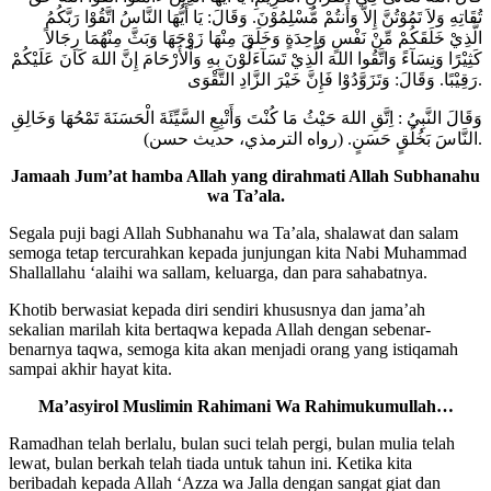
تُقَاتِهِ وَلاَ تَمُوْتُنَّ إِلاَّ وَأَنتُمْ مُّسْلِمُوْنَ. وَقَالَ: يَا أَيُّهَا النَّاسُ اتَّقُوْا رَبَّكُمُ
الَّذِيْ خَلَقَكُمْ مِّنْ نَفْسٍ وَاحِدَةٍ وَخَلَقَ مِنْهَا زَوْجَهَا وَبَثَّ مِنْهُمَا رِجَالاً
كَثِيْرًا وَنِسَآءً وَاتَّقُوا اللهَ الَّذِيْ تَسَآءَلُوْنَ بِهِ وَاْلأَرْحَامَ إِنَّ اللهَ كَانَ عَلَيْكُمْ
رَقِيْبًا. وَقَالَ: وَتَزَوَّدُوْا فَإِنَّ خَيْرَ الزَّادِ التَّقْوَى.
وَقَالَ النَّبِيُ : اِتَّقِ اللهَ حَيْثُ مَا كُنْتَ وَأَتْبِعِ السَّيِّئَةَ الْحَسَنَةَ تَمْحُهَا وَخَالِقِ
النَّاسَ بَخُلُقٍ حَسَنٍ. (رواه الترمذي، حديث حسن).
Jamaah Jum’at hamba Allah yang dirahmati Allah Subhanahu
wa Ta’ala.
Segala puji bagi Allah Subhanahu wa Ta’ala, shalawat dan salam
semoga tetap tercurahkan kepada junjungan kita Nabi Muhammad
Shallallahu ‘alaihi wa sallam, keluarga, dan para sahabatnya.
Khotib berwasiat kepada diri sendiri khususnya dan jama’ah
sekalian marilah kita bertaqwa kepada Allah dengan sebenar-
benarnya taqwa, semoga kita akan menjadi orang yang istiqamah
sampai akhir hayat kita.
Ma’asyirol Muslimin Rahimani Wa Rahimukumullah…
Ramadhan telah berlalu, bulan suci telah pergi, bulan mulia telah
lewat, bulan berkah telah tiada untuk tahun ini. Ketika kita
beribadah kepada Allah ‘Azza wa Jalla dengan sangat giat dan