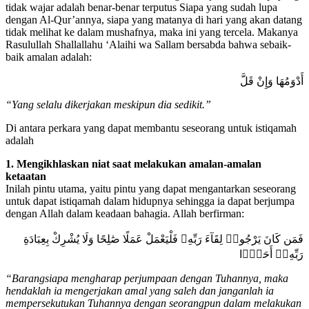
tidak wajar adalah benar-benar terputus Siapa yang sudah lupa
dengan Al-Qur’annya, siapa yang matanya di hari yang akan datang
tidak melihat ke dalam mushafnya, maka ini yang tercela. Makanya
Rasulullah Shallallahu ‘Alaihi wa Sallam bersabda bahwa sebaik-
baik amalan adalah:
أَدْوَمُهَا وَإِنْ قَلَّ
“Yang selalu dikerjakan meskipun dia sedikit.”
Di antara perkara yang dapat membantu seseorang untuk istiqamah
adalah
1. Mengikhlaskan niat saat melakukan amalan-amalan
ketaatan
Inilah pintu utama, yaitu pintu yang dapat mengantarkan seseorang
untuk dapat istiqamah dalam hidupnya sehingga ia dapat berjumpa
dengan Allah dalam keadaan bahagia. Allah berfirman:
فَمَن كَانَ يَرْجُوا۟ لِقَآءَ رَبِّهِۦ فَلْيَعْمَلْ عَمَلًا صَٰلِحًا وَلَا يُشْرِكْ بِعِبَادَةِ
رَبِّهِۦٓ أَحَدًۢا
“Barangsiapa mengharap perjumpaan dengan Tuhannya, maka
hendaklah ia mengerjakan amal yang saleh dan janganlah ia
mempersekutukan Tuhannya dengan seorangpun dalam melakukan