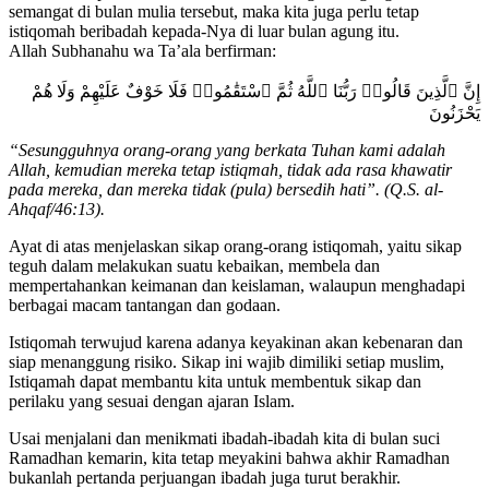
semangat di bulan mulia tersebut, maka kita juga perlu tetap
istiqomah beribadah kepada-Nya di luar bulan agung itu.
Allah Subhanahu wa Ta’ala berfirman:
إِنَّ ٱلَّذِينَ قَالُوا۟ رَبُّنَا ٱللَّهُ ثُمَّ ٱسْتَقَٰمُوا۟ فَلَا خَوْفٌ عَلَيْهِمْ وَلَا هُمْ
يَحْزَنُونَ
“Sesungguhnya orang-orang yang berkata Tuhan kami adalah
Allah, kemudian mereka tetap istiqmah, tidak ada rasa khawatir
pada mereka, dan mereka tidak (pula) bersedih hati”. (Q.S. al-
Ahqaf/46:13).
Ayat di atas menjelaskan sikap orang-orang istiqomah, yaitu sikap
teguh dalam melakukan suatu kebaikan, membela dan
mempertahankan keimanan dan keislaman, walaupun menghadapi
berbagai macam tantangan dan godaan.
Istiqomah terwujud karena adanya keyakinan akan kebenaran dan
siap menanggung risiko. Sikap ini wajib dimiliki setiap muslim,
Istiqamah dapat membantu kita untuk membentuk sikap dan
perilaku yang sesuai dengan ajaran Islam.
Usai menjalani dan menikmati ibadah-ibadah kita di bulan suci
Ramadhan kemarin, kita tetap meyakini bahwa akhir Ramadhan
bukanlah pertanda perjuangan ibadah juga turut berakhir.