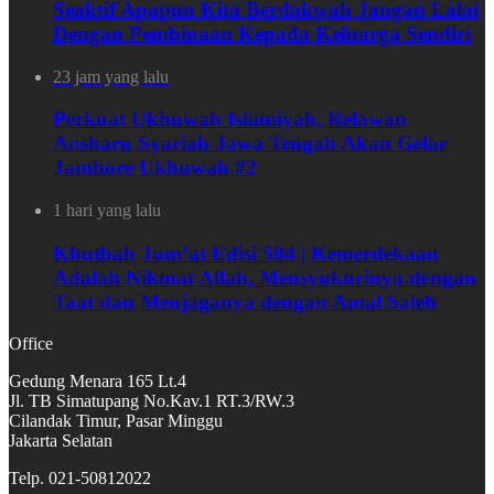
Seaktif Apapun Kita Berdakwah Jangan Lalai
Dengan Pembinaan Kepada Keluarga Sendiri
23 jam yang lalu
Perkuat Ukhuwah Islamiyah, Relawan
Ansharu Syariah Jawa Tengah Akan Gelar
Jambore Ukhuwah #2
1 hari yang lalu
Khutbah Jum’at Edisi 504 | Kemerdekaan
Adalah Nikmat Allah, Mensyukurinya dengan
Taat dan Menjaganya dengan Amal Saleh
Office
Gedung Menara 165 Lt.4
Jl. TB Simatupang No.Kav.1 RT.3/RW.3
Cilandak Timur, Pasar Minggu
Jakarta Selatan
Telp. 021-50812022