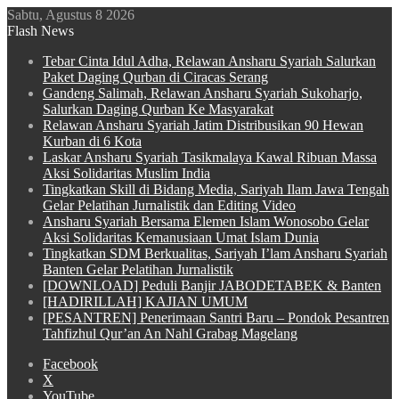
Sabtu, Agustus 8 2026
Flash News
Tebar Cinta Idul Adha, Relawan Ansharu Syariah Salurkan
Paket Daging Qurban di Ciracas Serang
Gandeng Salimah, Relawan Ansharu Syariah Sukoharjo,
Salurkan Daging Qurban Ke Masyarakat
Relawan Ansharu Syariah Jatim Distribusikan 90 Hewan
Kurban di 6 Kota
Laskar Ansharu Syariah Tasikmalaya Kawal Ribuan Massa
Aksi Solidaritas Muslim India
Tingkatkan Skill di Bidang Media, Sariyah Ilam Jawa Tengah
Gelar Pelatihan Jurnalistik dan Editing Video
Ansharu Syariah Bersama Elemen Islam Wonosobo Gelar
Aksi Solidaritas Kemanusiaan Umat Islam Dunia
Tingkatkan SDM Berkualitas, Sariyah I’lam Ansharu Syariah
Banten Gelar Pelatihan Jurnalistik
[DOWNLOAD] Peduli Banjir JABODETABEK & Banten
[HADIRILLAH] KAJIAN UMUM
[PESANTREN] Penerimaan Santri Baru – Pondok Pesantren
Tahfizhul Qur’an An Nahl Grabag Magelang
Facebook
X
YouTube