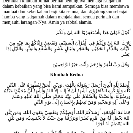
Demikian khutbah Jumat perihal pentingnya menjaga istiqamah
dalam kebaikan yang bisa kami sampaikan. Semoga bisa membawa
manfaat dan keberkahan bagi kita semua, dan digolongkan sebagai
hamba yang istiqamah dalam menjalankan semua perintah dan
menjauhi larangan-Nya. Amin ya rabbal alamin.
أَقُوْلُ قَوْلِيْ هَذَا وَأَسْتَغْفِرُوْا اللهَ لِيْ وَلَكُمْ
بَارَكَ اللهُ لِيْ وَلَكُمْ فِي الْقُرْآنِ الْعَظِيْمِ، وَنَفَعَنِيْ وَإِيَّاكُمْ بِمَا فِيْهِ مِنَ
اْلآيَاتِ وَالذِّكْرِ الْحَكِيْمِ. وَالْفَجْرِ وَلَيَالٍ عَشْرٍ وَالشَّفْعِ وَالْوَتْرِ. وَالّلَيْلِ اِذَا
يَسْر.
وَقُلْ رَبِّ اغْفِرْ وَارْحَمْ وَأَنْتَ خَيْرُ الرَّاحِمِيْنَ.
Khutbah Kedua
الْحَمْدُ لِلَّهِ الَّذِيْ أَرْسَلَ رَسُوْلَهُ بِالْهُدَى وَدِيْنِ الْحَقِّ لِيُظْهِرَهُ عَلَى الدِّيْنِ
كُلِّهِ وَلَوْ كَرِهَ الْكَافِرُوْنَ. أَشْهَدُ أَنْ لاَ إِلَـهَ إِلاَّ اللهُ وَأَشْهَدُ أَنَّ مُحَمَّدًا عَبْدُهُ
وَرَسُوْلُهُ. وَالصَّلاَةُ وَالسَّلاَمُ عَلَى نَبِيِّنَا مُحَمَّدٍ صَلَّى اللهُ عَلَيْهِ وَسَلَّمَ
وَعَلَى آلِهِ وَصَحْبِهِ وَمَنْ تَبِعَهُمْ بِإِحْسَانٍ إِلَى يَوْمِ الدِّيْنِ.
جَمَاعَةَ الْجُمُعَةِ، أَرْشَدَكُمُ اللهُ. أُوْصِيْكُمْ وَنَفْسِيْ بِتَقْوَى اللهُ، وَمَن يَتَّقِ
اللهَ يَجْعَل لَّهُ مِنْ أَمْرِهِ يُسْرًا وَيَرْزُقُهُ مِنْ حَيْثُ لاَ يَحْتَسِبُ، وَمَن يَتَّقِ
اللهَ يُعْظِمْ لَهُ أَجْرًا.