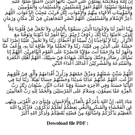
إِنَّ اللهَ وَمَلاَئِكَتَهُ يُصَلُّوْنَ عَلَى النَّبِيِّ، يَاأَيُّهاَ الَّذِيْنَ ءَامَنُوْا صَلُّوْا عَلَيْهِ
وَسَلِّمُوْا تَسْلِيْمًا. اَللَّهُمَّ اغْفِرْ لِلْمُسْلِمِيْنَ وَالْمُسْلِمَاتِ وَالْمُؤْمِنِيْنَ
وَالْمُؤْمِنَاتِ اْلأَحْيَاءِ مِنْهُمْ وَاْلأَمْوَاتِ، إِنَّكَ قَرِيْبٌ مُجِيْبُ الدَّعَوَاتِ. اَللَّهُمَ
أَعِزَّ اْلإِسْلاَمَ وَالْمُسْلِمِيْنَ. اَللَّهُمَّ انْصُرِ الْمُجَاهِدِيْنِ فِيْ كُلِّ مَكَانٍ وَزَمَانٍ.
رَبَّنَا اغْفِرْ لَنَا وَلإِخْوَانِنَا الَّذِيْنَ سَبَقُوْنَا بِاْلإِيْمَانِ وَلاَ تَجْعَلْ فِيْ قُلُوْبِنَا غِلاًّ
لِّلَّذِيْنَ ءَامَنُوْا رَبَّنَا إِنَّكَ رَءُوْفٌ رَّحِيْمٌ. رَبَّنَا اغْفِرْ لَنَا ذُنُوْبَنَا وَتَوَفَّنَا مَعَ
اْلأَبْرَارِ. رَبَّنَا لاَ تُؤَاخِذْنَا إِنْ نَّسِيْنَا أَوْ أَخْطَأْنَا، رَبَّنَا وَلاَ تَحْمِلْ عَلَيْنَا إِصْرًا كَمَا
حَمَلْتَهُ عَلَى الَّذِيْنَ مِن قَبْلِنَا، رَبَّنَا وَلاَ تُحَمِّلْنَا مَالاَ طَاقَةَ لَنَا بِهِ، وَاعْفُ عَنَّا
وَاغْفِرْ لَنَا وَارْحَمْنَا أَنتَ مَوْلاَنَا فَانصُرْنَا عَلَى الْقَوْمِ الْكَافِرِيْنَ. اَللَّهُمَّ إِنَا
نَسْأَلُكَ رِضَاكَ وَجَنَّتَكَ وَنَسْأَلُكَ شَهَادَةً فِيْ سَبِيْلِكَ. اَللَّهُمَّ أَهْلِكِ الْكَفَرَةَ
وَالْمُبْتَدِعَةَ وَالْمُشْرِكِيْنَ أَعْدَائَكَ أَعْدَاءَ الدِّيْنِ.
اَللَّهُمَّ شَتِّتْ شَمْلَهُمْ وَمَزِّقْ جَمْعَهُمْ وَزَلْزِلْ أَقْدَامَهُمْ وَأَلْقِ فِيْ قُلُوْبِهِمُ
الرُّعْبَ. اَللَّهُمَّ عَذِّبْهُمْ عَذَابًا شَدِيْدًا وَحَسِّبْهُمْ حِسَابًا ثَقِيْلاً. رَبَّنَا آتِنَا فِي
الدُّنْيَا حَسَنَةً وَفِي الآخِرَةِ حَسَنَةً وَقِنَا عَذَابَ النَّارِ. سُبْحَانَ رَبِّكَ رَبِّ
الْعِزَّةِ عَمَّا يَصِفُوْنَ، وَسَلاَمٌ عَلَى الْمُرْسَلِيْنَ وَالْحَمْدُ لِلَّهِ رَبِّ الْعَالَمِيْنَ.
عِبَادَ اللهِ، إِنَّ اللهَ يَأْمُرُكُمْ بِالْعَدْلِ وَاْلإِحْسَانِ وَإِيتَآئِ ذِي الْقُرْبَى وَيَنْهَى
عَنِ الْفَحْشَآءِ وَالْمُنكَرِ وَالْبَغْيِ يَعِظُكُمْ لَعَلَّكُمْ تَذَكَّرُوْنَ. فَاذْكُرُوا اللهَ
الْعَظِيْمَ يَذْكُرْكُمْ وَاسْأَلُوْهُ مِنْ فَضْلِهِ يُعْطِكُمْ وَلَذِكْرُ اللهِ أَكْبَرُ.
Download file PDF :