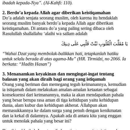
ibadah kepada-Nya”. (Al-Kahfi: 110).
2. Berdo’a kepada Allah agar diberikan keistiqamahan
Do’a adalah senjata seorang muslim, oleh karena itu hendaklah
seorang muslim banyak berdo’a kepada Allah agar diberikan
keistiqamahan. Di antara do’a yang paling sering dibaca oleh
Rasulullah shallallahu ‘alaihi wa sallam adalah
يَا مُقَلِّبَ الْقُلُوبِ ثَبِّتْ قَلْبِي عَلَى دِينِكَ
“Wahai Dzat yang membolak-balikkan hati, tetapkanlah hatiku
untuk selalu berada di atas agama-Mu” (HR. Tirmidzi, no 2066. Ia
berkata: “Hadits Hasan”)
3. Menanamkan keyakinan dan mengingat-ingat tentang
balasan yang akan diraih bagi orang yang istiqamah
Orang yang beriman dan memegang teguh keimanannya, kemudian
ia istiqamah dalam melakukan amalan-amalan ketaatan sebagai
konsekuensi dari keimanannya, maka ia akan mendapatkan pahala
yang besar berupa rasa aman di tiga kehidupan yaitu kehidupan
dunia, alam kubur dan kehidupan akherat. Allahpun akan
memasukkannya ke dalam surga yang penuh dengan kenikmatan
dan ia kekal di dalamnya. Apakah ada di antara kita yang enggan
untuk menolak pahala yang besar ini?