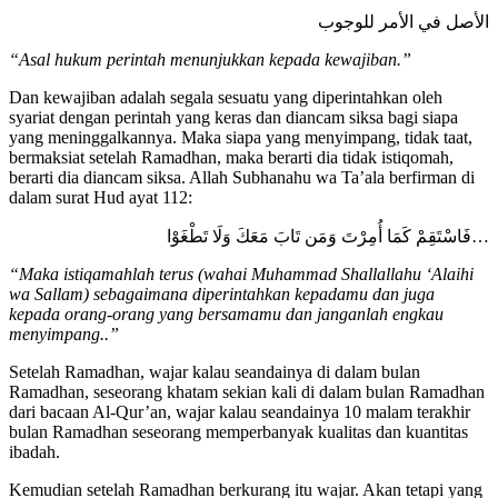
ﺍﻷﺻﻞ ﻓﻲ ﺍﻷﻣﺮ ﻟﻠﻮﺟﻮﺏ
“Asal hukum perintah menunjukkan kepada kewajiban.”
Dan kewajiban adalah segala sesuatu yang diperintahkan oleh
syariat dengan perintah yang keras dan diancam siksa bagi siapa
yang meninggalkannya. Maka siapa yang menyimpang, tidak taat,
bermaksiat setelah Ramadhan, maka berarti dia tidak istiqomah,
berarti dia diancam siksa. Allah Subhanahu wa Ta’ala berfirman di
dalam surat Hud ayat 112:
فَاسْتَقِمْ كَمَا أُمِرْتَ وَمَن تَابَ مَعَكَ وَلَا تَطْغَوْا…
“Maka istiqamahlah terus (wahai Muhammad Shallallahu ‘Alaihi
wa Sallam) sebagaimana diperintahkan kepadamu dan juga
kepada orang-orang yang bersamamu dan janganlah engkau
menyimpang..”
Setelah Ramadhan, wajar kalau seandainya di dalam bulan
Ramadhan, seseorang khatam sekian kali di dalam bulan Ramadhan
dari bacaan Al-Qur’an, wajar kalau seandainya 10 malam terakhir
bulan Ramadhan seseorang memperbanyak kualitas dan kuantitas
ibadah.
Kemudian setelah Ramadhan berkurang itu wajar. Akan tetapi yang