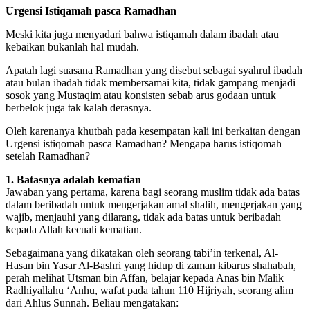
Urgensi Istiqamah pasca Ramadhan
Meski kita juga menyadari bahwa istiqamah dalam ibadah atau
kebaikan bukanlah hal mudah.
Apatah lagi suasana Ramadhan yang disebut sebagai syahrul ibadah
atau bulan ibadah tidak membersamai kita, tidak gampang menjadi
sosok yang Mustaqim atau konsisten sebab arus godaan untuk
berbelok juga tak kalah derasnya.
Oleh karenanya khutbah pada kesempatan kali ini berkaitan dengan
Urgensi istiqomah pasca Ramadhan? Mengapa harus istiqomah
setelah Ramadhan?
1. Batasnya adalah kematian
Jawaban yang pertama, karena bagi seorang muslim tidak ada batas
dalam beribadah untuk mengerjakan amal shalih, mengerjakan yang
wajib, menjauhi yang dilarang, tidak ada batas untuk beribadah
kepada Allah kecuali kematian.
Sebagaimana yang dikatakan oleh seorang tabi’in terkenal, Al-
Hasan bin Yasar Al-Bashri yang hidup di zaman kibarus shahabah,
perah melihat Utsman bin Affan, belajar kepada Anas bin Malik
Radhiyallahu ‘Anhu, wafat pada tahun 110 Hijriyah, seorang alim
dari Ahlus Sunnah. Beliau mengatakan: