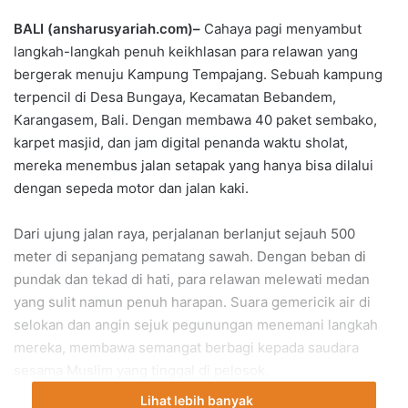
BALI (ansharusyariah.com)–
Cahaya pagi menyambut
langkah-langkah penuh keikhlasan para relawan yang
bergerak menuju Kampung Tempajang. Sebuah kampung
terpencil di Desa Bungaya, Kecamatan Bebandem,
Karangasem, Bali. Dengan membawa 40 paket sembako,
karpet masjid, dan jam digital penanda waktu sholat,
mereka menembus jalan setapak yang hanya bisa dilalui
dengan sepeda motor dan jalan kaki.
Dari ujung jalan raya, perjalanan berlanjut sejauh 500
meter di sepanjang pematang sawah. Dengan beban di
pundak dan tekad di hati, para relawan melewati medan
yang sulit namun penuh harapan. Suara gemericik air di
selokan dan angin sejuk pegunungan menemani langkah
mereka, membawa semangat berbagi kepada saudara
sesama Muslim yang tinggal di pelosok.
Lihat lebih banyak