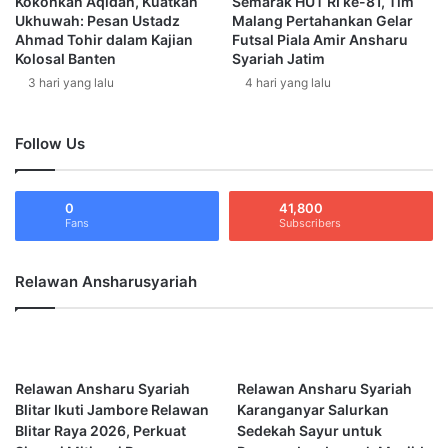
Kokohkan Aqidah, Kuatkan
Semarak HUT RI ke-81, Tim
r
e
Ukhuwah: Pesan Ustadz
Malang Pertahankan Gelar
u
Ahmad Tohir dalam Kajian
Futsal Piala Amir Ansharu
r
Kolosal Banten
Syariah Jatim
S
a
y
n
3 hari yang lalu
4 hari yang lalu
a
s
r
i
Follow Us
i
T
a
a
h
n
J
0
41,800
p
Fans
Subscribers
a
a
k
M
a
e
Relawan Ansharusyariah
r
l
t
a
a
n
G
g
e
g
Relawan Ansharu Syariah
Relawan Ansharu Syariah
l
a
Blitar Ikuti Jambore Relawan
Karanganyar Salurkan
a
r
Blitar Raya 2026, Perkuat
Sedekah Sayur untuk
r
P