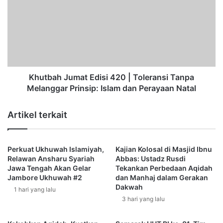
i
u
Ketua Forum Me-Dan Indonesia, Suherman, juga berterima
t
t
kasih kepada segenap donatur yang telah membantu.
a
b
s
a
“Alhamdulillah, hari ini kami menyampaikan bantuan 40
A
h
paket sembako, jam digital penanda waktu sholat, dan
n
J
t
u
karpet untuk Masjid Zaenab Hakimudin di Kampung
a
m
Khutbah Jumat Edisi 420 | Toleransi Tanpa
Tempajang. Kami mengucapkan terima kasih kepada
r
a
Melanggar Prinsip: Islam dan Perayaan Natal
seluruh donatur yang telah mendukung kegiatan ini.
A
t
Semoga Allah membalas setiap kebaikan dengan
n
E
Artikel terkait
keberkahan,” ungkapnya.
g
d
g
i
o
s
t
Perkuat Ukhuwah Islamiyah,
Kajian Kolosal di Masjid Ibnu
i
Relawan Ansharu Syariah
Abbas: Ustadz Rusdi
a
4
Jawa Tengah Akan Gelar
Tekankan Perbedaan Aqidah
,
2
Jambore Ukhuwah #2
dan Manhaj dalam Gerakan
A
0
Dakwah
1 hari yang lalu
n
|
3 hari yang lalu
s
T
h
o
a
l