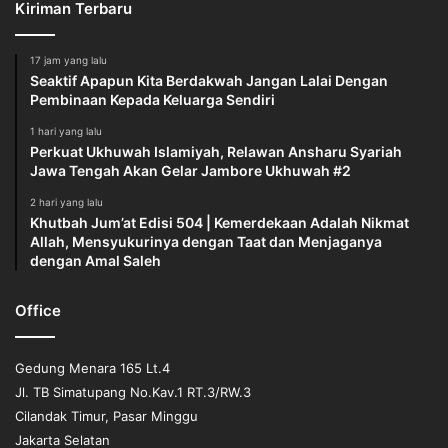
Kiriman Terbaru
Kegiatan ini tidak hanya tentang perjalanan fisik yang
menantang, tetapi juga tentang perjalanan hati. Langkah-
17 jam yang lalu
langkah kecil yang meniti pematang sawah hari ini menjadi
Seaktif Apapun Kita Berdakwah Jangan Lalai Dengan
Pembinaan Kepada Keluarga Sendiri
saksi bahwa kasih sayang dan kepedulian tidak mengenal
batas, tidak peduli sejauh apa perjalanan itu harus
1 hari yang lalu
Perkuat Ukhuwah Islamiyah, Relawan Ansharu Syariah
ditempuh. Relawan berharap bahwa aksi ini dapat menjadi
Jawa Tengah Akan Gelar Jambore Ukhuwah #2
inspirasi bagi banyak pihak untuk terus berbagi kebaikan di
pelosok-pelosok yang jarang tersentuh.
2 hari yang lalu
Khutbah Jum’at Edisi 504 | Kemerdekaan Adalah Nikmat
Allah, Mensyukurinya dengan Taat dan Menjaganya
Reporter: Hedy
dengan Amal Saleh
Office
Gedung Menara 165 Lt.4
Jl. TB Simatupang No.Kav.1 RT.3/RW.3
Cilandak Timur, Pasar Minggu
Jakarta Selatan