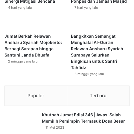
Sinergi Mitigasi Bencana
Ponpes dan Jamaah Masjid
A
r
4 hari yang lalu
7 hari yang lalu
k
i
s
n
i
s
L
i
o
p
Jumat Berkah Relawan
Bangkitkan Semangat
n
:
Ansharu Syariah Mojokerto:
Menghafal Al-Qur’an,
g
I
Berbagi Sarapan hingga
Relawan Ansharu Syariah
m
s
Santuni Janda Dhuafa
Surabaya Salurkan
a
l
Bingkisan untuk Santri
2 minggu yang lalu
r
a
Tahfidz
c
m
3 minggu yang lalu
h
d
a
n
Populer
Terbaru
P
e
r
Khutbah Jumat Edisi 346 | Awas! Salah
a
Memilih Pemimpin Termasuk Dosa Besar
y
11 Mei 2023
a