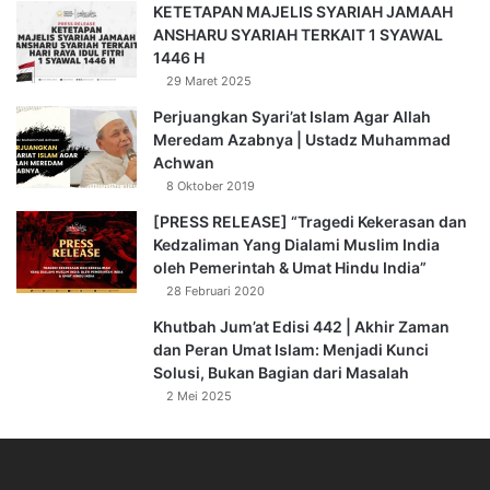
a
KETETAPAN MAJELIS SYARIAH JAMAAH
n
ANSHARU SYARIAH TERKAIT 1 SYAWAL
N
1446 H
a
29 Maret 2025
t
Perjuangkan Syari’at Islam Agar Allah
a
Meredam Azabnya | Ustadz Muhammad
l
Achwan
8 Oktober 2019
[PRESS RELEASE] “Tragedi Kekerasan dan
Kedzaliman Yang Dialami Muslim India
oleh Pemerintah & Umat Hindu India”
28 Februari 2020
Khutbah Jum’at Edisi 442 | Akhir Zaman
dan Peran Umat Islam: Menjadi Kunci
Aksi ini tidak hanya menghadirkan bantuan sembako, tetapi
Solusi, Bukan Bagian dari Masalah
juga kehangatan ukhuwah Islamiyah. H. Nurudin, seorang
2 Mei 2025
tokoh masyarakat setempat, mengungkapkan rasa terima
kasihnya kepada Relawan Ansharu Syariah dan Forum Me-
Dan Indonesia.