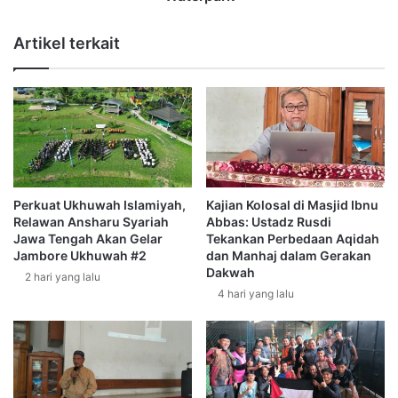
a
i
k
a
Artikel terkait
a
a
n
n
A
,
k
R
s
e
i
l
M
a
a
w
h
a
Perkuat Ukhuwah Islamiyah,
Kajian Kolosal di Masjid Ibnu
a
n
Relawan Ansharu Syariah
Abbas: Ustadz Rusdi
s
A
Jawa Tengah Akan Gelar
Tekankan Perbedaan Aqidah
i
n
Jambore Ukhuwah #2
dan Manhaj dalam Gerakan
s
s
Dakwah
2 hari yang lalu
w
h
4 hari yang lalu
a
a
:
r
D
u
a
S
r
y