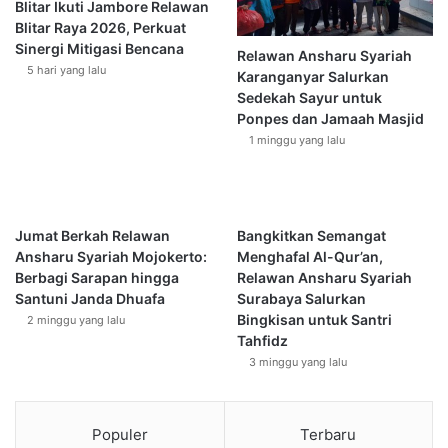
Blitar Ikuti Jambore Relawan
u
h
Blitar Raya 2026, Perkuat
s
u
Sinergi Mitigasi Bencana
Relawan Ansharu Syariah
i
a
5 hari yang lalu
Karanganyar Salurkan
P
f
Sedekah Sayur untuk
e
a
Ponpes dan Jamaah Masjid
r
R
1 minggu yang lalu
u
e
b
k
a
r
h
e
a
a
Jumat Berkah Relawan
Bangkitkan Semangat
n
s
Ansharu Syariah Mojokerto:
Menghafal Al-Qur’an,
B
i
Berbagi Sarapan hingga
Relawan Ansharu Syariah
a
d
Santuni Janda Dhuafa
Surabaya Salurkan
n
i
Bingkisan untuk Santri
2 minggu yang lalu
g
T
Tahfidz
s
r
3 minggu yang lalu
a
a
n
s
Populer
Terbaru
e