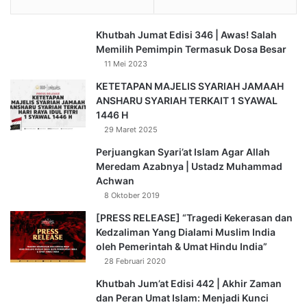
r
a
Khutbah Jumat Edisi 346 | Awas! Salah
W
Memilih Pemimpin Termasuk Dosa Besar
a
11 Mei 2023
t
e
KETETAPAN MAJELIS SYARIAH JAMAAH
r
ANSHARU SYARIAH TERKAIT 1 SYAWAL
p
1446 H
a
29 Maret 2025
r
Perjuangkan Syari’at Islam Agar Allah
k
Meredam Azabnya | Ustadz Muhammad
Achwan
8 Oktober 2019
[PRESS RELEASE] “Tragedi Kekerasan dan
Kedzaliman Yang Dialami Muslim India
oleh Pemerintah & Umat Hindu India”
28 Februari 2020
Khutbah Jum’at Edisi 442 | Akhir Zaman
dan Peran Umat Islam: Menjadi Kunci