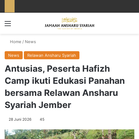
Menu
Home
/
News
News
Relawan Ansharu Syariah
Antusias, Peserta Hafizh
Camp ikuti Edukasi Panahan
bersama Relawan Ansharu
Syariah Jember
28 Juni 2026
45