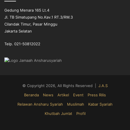
Gedung Menara 165 Lt.4
Jl. TB Simatupang No.Kav.1 RT.3/RW.3
Cilandak Timur, Pasar Minggu
Jakarta Selatan
Telp. 021-50812022
© Copyright 2026, All Rights Reserved |
J.A.S
Beranda
News
Artikel
Event
Press Rilis
Relawan Ansharu Syariah
Muslimah
Kabar Syariah
Khutbah Jum’at
Profil
Facebook
X
YouTube
Instagram
Telegram
TikTok
WhatsA