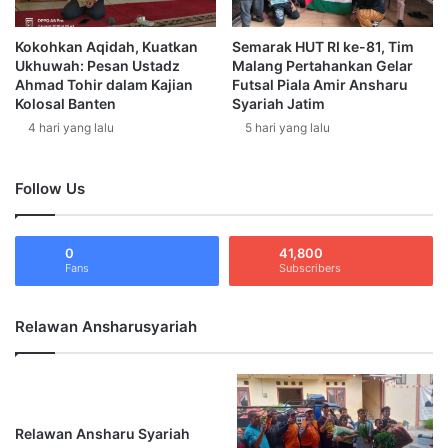
i
a
K
r
r
Kokohkan Aqidah, Kuatkan
Semarak HUT RI ke-81, Tim
i
Ukhuwah: Pesan Ustadz
Malang Pertahankan Gelar
i
a
Ahmad Tohir dalam Kajian
Futsal Piala Amir Ansharu
t
h
Kolosal Banten
Syariah Jatim
i
A
4 hari yang lalu
5 hari yang lalu
k
j
S
a
o
k
Follow Us
s
1
i
0
a
0
0
41,800
l
A
Fans
Subscribers
M
n
e
a
n
k
Relawan Ansharusyariah
u
Y
j
a
u
t
S
i
o
m
Relawan Ansharu Syariah
l
D