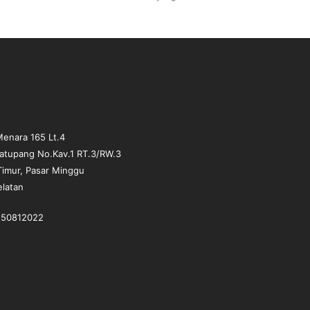
j
a
m
a
'
a
h
|
U
enara 165 Lt.4
s
matupang No.Kav.1 RT.3/RW.3
t
Timur, Pasar Minggu
a
elatan
d
z
A
1-50812022
b
d
u
l
H
a