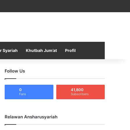
Facebook
X
YouTube
Instagram
Telegram
TikTok
WhatsApp
Log In
Random Article
Sidebar
r Syariah
Khutbah Jum’at
Profil
Follow Us
0
41,800
Fans
Subscribers
Relawan Ansharusyariah