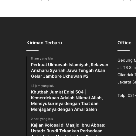
g
a
l
k
a
n
Kiriman Terbaru
Office
D
a
k
8 jam yang lalu
Gedung M
w
Perkuat Ukhuwah Islamiyah, Relawan
Jl. TB Si
a
Ansharu Syariah Jawa Tengah Akan
Cilandak 
h
Gelar Jambore Ukhuwah #2
Jakarta S
N
18 jam yang lalu
a
Khutbah Jum’at Edisi 504 |
b
Telp. 02
Kemerdekaan Adalah Nikmat Allah,
i
Mensyukurinya dengan Taat dan
S
Menjaganya dengan Amal Saleh
h
2 hari yang lalu
a
Kajian Kolosal di Masjid Ibnu Abbas:
l
Ustadz Rusdi Tekankan Perbedaan
a