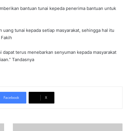
berikan bantuan tunai kepeda penerima bantuan untuk
uang tunai kepada setiap masyarakat, sehingga hal itu
 Fakih
ami dapat terus menebarkan senyuman kepada masyarakat
aan.” Tandasnya
Facebook
X
K