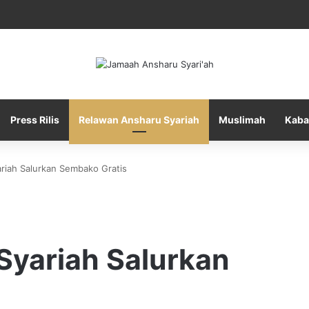
Press Rilis
Relawan Ansharu Syariah
Muslimah
Kaba
riah Salurkan Sembako Gratis
yariah Salurkan