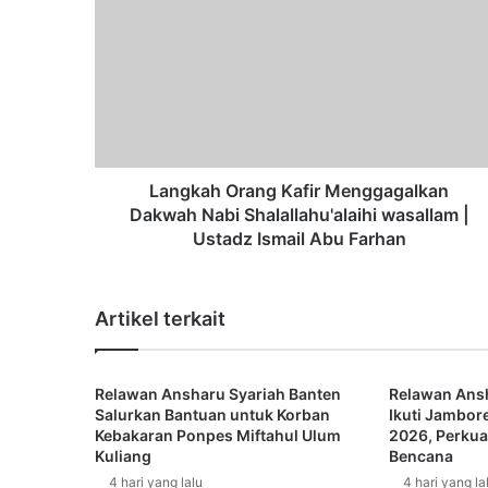
a
n
g
k
a
h
O
r
a
Langkah Orang Kafir Menggagalkan
n
Dakwah Nabi Shalallahu'alaihi wasallam |
g
Ustadz Ismail Abu Farhan
K
a
f
Artikel terkait
i
r
M
Relawan Ansharu Syariah Banten
Relawan Ansh
e
Salurkan Bantuan untuk Korban
Ikuti Jambore
n
Kebakaran Ponpes Miftahul Ulum
2026, Perkuat
g
Kuliang
Bencana
g
4 hari yang lalu
4 hari yang la
a