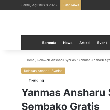
Sabtu, Agustus 8 2026
Flash News
Beranda
News
Artikel
Event
Home
/
Relawan Ansharu Syariah
/
Yanmas Ansharu Sya
Relawan Ansharu Syariah
Trending
Yanmas Ansharu S
Sembako Gratis