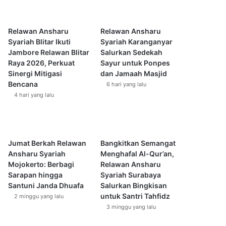
Relawan Ansharu
Relawan Ansharu
Syariah Blitar Ikuti
Syariah Karanganyar
Jambore Relawan Blitar
Salurkan Sedekah
Raya 2026, Perkuat
Sayur untuk Ponpes
Sinergi Mitigasi
dan Jamaah Masjid
Bencana
6 hari yang lalu
4 hari yang lalu
Jumat Berkah Relawan
Bangkitkan Semangat
Ansharu Syariah
Menghafal Al-Qur’an,
Mojokerto: Berbagi
Relawan Ansharu
Sarapan hingga
Syariah Surabaya
Santuni Janda Dhuafa
Salurkan Bingkisan
untuk Santri Tahfidz
2 minggu yang lalu
3 minggu yang lalu