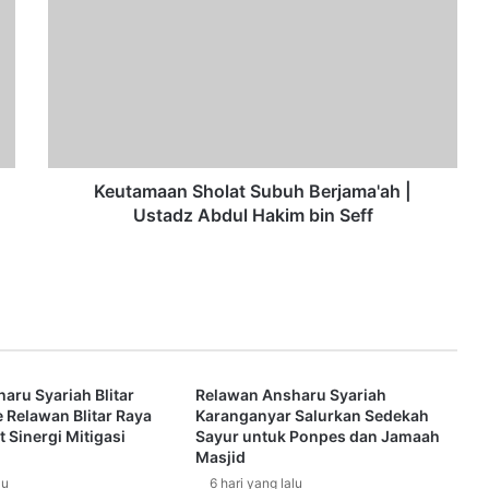
e
u
t
a
m
a
a
n
S
Keutamaan Sholat Subuh Berjama'ah |
h
Ustadz Abdul Hakim bin Seff
o
l
a
t
S
u
b
aru Syariah Blitar
Relawan Ansharu Syariah
u
 Relawan Blitar Raya
Karanganyar Salurkan Sedekah
h
 Sinergi Mitigasi
Sayur untuk Ponpes dan Jamaah
B
Masjid
e
lu
6 hari yang lalu
r