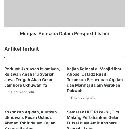
r
g
i
a
a
s
h
i
M
B
a
e
Mitigasi Bencana Dalam Perspektif Islam
l
n
a
c
Artikel terkait
n
Sementara itu, salah satu perwakilan warga dusun Wane
a
g
n
Khairul Isa, berterimakasih kepada Yanmas Ansharu
B
a
Syariah dan juga FUI atas terselenggaranya dan komitmen
a
Perkuat Ukhuwah Islamiyah,
Kajian Kolosal di Masjid Ibnu
D
untuk membangun masjid Ruhul Jihad tersebut.
Relawan Ansharu Syariah
Abbas: Ustadz Rusdi
g
a
Jawa Tengah Akan Gelar
Tekankan Perbedaan Aqidah
i
l
Jambore Ukhuwah #2
dan Manhaj dalam Gerakan
“Kami selaku warga dan tokoh masyarakat di dusun wane
k
a
Dakwah
19 jam yang lalu
a
m
ini sangat berterima kasih kepada Yanmas Ansharu Syariah
3 hari yang lalu
n
P
dan juga FUI atas komitmennya untuk menyelesaikan
S
e
pembangunan masjid Ruhul Islam ini,” katanya.
e
r
Kokohkan Aqidah, Kuatkan
Semarak HUT RI ke-81, Tim
m
Ukhuwah: Pesan Ustadz
Malang Pertahankan Gelar
s
Reporter: Imam Robbani
Ahmad Tohir dalam Kajian
Futsal Piala Amir Ansharu
b
p
Kolosal Banten
Syariah Jatim