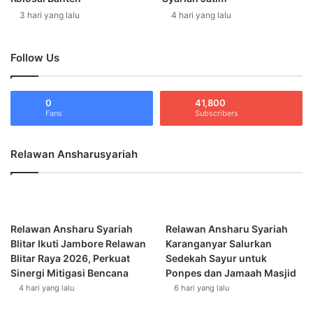
a
e
k
3 hari yang lalu
4 hari yang lalu
k
o
t
k
i
Follow Us
e
f
W
I
a
s
r
0
41,800
l
Fans
Subscribers
g
a
a
m
P
Relawan Ansharusyariah
e
l
o
s
o
Relawan Ansharu Syariah
Relawan Ansharu Syariah
k
Blitar Ikuti Jambore Relawan
Karanganyar Salurkan
D
Blitar Raya 2026, Perkuat
Sedekah Sayur untuk
e
Sinergi Mitigasi Bencana
Ponpes dan Jamaah Masjid
s
4 hari yang lalu
6 hari yang lalu
a