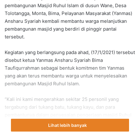
pembangunan Masjid Ruhul Islam di dusun Wane, Desa
Tolotangga, Monta, Bima, Pelayanan Masyarakat (Yanmas)
Ansharu Syariah kembali membantu warga melanjutkan
pembangunan masjid yang berdiri di pinggir pantai
tersebut.
Kegiatan yang berlangsung pada ahad, (17/1/2021) tersebut
disebut ketua Yanmas Ansharu Syariah Bima
Taufiqurrahman sebagai bentuk komitmen tim Yanmas
yang akan terus membantu warga untuk menyelesaikan
pembangunan Masjid Ruhul Islam.
“Kali ini kami mengerahkan sekitar 25 personil yang
tergabung dari tukang batu, tukang kayu, dan para
pembantunya dalam penyesaian pengerjaan masjid Ruhul
Islam di Dusun Wane ini,” ungkapnya.
Lihat lebih banyak
“Dan insyaallah kami berkomitmen untuk menyelesaikan