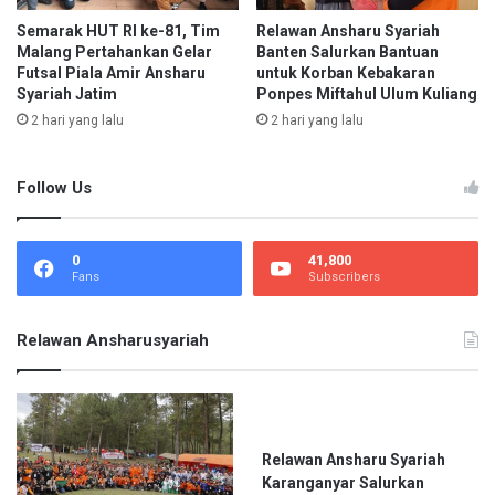
B
i
e
Semarak HUT RI ke-81, Tim
Relawan Ansharu Syariah
a
Malang Pertahankan Gelar
Banten Salurkan Bantuan
r
h
Futsal Piala Amir Ansharu
untuk Korban Kebakaran
b
S
Syariah Jatim
Ponpes Miftahul Ulum Kuliang
a
i
2 hari yang lalu
2 hari yang lalu
g
n
i
g
K
a
Follow Us
e
p
b
a
a
r
0
41,800
h
n
Fans
Subscribers
a
a
g
B
i
a
Relawan Ansharusyariah
a
g
a
i
n
k
D
a
e
n
Relawan Ansharu Syariah
n
B
Karanganyar Salurkan
g