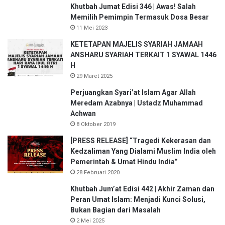
Khutbah Jumat Edisi 346 | Awas! Salah
r
Memilih Pemimpin Termasuk Dosa Besar
g
11 Mei 2023
a
KETETAPAN MAJELIS SYARIAH JAMAAH
ANSHARU SYARIAH TERKAIT 1 SYAWAL 1446
H
29 Maret 2025
Perjuangkan Syari’at Islam Agar Allah
Meredam Azabnya | Ustadz Muhammad
Achwan
8 Oktober 2019
[PRESS RELEASE] “Tragedi Kekerasan dan
Kedzaliman Yang Dialami Muslim India oleh
Pemerintah & Umat Hindu India”
28 Februari 2020
Khutbah Jum’at Edisi 442 | Akhir Zaman dan
Peran Umat Islam: Menjadi Kunci Solusi,
Bukan Bagian dari Masalah
2 Mei 2025