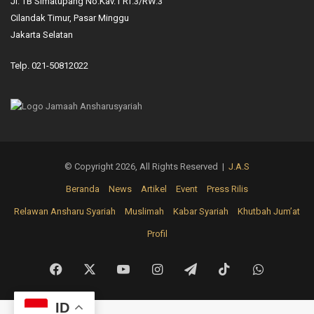
Jl. TB Simatupang No.Kav.1 RT.3/RW.3
Cilandak Timur, Pasar Minggu
Jakarta Selatan
Telp. 021-50812022
© Copyright 2026, All Rights Reserved |
J.A.S
Beranda
News
Artikel
Event
Press Rilis
Relawan Ansharu Syariah
Muslimah
Kabar Syariah
Khutbah Jum’at
Profil
Facebook
X
YouTube
Instagram
Telegram
TikTok
WhatsAp
ID