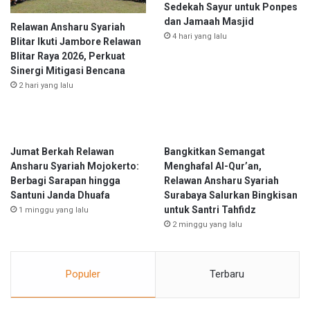
i
Sedekah Sayur untuk Ponpes
a
n
dan Jamaah Masjid
Relawan Ansharu Syariah
n
g
4 hari yang lalu
Blitar Ikuti Jambore Relawan
W
k
Blitar Raya 2026, Perkuat
a
i
Sinergi Mitigasi Bencana
r
s
2 hari yang lalu
g
a
a
n
W
M
o
a
n
k
Jumat Berkah Relawan
Bangkitkan Semangat
o
a
Ansharu Syariah Mojokerto:
Menghafal Al-Qur’an,
g
n
Berbagi Sarapan hingga
Relawan Ansharu Syariah
i
a
Santuni Janda Dhuafa
Surabaya Salurkan Bingkisan
r
n
untuk Santri Tahfidz
1 minggu yang lalu
i
U
2 minggu yang lalu
n
t
u
Populer
Terbaru
k
W
a