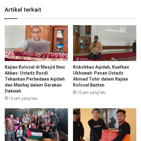
,
i
aksi sosial yanmas
Artikel terkait
Y
a
a
n
jamaah ansharu syariah
n
,
m
Y
yanmas ansharu syariah
a
a
s
n
A
m
n
a
s
s
Kajian Kolosal di Masjid Ibnu
Kokohkan Aqidah, Kuatkan
h
A
Abbas: Ustadz Rusdi
Ukhuwah: Pesan Ustadz
a
n
Tekankan Perbedaan Aqidah
Ahmad Tohir dalam Kajian
r
s
dan Manhaj dalam Gerakan
Kolosal Banten
u
Dakwah
h
10 jam yang lalu
S
a
10 jam yang lalu
y
r
a
u
r
S
i
y
a
a
h
r