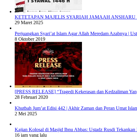
KETETAPAN MAJELIS SYARIAH JAMAAH ANSHARU S
29 Maret 2025
Perjuangkan Syari’at Islam Agar Allah Meredam Azabnya |
8 Oktober 2019
[PRESS RELEASE] “Tragedi Kekerasan dan Kedzaliman Yang 
28 Februari 2020
Khutbah Jum’at Edisi 442 | Akhir Zaman dan Peran Umat Isla
2 Mei 2025
Kajian Kolosal di Masjid Ibnu Abbas: Ustadz Rusdi Tekank
16 jam yang lalu