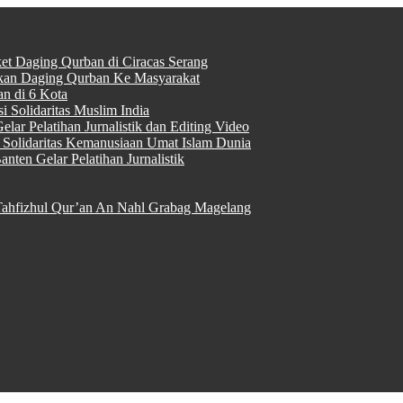
ket Daging Qurban di Ciracas Serang
rkan Daging Qurban Ke Masyarakat
n di 6 Kota
 Solidaritas Muslim India
lar Pelatihan Jurnalistik dan Editing Video
Solidaritas Kemanusiaan Umat Islam Dunia
nten Gelar Pelatihan Jurnalistik
ahfizhul Qur’an An Nahl Grabag Magelang