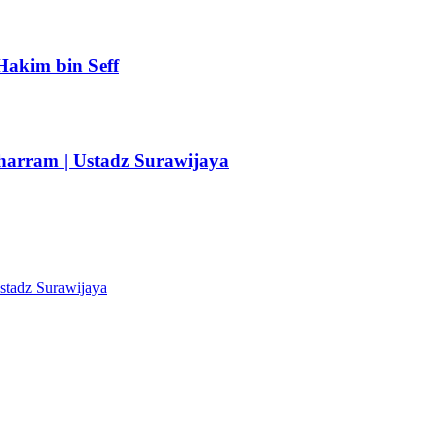
Hakim bin Seff
arram | Ustadz Surawijaya
stadz Surawijaya