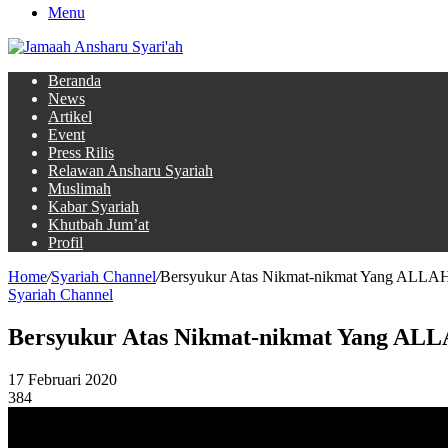
Menu
Beranda
News
Artikel
Event
Press Rilis
Relawan Ansharu Syariah
Muslimah
Kabar Syariah
Khutbah Jum’at
Profil
Home
/
Syariah Channel
/
Bersyukur Atas Nikmat-nikmat Yang ALLAH be
Syariah Channel
Bersyukur Atas Nikmat-nikmat Yang ALLAH 
17 Februari 2020
384