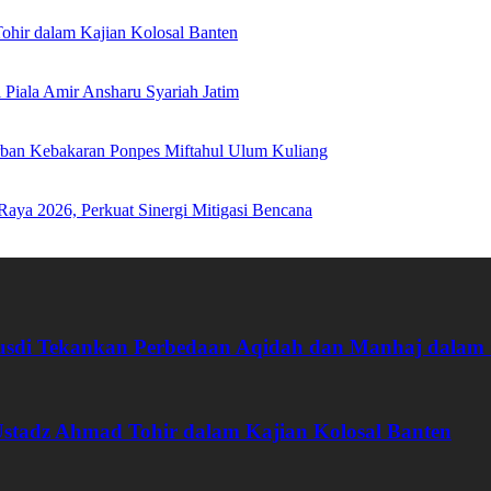
hir dalam Kajian Kolosal Banten
Piala Amir Ansharu Syariah Jatim
rban Kebakaran Ponpes Miftahul Ulum Kuliang
Raya 2026, Perkuat Sinergi Mitigasi Bencana
 Rusdi Tekankan Perbedaan Aqidah dan Manhaj dala
tadz Ahmad Tohir dalam Kajian Kolosal Banten