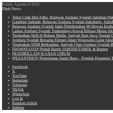
Kamis, Agustus 6 2026
Flash News
Tebar Cinta Idul Adha, Relawan Ansharu Syariah Salurkan Pa
Gandeng Salimah, Relawan Ansharu Syariah Sukoharjo, Salu
Relawan Ansharu Syariah Jatim Distribusikan 90 Hewan Kurba
Laskar Ansharu Syariah Tasikmalaya Kawal Ribuan Massa Aksi
Tingkatkan Skill di Bidang Media, Sariyah Ilam Jawa Tengah Ge
Ansharu Syariah Bersama Elemen Islam Wonosobo Gelar Aksi 
Tingkatkan SDM Berkualitas, Sariyah I’lam Ansharu Syariah Ba
[DOWNLOAD] Peduli Banjir JABODETABEK & Banten
[HADIRILLAH] KAJIAN UMUM
[PESANTREN] Penerimaan Santri Baru – Pondok Pesantren T
Facebook
X
YouTube
Instagram
Telegram
TikTok
WhatsApp
Log In
Random Article
Sidebar