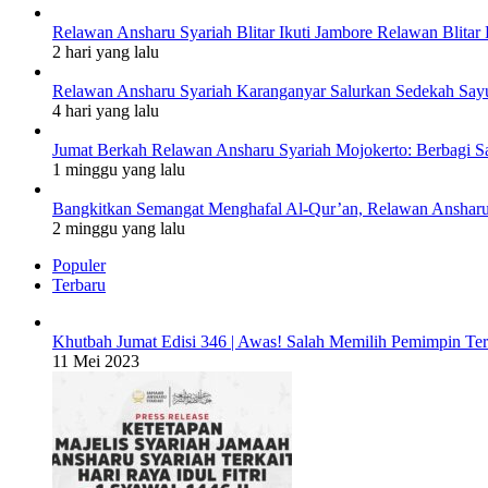
Relawan Ansharu Syariah Blitar Ikuti Jambore Relawan Blitar 
2 hari yang lalu
Relawan Ansharu Syariah Karanganyar Salurkan Sedekah Say
4 hari yang lalu
Jumat Berkah Relawan Ansharu Syariah Mojokerto: Berbagi S
1 minggu yang lalu
Bangkitkan Semangat Menghafal Al-Qur’an, Relawan Ansharu S
2 minggu yang lalu
Populer
Terbaru
Khutbah Jumat Edisi 346 | Awas! Salah Memilih Pemimpin Te
11 Mei 2023