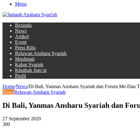
Menu
Beranda
News
Artikel
Event
Press Rilis
Relawan Ansharu Syariah
Muslimah
Kabar Syariah
Khutbah Jum’at
Profil
Home
/
News
/
Di Bali, Yanmas Ansharu Syariah dan Forum Me-Dan T
News
Relawan Ansharu Syariah
Di Bali, Yanmas Ansharu Syariah dan Fo
27 September 2020
300