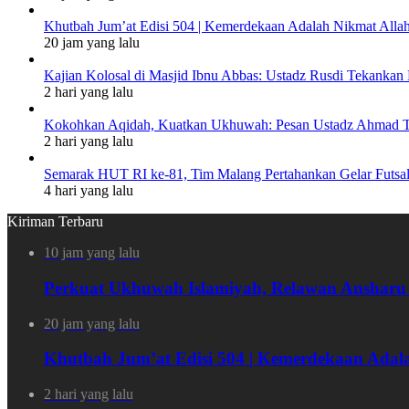
Khutbah Jum’at Edisi 504 | Kemerdekaan Adalah Nikmat Alla
20 jam yang lalu
Kajian Kolosal di Masjid Ibnu Abbas: Ustadz Rusdi Tekank
2 hari yang lalu
Kokohkan Aqidah, Kuatkan Ukhuwah: Pesan Ustadz Ahmad To
2 hari yang lalu
Semarak HUT RI ke-81, Tim Malang Pertahankan Gelar Futsal 
4 hari yang lalu
Kiriman Terbaru
10 jam yang lalu
Perkuat Ukhuwah Islamiyah, Relawan Ansharu
20 jam yang lalu
Khutbah Jum’at Edisi 504 | Kemerdekaan Adal
2 hari yang lalu