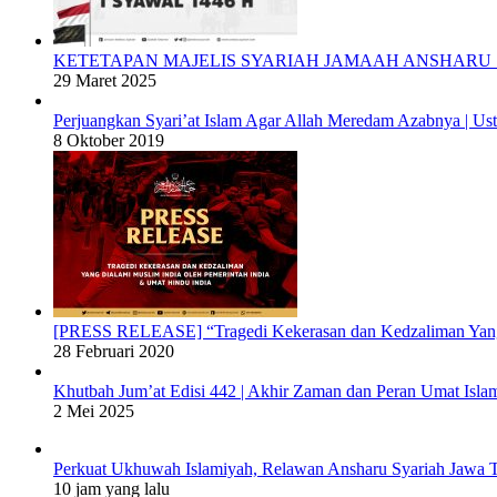
KETETAPAN MAJELIS SYARIAH JAMAAH ANSHARU S
29 Maret 2025
Perjuangkan Syari’at Islam Agar Allah Meredam Azabnya |
8 Oktober 2019
[PRESS RELEASE] “Tragedi Kekerasan dan Kedzaliman Yang 
28 Februari 2020
Khutbah Jum’at Edisi 442 | Akhir Zaman dan Peran Umat Isla
2 Mei 2025
Perkuat Ukhuwah Islamiyah, Relawan Ansharu Syariah Jawa
10 jam yang lalu