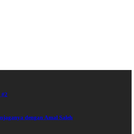
 #2
enjaganya dengan Amal Saleh