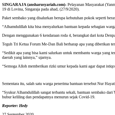
SINGARAJA (ansharusyariah.com)-
Pelayanan Masyarakat (Yanma
19 di Lovina, Singaraja pada ahad, (27/9/2020).
Paket sembako yang disalurkan berupa kebutuhan pokok seperti beras
“Alhamdulillah kita bisa menyalurkan bantuan kepada sebagian war
Dengan menggunakan 6 kendaraan roda 4, berangkat dari kota Denpa
Teguh Tri Ketua Forum Me-Dan Bali berharap apa yang diberikan t
“Sedikit apa yang bisa kami salurkan untuk membantu warga yang t
daerah yang lainnya,” ujarnya.
“Semoga Alloh memberikan rizki umur kepada kami agar dapat istiqom
Sementara itu, salah satu warga penerima bantuan tersebut Nur Haya
“Syukur Alhamdulillah sangat terbantu sekali, bantuan sembako da
bubur keliling dan pendapatnya menurun sejak Covid-19.
Reporter: Hedy
27 September 2020