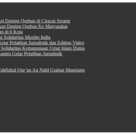
ket Daging Qurban di Ciracas Serang
rkan Daging Qurban Ke Masyarakat
n di 6 Kota
 Solidaritas Muslim India
lar Pelatihan Jurnalistik dan Editing Video
Solidaritas Kemanusiaan Umat Islam Dunia
nten Gelar Pelatihan Jurnalistik
ahfizhul Qur’an An Nahl Grabag Magelang