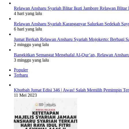
Relawan Ansharu Syariah Blitar Ikuti Jambore Relawan Blitar 
4 hari yang lalu
Relawan Ansharu Syariah Karanganyar Salurkan Sedekah Say
6 hari yang lalu
Jumat Berkah Relawan Ansharu Syariah Mojokerto: Berbagi S
2 minggu yang lalu
Bangkitkan Semangat Menghafal Al-Qur’an, Relawan Ansharu S
3 minggu yang lalu
Populer
Terbaru
Khutbah Jumat Edisi 346 | Awas! Salah Memilih Pemimpin Te
11 Mei 2023