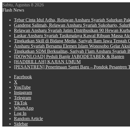
Sabtu, Agustus 8 2026
Flash News
Tebar Cinta Idul Adha, Relawan Ansharu Syariah Salurkan Pa
Gandeng Salimah, Relawan Ansharu Syariah Sukoharjo, Salu
Relawan Ansharu Syariah Jatim Distribusikan 90 Hewan Kurba
Laskar Ansharu Syariah Tasikmalaya Kawal Ribuan Massa Aksi
Tingkatkan Skill di Bidang Media, Sariyah Ilam Jawa Tengah Ge
Ansharu Syariah Bersama Elemen Islam Wonosobo Gelar Aksi 
Tingkatkan SDM Berkualitas, Sariyah I’lam Ansharu Syariah Ba
[DOWNLOAD] Peduli Banjir JABODETABEK & Banten
[HADIRILLAH] KAJIAN UMUM
[PESANTREN] Penerimaan Santri Baru – Pondok Pesantren T
Facebook
X
YouTube
Instagram
Telegram
TikTok
WhatsApp
Log In
Random Article
Sidebar