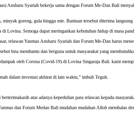
s) Ansharu Syariah bekerja sama dengan Forum Me-Dan Bali menyalu
, minyak goreng, gula hingga mie. Bantuan tersebut diterima langsung 
ga di Lovina. Semoga dapat meringankan kebutuhan hidup di masa pan
sar, relawan Yanmas Ansharu Syariah dan Forum Me-Dan harus menempu
ersebut bisa membantu dan berguna untuk masyarakat yang membutuhk
erdampak oleh Corona (Covid-19) di Lovina Singaraja Bali. kami me
ah dalam investasi akhirat di lain waktu,” imbuh Teguh.
ti berterimakasih atas adanya kepedulian para relawan kepada masyara
ri Yanmas dan Forum Medan Bali mudahan mudahan Alloh membalas deng