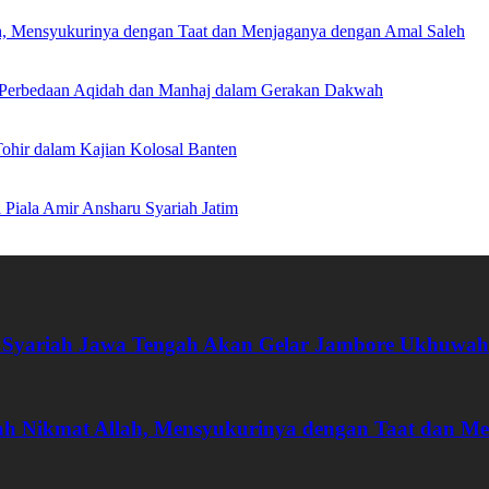
h, Mensyukurinya dengan Taat dan Menjaganya dengan Amal Saleh
an Perbedaan Aqidah dan Manhaj dalam Gerakan Dakwah
hir dalam Kajian Kolosal Banten
Piala Amir Ansharu Syariah Jatim
 Syariah Jawa Tengah Akan Gelar Jambore Ukhuwah
ah Nikmat Allah, Mensyukurinya dengan Taat dan M