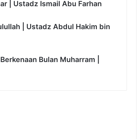
r | Ustadz Ismail Abu Farhan
n
R
a
m
ulullah | Ustadz Abdul Hakim bin
a
d
h
a
n
 Berkenaan Bulan Muharram |
d
i
T
e
n
g
a
h
P
a
n
d