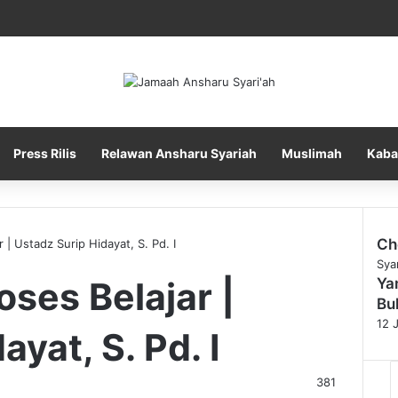
Press Rilis
Relawan Ansharu Syariah
Muslimah
Kaba
Ch
 | Ustadz Surip Hidayat, S. Pd. I
Sya
ses Belajar |
Ya
Bu
12 
yat, S. Pd. I
381