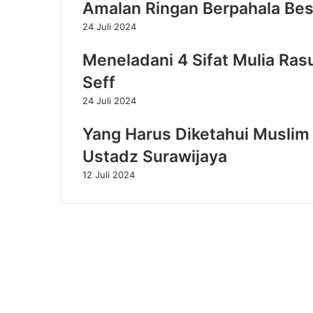
Amalan Ringan Berpahala Besa
h
a
24 Juli 2024
n
d
Meneladani 4 Sifat Mulia Ras
i
Seff
T
e
24 Juli 2024
n
g
Yang Harus Diketahui Muslim
a
Ustadz Surawijaya
h
M
12 Juli 2024
u
s
i
b
a
h
V
i
r