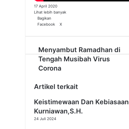
17 April 2020
Lihat lebih banyak
Bagikan
Facebook
X
W
T
h
e
a
l
t
e
M
Menyambut Ramadhan di
s
g
e
A
r
Tengah Musibah Virus
n
p
a
y
Corona
p
m
a
m
b
Artikel terkait
u
t
Keistimewaan Dan Kebiasaan
R
a
Kurniawan,S.H.
m
24 Juli 2024
a
d