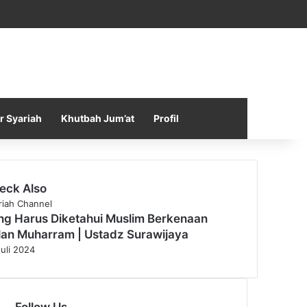
Facebook
X
YouTube
Instagram
Telegram
TikTok
WhatsApp
Log In
Random Article
Sidebar
r Syariah
Khutbah Jum’at
Profil
eck Also
riah Channel
ng Harus Diketahui Muslim Berkenaan
lan Muharram | Ustadz Surawijaya
Juli 2024
Follow Us