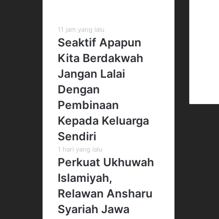
Kiriman Terbaru
Off
11 jam yang lalu
Gedu
Seaktif Apapun
Jl. 
RT.3
Kita Berdakwah
Cila
Jangan Lalai
Jaka
Telp
Dengan
Pembinaan
Kepada Keluarga
Sendiri
1 hari yang lalu
Perkuat Ukhuwah
Islamiyah,
Relawan Ansharu
Syariah Jawa