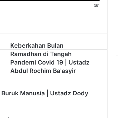
381
K
Keberkahan Bulan
e
Ramadhan di Tengah
b
e
Pandemi Covid 19 | Ustadz
r
Abdul Rochim Ba'asyir
k
a
h
a
 Buruk Manusia | Ustadz Dody
n
B
u
l
a