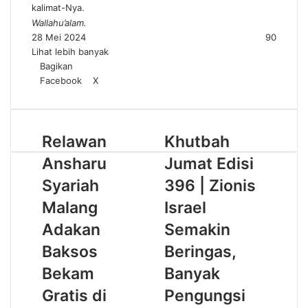
kalimat-Nya.
Wallahu’alam.
28 Mei 2024
90
Lihat lebih banyak
Bagikan
Facebook
X
W
T
h
e
a
l
t
e
R
Relawan
K
Khutbah
s
g
e
h
A
r
Ansharu
Jumat Edisi
l
u
p
a
a
t
Syariah
p
m
396 | Zionis
w
b
Malang
Israel
a
a
n
h
Adakan
Semakin
A
J
Baksos
Beringas,
n
u
s
m
Bekam
Banyak
h
a
Gratis di
Pengungsi
a
t