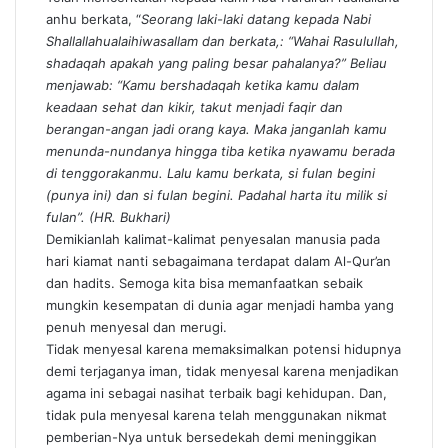
anhu berkata, “
Seorang laki-laki datang kepada Nabi
Shallallahualaihiwasallam dan berkata,: “Wahai Rasulullah,
shadaqah apakah yang paling besar pahalanya?” Beliau
menjawab: “Kamu bershadaqah ketika kamu dalam
keadaan sehat dan kikir, takut menjadi faqir dan
berangan-angan jadi orang kaya. Maka janganlah kamu
menunda-nundanya hingga tiba ketika nyawamu berada
di tenggorakanmu. Lalu kamu berkata, si fulan begini
(punya ini) dan si fulan begini. Padahal harta itu milik si
fulan”. (HR. Bukhari)
Demikianlah kalimat-kalimat penyesalan manusia pada
hari kiamat nanti sebagaimana terdapat dalam Al-Qur’an
dan hadits. Semoga kita bisa memanfaatkan sebaik
mungkin kesempatan di dunia agar menjadi hamba yang
penuh menyesal dan merugi.
Tidak menyesal karena memaksimalkan potensi hidupnya
demi terjaganya iman, tidak menyesal karena menjadikan
agama ini sebagai nasihat terbaik bagi kehidupan. Dan,
tidak pula menyesal karena telah menggunakan nikmat
pemberian-Nya untuk bersedekah demi meninggikan