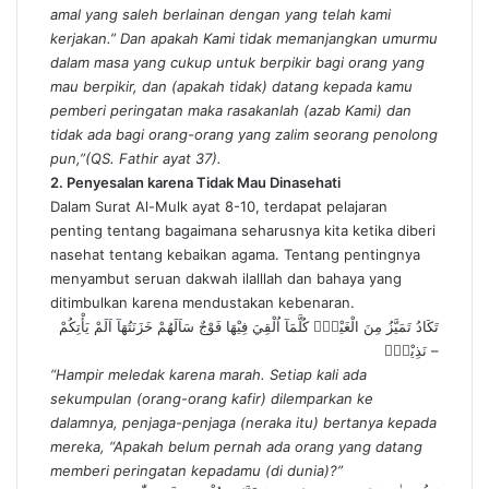
amal yang saleh berlainan dengan yang telah kami
kerjakan.” Dan apakah Kami tidak memanjangkan umurmu
dalam masa yang cukup untuk berpikir bagi orang yang
mau berpikir, dan (apakah tidak) datang kepada kamu
pemberi peringatan maka rasakanlah (azab Kami) dan
tidak ada bagi orang-orang yang zalim seorang penolong
pun,”(QS. Fathir ayat 37).
2. Penyesalan karena Tidak Mau Dinasehati
Dalam Surat Al-Mulk ayat 8-10, terdapat pelajaran
penting tentang bagaimana seharusnya kita ketika diberi
nasehat tentang kebaikan agama. Tentang pentingnya
menyambut seruan dakwah ilalllah dan bahaya yang
ditimbulkan karena mendustakan kebenaran.
تَكَادُ تَمَيَّزُ مِنَ الْغَيْظِۗ كُلَّمَآ اُلْقِيَ فِيْهَا فَوْجٌ سَاَلَهُمْ خَزَنَتُهَآ اَلَمْ يَأْتِكُمْ
نَذِيْرٌۙ –
“Hampir meledak karena marah. Setiap kali ada
sekumpulan (orang-orang kafir) dilemparkan ke
dalamnya, penjaga-penjaga (neraka itu) bertanya kepada
mereka, “Apakah belum pernah ada orang yang datang
memberi peringatan kepadamu (di dunia)?”