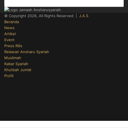
© Copyright 2026, All Rights Reserved |
J.A.S
Beranda
News
Artikel
Event
Press Rilis
Relawan Ansharu Syariah
Muslimah
Kabar Syariah
Khutbah Jum’at
Profil
Facebook
X
YouTube
Instagram
Telegram
TikTok
WhatsApp
Back