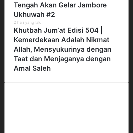
Tengah Akan Gelar Jambore
Ukhuwah #2
2 hari yang lalu
Khutbah Jum’at Edisi 504 |
Kemerdekaan Adalah Nikmat
Allah, Mensyukurinya dengan
Taat dan Menjaganya dengan
Amal Saleh
Office
Gedung Menara 165 Lt.4
Jl. TB Simatupang No.Kav.1 RT.3/RW.3
Cilandak Timur, Pasar Minggu
Jakarta Selatan
Telp. 021-50812022