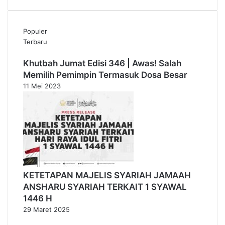
e
w
a
Populer
s
Terbaru
D
i
Khutbah Jumat Edisi 346 | Awas! Salah
b
Memilih Pemimpin Termasuk Dosa Besar
o
11 Mei 2023
m
b
a
r
d
i
r
KETETAPAN MAJELIS SYARIAH JAMAAH
ANSHARU SYARIAH TERKAIT 1 SYAWAL
1446 H
29 Maret 2025