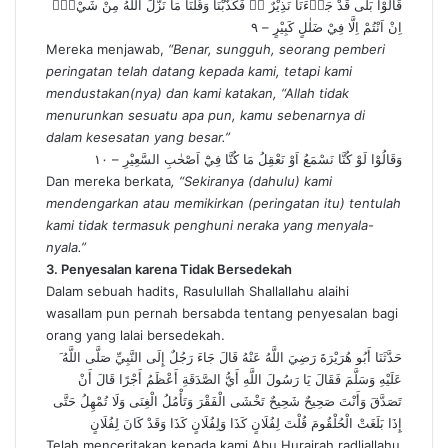
قَالُوْا بَلٰى قَدْ جَاۤءَنَا نَذِيْرٌ ەۙ فَكَذَّبْنَا وَقُلْنَا مَا نَزَّلَ اللّٰهُ مِنْ شَيْءٍۖ
اِنْ اَنْتُمْ اِلَّا فِيْ ضَلٰلٍ كَبِيْرٍ – ٩
Mereka menjawab,
“Benar, sungguh, seorang pemberi
peringatan telah datang kepada kami, tetapi kami
mendustakan(nya) dan kami katakan, “Allah tidak
menurunkan sesuatu apa pun, kamu sebenarnya di
dalam kesesatan yang besar.”
وَقَالُوْا لَوْ كُنَّا نَسْمَعُ اَوْ نَعْقِلُ مَا كُنَّا فِيْٓ اَصْحٰبِ السَّعِيْرِ – ١٠
Dan mereka berkata
, “Sekiranya (dahulu) kami
mendengarkan atau memikirkan (peringatan itu) tentulah
kami tidak termasuk penghuni neraka yang menyala-
nyala.”
3. Penyesalan karena Tidak Bersedekah
Dalam sebuah hadits, Rasulullah Shallallahu alaihi
wasallam pun pernah bersabda tentang penyesalan bagi
orang yang lalai bersedekah.
َ حَدَّثَنَا أَبُو هُرَيْرَةَ رَضِيَ اللَّهُ عَنْهُ قَالَ جَاءَ رَجُلٌ إِلَى النَّبِيِّ صَلَّى اللَّهُ
عَلَيْهِ وَسَلَّمَ فَقَالَ يَا رَسُولَ اللَّهِ أَيُّ الصَّدَقَةِ أَعْظَمُ أَجْرًا قَالَ أَنْ
تَصَدَّقَ وَأَنْتَ صَحِيحٌ شَحِيحٌ تَخْشَى الْفَقْرَ وَتَأْمُلُ الْغِنَى وَلَا تُمْهِلُ حَتَّى
إِذَا بَلَغَتْ الْحُلْقُومَ قُلْتَ لِفُلَانٍ كَذَا وَلِفُلَانٍ كَذَا وَقَدْ كَانَ لِفُلَانٍ
Telah menceritakan kepada kami Abu Hurairah radliallahu