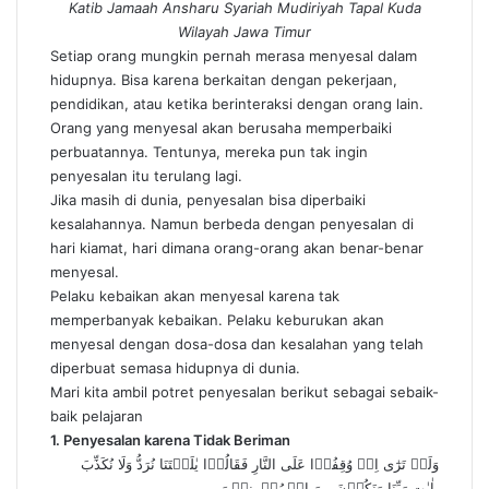
Katib Jamaah Ansharu Syariah Mudiriyah Tapal Kuda
Wilayah Jawa Timur
Setiap orang mungkin pernah merasa menyesal dalam
hidupnya. Bisa karena berkaitan dengan pekerjaan,
pendidikan, atau ketika berinteraksi dengan orang lain.
Orang yang menyesal akan berusaha memperbaiki
perbuatannya. Tentunya, mereka pun tak ingin
penyesalan itu terulang lagi.
Jika masih di dunia, penyesalan bisa diperbaiki
kesalahannya. Namun berbeda dengan penyesalan di
hari kiamat, hari dimana orang-orang akan benar-benar
menyesal.
Pelaku kebaikan akan menyesal karena tak
memperbanyak kebaikan. Pelaku keburukan akan
menyesal dengan dosa-dosa dan kesalahan yang telah
diperbuat semasa hidupnya di dunia.
Mari kita ambil potret penyesalan berikut sebagai sebaik-
baik pelajaran
1. Penyesalan karena Tidak Beriman
وَلَوۡ تَرٰٓى اِذۡ وُقِفُوۡا عَلَى النَّارِ فَقَالُوۡا يٰلَيۡتَنَا نُرَدُّ وَلَا نُكَذِّبَ
بِاٰيٰتِ رَبِّنَا وَنَكُوۡنَ مِنَ الۡمُؤۡمِنِيۡنَ