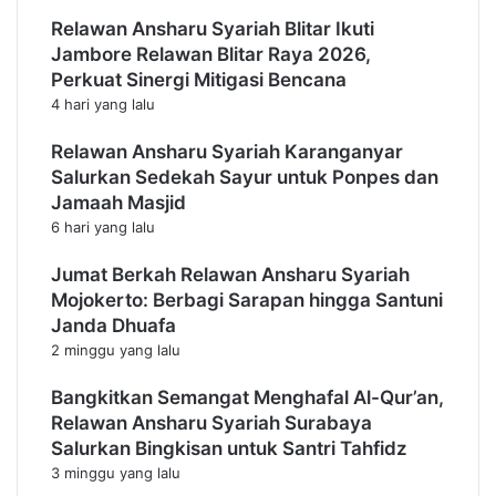
b
P
Relawan Ansharu Syariah Blitar Ikuti
e
e
Jambore Relawan Blitar Raya 2026,
r
n
Perkuat Sinergi Mitigasi Bencana
m
g
4 hari yang lalu
a
u
n
n
Relawan Ansharu Syariah Karanganyar
j
g
Salurkan Sedekah Sayur untuk Ponpes dan
i
s
n
i
Jamaah Masjid
g
G
6 hari yang lalu
W
a
e
z
Jumat Berkah Relawan Ansharu Syariah
t
a
Mojokerto: Berbagi Sarapan hingga Santuni
a
d
Janda Dhuafa
n
i
2 minggu yang lalu
R
a
Bangkitkan Semangat Menghafal Al-Qur’an,
f
Relawan Ansharu Syariah Surabaya
a
Salurkan Bingkisan untuk Santri Tahfidz
h
3 minggu yang lalu
T