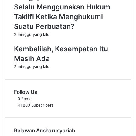
Selalu Menggunakan Hukum
a
e
k
m
Taklifi Ketika Menghukumi
s
a
Suatu Perbuatan?
o
k
s
i
2 minggu yang lalu
B
n
e
B
Kembalilah, Kesempatan Itu
k
e
a
r
Masih Ada
m
i
2 minggu yang lalu
G
n
r
g
a
a
t
s
Follow Us
i
,
0
Fans
s
B
41,800
Subscribers
d
a
i
n
S
y
u
a
Relawan Ansharusyariah
m
k