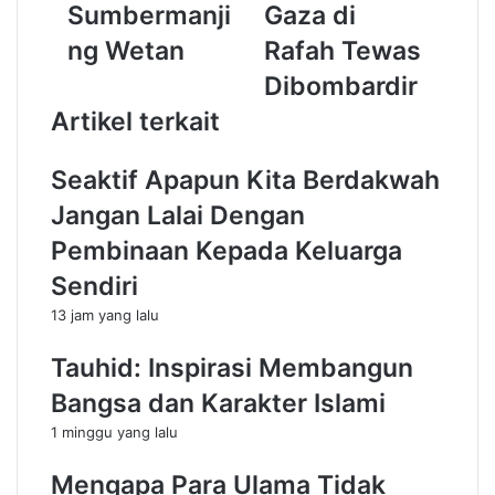
r
E
Sumbermanji
Gaza di
u
d
ng Wetan
Rafah Tewas
S
i
y
s
Dibombardir
a
i
Artikel terkait
r
3
i
9
a
6
Seaktif Apapun Kita Berdakwah
h
|
Jangan Lalai Dengan
M
Z
a
i
Pembinaan Kepada Keluarga
l
o
Sendiri
a
n
n
i
13 jam yang lalu
g
s
A
I
Tauhid: Inspirasi Membangun
d
s
Bangsa dan Karakter Islami
a
r
k
a
1 minggu yang lalu
a
e
n
l
Mengapa Para Ulama Tidak
B
S