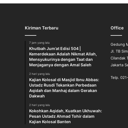
h
d
i
A
Kiriman Terbaru
Office
t
a
s
7 jam yang lalu
Gedung M
A
Khutbah Jum’at Edisi 504 |
Jl. TB Si
g
Kemerdekaan Adalah Nikmat Allah,
Cilandak 
a
Mensyukurinya dengan Taat dan
m
Menjaganya dengan Amal Saleh
Jakarta S
a
2 hari yang lalu
A
Telp. 02
Kajian Kolosal di Masjid Ibnu Abbas:
l
Ustadz Rusdi Tekankan Perbedaan
l
Aqidah dan Manhaj dalam Gerakan
a
Dakwah
h
2 hari yang lalu
Kokohkan Aqidah, Kuatkan Ukhuwah:
Pesan Ustadz Ahmad Tohir dalam
Kajian Kolosal Banten