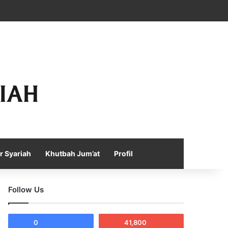
Facebook
X
YouTube
Instagram
Telegram
TikTok
WhatsApp
Log In
Random Article
Sidebar
r Syariah
Khutbah Jum’at
Profil
Follow Us
0
41,800