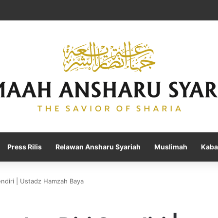
Press Rilis
Relawan Ansharu Syariah
Muslimah
Kaba
endiri | Ustadz Hamzah Baya