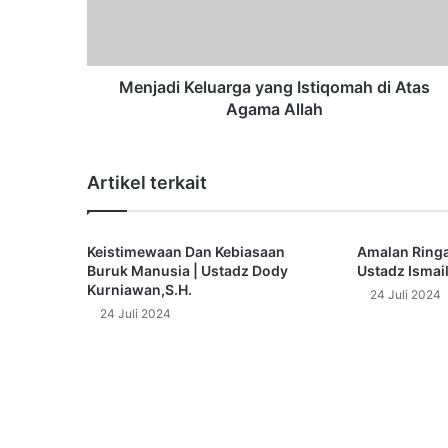
d
i
K
e
l
Menjadi Keluarga yang Istiqomah di Atas
u
Agama Allah
a
r
g
Artikel terkait
a
y
a
Keistimewaan Dan Kebiasaan
Amalan Ringa
n
Buruk Manusia | Ustadz Dody
Ustadz Ismai
g
Kurniawan,S.H.
I
24 Juli 2024
24 Juli 2024
s
t
i
q
o
m
a