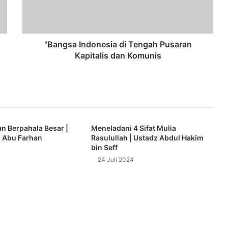
s
a
I
n
d
"Bangsa Indonesia di Tengah Pusaran
o
Kapitalis dan Komunis
n
e
s
i
a
d
n Berpahala Besar |
Meneladani 4 Sifat Mulia
i
l Abu Farhan
Rasulullah | Ustadz Abdul Hakim
T
bin Seff
e
24 Juli 2024
n
g
a
h
P
u
s