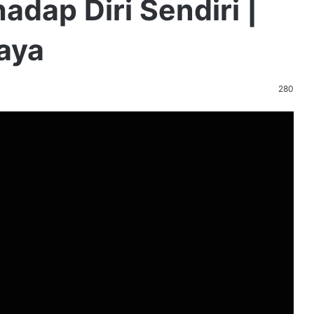
adap Diri Sendiri |
aya
280