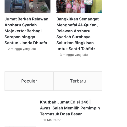
Jumat Berkah Relawan
Bangkitkan Semangat
Ansharu Syariah
Menghafal Al-Qur’an,
Mojokerto: Berbagi
Relawan Ansharu
Sarapan hingga
Syariah Surabaya
Santuni Janda Dhuafa
Salurkan Bingkisan
untuk Santri Tahfidz
2 minggu yang lalu
3 minggu yang lalu
Populer
Terbaru
Khutbah Jumat Edisi 346 |
Awas! Salah Memilih Pemimpin
Termasuk Dosa Besar
11 Mei 2023