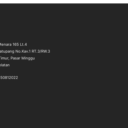
a
r
a
n
K
a
p
enara 165 Lt.4
i
matupang No.Kav.1 RT.3/RW.3
t
Timur, Pasar Minggu
a
l
elatan
i
s
1-50812022
d
a
n
K
o
m
u
n