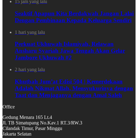
15 jam yang lalu
Seaktif Apapun Kita Berdakwah Jangan Lalai
Dengan Pembinaan Kepada Keluarga Sendiri
1 hari yang lalu
Perkuat Ukhuwah Islamiyah, Relawan
Ansharu Syariah Jawa Tengah Akan Gelar
Jambore Ukhuwah #2
2 hari yang lalu
Khutbah Jum’at Edisi 504 | Kemerdekaan
Adalah Nikmat Allah, Mensyukurinya dengan
Taat dan Menjaganya dengan Amal Saleh
Office
Gedung Menara 165 Lt.4
Jl. TB Simatupang No.Kav.1 RT.3/RW.3
Cilandak Timur, Pasar Minggu
Jakarta Selatan