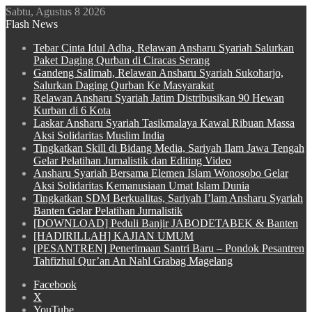
Sabtu, Agustus 8 2026
Flash News
Tebar Cinta Idul Adha, Relawan Ansharu Syariah Salurkan
Paket Daging Qurban di Ciracas Serang
Gandeng Salimah, Relawan Ansharu Syariah Sukoharjo,
Salurkan Daging Qurban Ke Masyarakat
Relawan Ansharu Syariah Jatim Distribusikan 90 Hewan
Kurban di 6 Kota
Laskar Ansharu Syariah Tasikmalaya Kawal Ribuan Massa
Aksi Solidaritas Muslim India
Tingkatkan Skill di Bidang Media, Sariyah Ilam Jawa Tengah
Gelar Pelatihan Jurnalistik dan Editing Video
Ansharu Syariah Bersama Elemen Islam Wonosobo Gelar
Aksi Solidaritas Kemanusiaan Umat Islam Dunia
Tingkatkan SDM Berkualitas, Sariyah I’lam Ansharu Syariah
Banten Gelar Pelatihan Jurnalistik
[DOWNLOAD] Peduli Banjir JABODETABEK & Banten
[HADIRILLAH] KAJIAN UMUM
[PESANTREN] Penerimaan Santri Baru – Pondok Pesantren
Tahfizhul Qur’an An Nahl Grabag Magelang
Facebook
X
YouTube