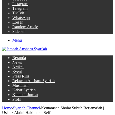
Instagram
Telegram
TikTok
WhatsApp
Log In
Random Article
Sidebar
Menu
Beranda
News
Artikel
Event
Press Rilis
Relawan Ansharu Syariah
Muslimah
Kabar Syariah
Khutbah Jum’at
Profil
Home
/
Syariah Channel
/
Keutamaan Sholat Subuh Berjama’ah |
Ustadz Abdul Hakim bin Seff