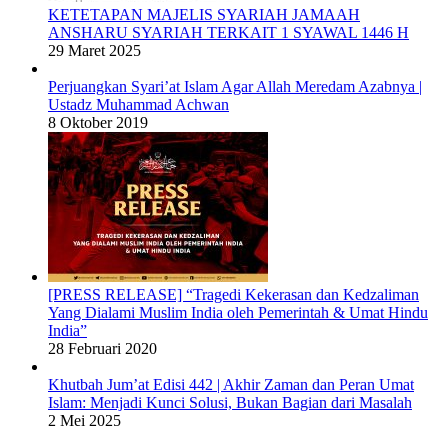
KETETAPAN MAJELIS SYARIAH JAMAAH
ANSHARU SYARIAH TERKAIT 1 SYAWAL 1446 H
29 Maret 2025
Perjuangkan Syari’at Islam Agar Allah Meredam Azabnya |
Ustadz Muhammad Achwan
8 Oktober 2019
[PRESS RELEASE] “Tragedi Kekerasan dan Kedzaliman
Yang Dialami Muslim India oleh Pemerintah & Umat Hindu
India”
28 Februari 2020
Khutbah Jum’at Edisi 442 | Akhir Zaman dan Peran Umat
Islam: Menjadi Kunci Solusi, Bukan Bagian dari Masalah
2 Mei 2025