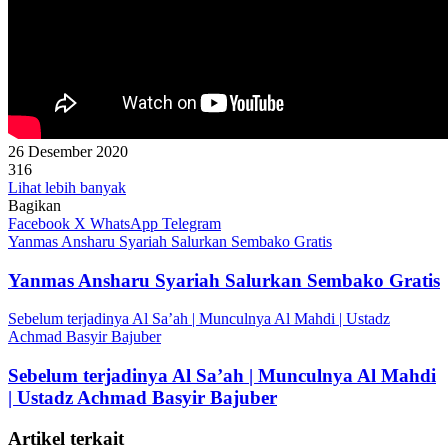
26 Desember 2020
316
Lihat lebih banyak
Bagikan
Facebook
X
WhatsApp
Telegram
Yanmas Ansharu Syariah Salurkan Sembako Gratis
Yanmas Ansharu Syariah Salurkan Sembako Gratis
Sebelum terjadinya Al Sa’ah | Munculnya Al Mahdi | Ustadz
Achmad Basyir Bajuber
Sebelum terjadinya Al Sa’ah | Munculnya Al Mahdi
| Ustadz Achmad Basyir Bajuber
Artikel terkait