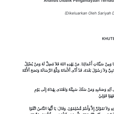
Analisis Dibalik Penganiayaan Terha
(Dikeluarkan Oleh Sariyah 
KHUT
سِنَا وَمِنْ سَيِّئَاتِ أَعْمَالِنَا. مَنْ يَهْدِهِ اللهُ فَلاَ مُضِلَّ لَهُ وَمَنْ يُضْلِلْ
َبِيَّ وَلاَ رَسُوْلَ بَعْدَهُ، قَدْ أَدَّى اْلأَمَانَةَ وَبَلَّغَ الرِّسَالَةَ وَنَصَحَ اْلأُمَّةَ
 آلِهِ وَصَحْبِهِ وَمَنْ سَلَكَ سَبِيْلَهُ وَاهْتَدَى بِهُدَاهُ إِلَى يَوْمِ
هُوْا قَوْلِيْ
وَلاَ تَمُوْتُنَّ إِلاَّ وَأَنتُمْ مُّسْلِمُوْنَ. وَقَالَ: يَا أَيُّهَا النَّاسُ اتَّقُوْا