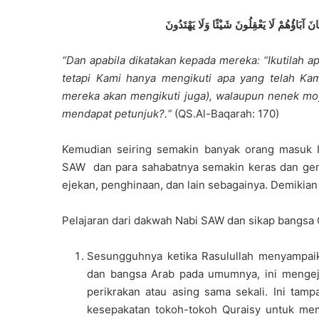
ْ كَانَ آبَاؤُهُمْ لَا يَعْقِلُونَ شَيْئًا وَلَا يَهْتَدُونَ
“
Dan apabila dikatakan kepada mereka: “Ikutilah ap
tetapi Kami hanya mengikuti apa yang telah Kam
mereka akan mengikuti juga), walaupun nenek moy
mendapat petunjuk?
.
“
(QS.Al-Baqarah: 170)
Kemudian seiring semakin banyak orang masuk 
SAW dan para sahabatnya semakin keras dan genc
ejekan, penghinaan, dan lain sebagainya. Demikian
Pelajaran dari dakwah Nabi SAW dan sikap bangsa 
Sesungguhnya ketika Rasulullah menyampaik
dan bangsa Arab pada umumnya, ini mengej
perikrakan atau asing sama sekali. Ini tam
kesepakatan tokoh-tokoh Quraisy untuk mem