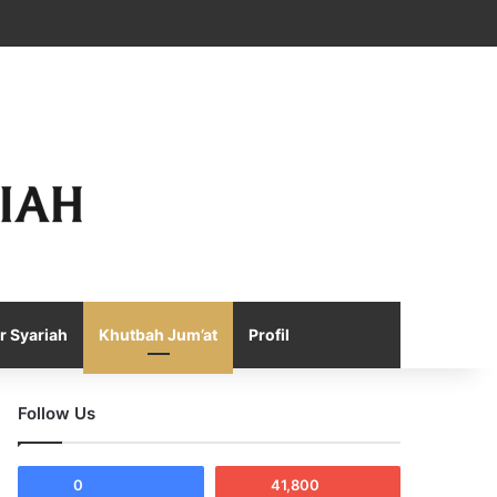
Facebook
X
YouTube
Instagram
Telegram
TikTok
WhatsApp
Log In
Random Article
Sidebar
r Syariah
Khutbah Jum’at
Profil
Follow Us
0
41,800