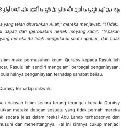
وَإِذَا قِيلَ لَهُمُ اتَّبِعُوا مَا أَنْزَلَ اللَّهُ قَالُوا بَلْ نَتَّبِعُ مَا أَلْفَيْنَا عَلَيْهِ آبَاءَنَا أَوَلَو
a yang telah diturunkan Allah,” mereka menjawab: “(Tidak),
i dapati dari (perbuatan) nenek moyang kami”. “(Apakah
ang mereka itu tidak mengetahui suatu apapun, dan tidak
Islam maka permusuhan kaum Quraisy kepada Rasulullah
ar, Rasulullah sendiri mengalami berbagai penganiayaan,
 pula halnya penganiayaan terhadap sahabat beliau.
Quraisy terhadap dakwah:
an dakwah Islam secara terang-terangan kepada Quraisy
utkan mereka dengan sesuatu yang tidak pernah mereka
pak secara jelas dalam reaksi Abu Lahab terhadapnya dan
usuhi dan menentangnya. Hal ini kiranya cukup menjadi