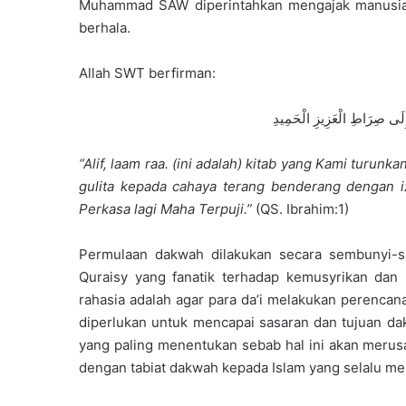
Muhammad SAW diperintahkan mengajak manusia
berhala.
Allah SWT berfirman:
 إِلَى صِرَاطِ الْعَزِيزِ الْحَمِيدِ
“
Alif, laam raa. (ini adalah) kitab yang Kami tur
gulita kepada cahaya terang benderang dengan i
Perkasa lagi Maha Terpuji.
”
(QS. Ibrahim:1)
Permulaan dakwah dilakukan secara sembunyi-s
Quraisy yang fanatik terhadap kemusyrikan dan 
rahasia adalah agar para da’i melakukan perenca
diperlukan untuk mencapai sasaran dan tujuan dakw
yang paling menentukan sebab hal ini akan merus
dengan tabiat dakwah kepada Islam yang selalu men