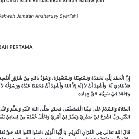
dap Umat Islam Berdasarkan Shirah Nabawiyah
Dakwah Jama’ah Ansharusy Syari’ah)
BAH PERTAMA
إِنَّ الْحَمْدَ لِلَّهِ، نَحْمَدُهُ وَنَسْتَعِيْنُهُ وَنَسْتَغْفِرُهُ، وَنَعُوْذُ بِاللهِ مِنْ شُرُوْرِ أَنْفُ
فَلاَ هَادِيَ لَهُ. وَأَشْهَدُ أَنْ لاَ إِلَهَ إِلاَّ اللهُ وَأَشْهَدُ أَنَّ مُحَمَّدًا عَبْدُهُ وَرَسُوْلُهُ لاَ ن
وَجَاهَدَ فِيْ سَبِيْلِهِ حَقَّ جِهَادِهِ
اَلصَّلاَةُ وَالسَّلاَمُ عَلَى نَبِيِّنَا الْمُصْطَفَى مُحَمَّدٍ صَلَّى اللهُ عَلَيْهِ وَسَلَّمَ وَعَلَى
الدِّيْنِ.رَبِّ اشْرَحْ لِيْ صَدْرِيْ وَيَسِّرْ لِيْ أَمْرِيْ وَاحْلُلْ عُقْدَةً مِنْ لِسَانِيْ يَفْقَ
قَالَ اللهُ تَعَالَى فِي الْقُرْآنِ الْكَرِيْمِ: يَا أَيُّهاَ الَّذِيْنَ ءَامَنُوا اتَّقُوا اللهَ حَقَّ تُقَاتِهِ 