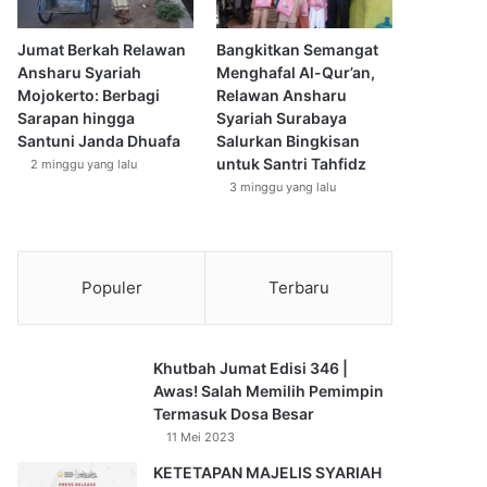
Jumat Berkah Relawan
Bangkitkan Semangat
Ansharu Syariah
Menghafal Al-Qur’an,
Mojokerto: Berbagi
Relawan Ansharu
Sarapan hingga
Syariah Surabaya
Santuni Janda Dhuafa
Salurkan Bingkisan
untuk Santri Tahfidz
2 minggu yang lalu
3 minggu yang lalu
Populer
Terbaru
Khutbah Jumat Edisi 346 |
Awas! Salah Memilih Pemimpin
Termasuk Dosa Besar
11 Mei 2023
KETETAPAN MAJELIS SYARIAH