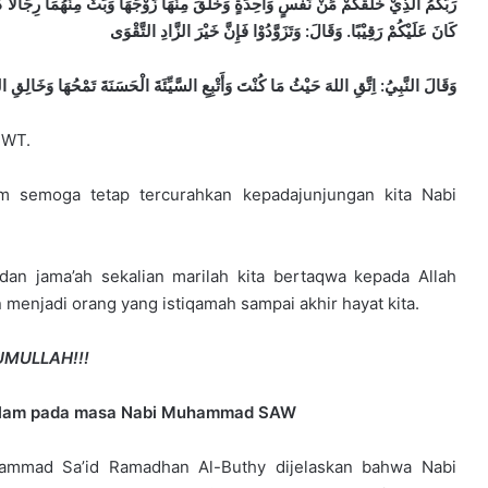
رَبَّكُمُ الَّذِيْ خَلَقَكُمْ مِّنْ نَفْسٍ وَاحِدَةٍ وَخَلَقَ مِنْهَا زَوْجَهَا وَبَثَّ مِنْهُمَا رِجَالاً كَث
كَانَ عَلَيْكُمْ رَقِيْبًا. وَقَالَ: وَتَزَوَّدُوْا فَإِنَّ خَيْرَ الزَّادِ التَّقْوَى
وَقَالَ النَّبِيُ
اِتَّقِ اللهَ حَيْثُ مَا كُنْتَ وَأَتْبِعِ السَّيِّئَةَ الْحَسَنَةَ تَمْحُهَا)
SWT.
am semoga tetap tercurahkan kepadajunjungan kita Nabi
dan jama’ah sekalian marilah kita bertaqwa kepada Allah
menjadi orang yang istiqamah sampai akhir hayat kita.
UMULLAH!!!
 Islam pada masa Nabi Muhammad SAW
hammad Sa’id Ramadhan Al-Buthy dijelaskan bahwa Nabi