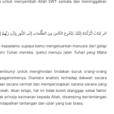
 untuk menyembah Allah SWT semata dan meninggalkan
الر كِتَابٌ أَنْزَلْنَاهُ إِلَيْكَ لِتُخْرِجَ النَّاسَ مِنَ الظُّلُمَاتِ إِلَى النُّورِ بِإِذْنِ رَبِّهِمْ
unkan kepadamu supaya kamu mengeluarkan manusia dari gelap
zin Tuhan mereka, (yaitu) menuju jalan Tuhan yang Maha
embunyi untuk menghindari tindakan buruk orang-orang
paganismenya. Diantara analisis terhadap dakwah secara
naan secara cermat dan mempersiapkan sarana-sarana yang
ah. Akan tetapi, hal ini tidak boleh dianggap sebai faktor
ak prinsip keimanan kepada Allah, disamping bertentangan
dapatkan tantangan dan ujian yang luar biasa.