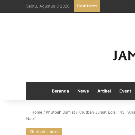
Sabtu, Agustus 8 2026
Flash News
Beranda
News
Artikel
Event
Home
/
Khutbah Jum'at
/
Khutbah Jumat Edisi 143: “Ana
Nabi”
Khutbah Jum'at