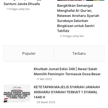
fikrah, pemuda berperan sebagai pengibar panji-panjinya.
Santuni Janda Dhuafa
Bangkitkan Semangat
Allah
Ta’ala
berfirman:
1 minggu yang lalu
Menghafal Al-Qur’an,
Relawan Ansharu Syariah
نَحْنُ نَقُصُّ عَلَيْكَ نَبَأَهُمْ بِالْحَقِّ إِنَّهُمْ فِتْيَةٌ آمَنُوا بِرَبِّهِمْ وَزِدْنَاهُمْ هُدًى
Surabaya Salurkan
Bingkisan untuk Santri
Tahfidz
“Kami kisahkan kepadamu (Muhammad) cerita ini dengan
2 minggu yang lalu
benar. Sesungguhnya mereka adalah pemuda-pemuda
yang beriman kepada Tuhan mereka, dan Kami tambah
pula untuk mereka petunjuk.”
(QS. Al-Kahfi: 13)
Populer
Terbaru
Bila keempat syarat tersebut (iman, ikhlas, tekad yang kuat,
dan strategi pelaksanaan yang matang) dimiliki oleh
Khutbah Jumat Edisi 346 | Awas! Salah
Memilih Pemimpin Termasuk Dosa Besar
generasi Islam, diharapkan amanah suci yang dilimpahkan
11 Mei 2023
kepada mereka dapat dilaksanakan dengan baik. Islam
telah mengembankan misi suci ini kepada mereka maka
KETETAPAN MAJELIS SYARIAH JAMAAH
ANSHARU SYARIAH TERKAIT 1 SYAWAL
sebaiknya mereka tidak menyia-nyiakan kesempatan emas
1446 H
ini. Kalau hal bodoh itu dilakukan, berarti mereka terjatuh
29 Maret 2025
ke dalam jurang pengkhianatan. Tidak sepantasnya