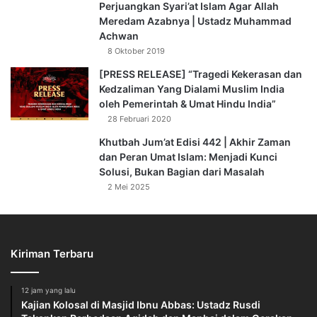
Perjuangkan Syari’at Islam Agar Allah
seorang pemuda muslim berlaku demikian.
Meredam Azabnya | Ustadz Muhammad
Achwan
Wahai para pemuda, sesungguhnya kewajiban kalian
8 Oktober 2019
begitu banyak. Tanggung jawab kalian pun sangat besar. Di
[PRESS RELEASE] “Tragedi Kekerasan dan
hadapan kalian terbentang berbagai problematika krusial
Kedzaliman Yang Dialami Muslim India
umat yang begitu peliknya. Kewajiban kalian adalah
oleh Pemerintah & Umat Hindu India”
menunaikan dan menyelesaikannya dengan sebaik-
28 Februari 2020
baiknya. Seberat apapun tugas dan amanah yang kalian
Khutbah Jum’at Edisi 442 | Akhir Zaman
pikul, seyogyanya kalian bersikap pantang mundur dalam
dan Peran Umat Islam: Menjadi Kunci
menghadapinya. Sikap yang bijak bagi kalian adalah
Solusi, Bukan Bagian dari Masalah
berpikir maju ke arah orientasi masa depan, banyak
2 Mei 2025
beramal, bijak dalam menentukan sikap, maju unutk
menjadi penyelamat, dan hendaklah kalian mampu
menunaikan hak-hak umat ini dengan sempurna.
Kiriman Terbaru
Terkadang ada diantara pemuda yang hidup di tengah
lingkungan masyarakat yang kondusif, tenang, damai, dan
12 jam yang lalu
Kajian Kolosal di Masjid Ibnu Abbas: Ustadz Rusdi
aman sentosa di bawah naungan pemerintahan yang adil