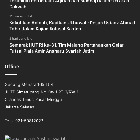
Tekankan Perbedaan Aqidah dan Manhaj dalam Gerakan
dan bijaksana dengan tingkat kemakmuran di atas rata-
Dakwah
rata. Biasanya, kondisi tersebut menjadikannya tidak
12 jam yang lalu
memiliki rasa tanggung-jawab sosial karena standar beban
Kokohkan Aqidah, Kuatkan Ukhuwah: Pesan Ustadz Ahmad
dakwah yang memang terlalu ringan. Sebagian besar
Tohir dalam Kajian Kolosal Banten
waktu mereka habis hanya untuk kepentingan pribadi, tidak
2 hari yang lalu
untuk kepentingan umat. Hidupnya banyak diwarnai oleh
Semarak HUT RI ke-81, Tim Malang Pertahankan Gelar
Futsal Piala Amir Ansharu Syariah Jatim
kegiatan yang menyenangkan hati sendiri, berfoya-foya,
dan suka menghambur-hamburkan harta dan waktu.
Office
Sebaliknya pemuda yang hidup di tengah kancah
perjuangan dengan keadaan bangsanya yang terjajah dan
masyarakatnya yang terampas hak-hak hidupnya, dia akan
Gedung Menara 165 Lt.4
tumbuh menjadi pejuang yang tangguh.
Jl. TB Simatupang No.Kav.1 RT.3/RW.3
Cilandak Timur, Pasar Minggu
Apabila tugas suci perjuangan itu dilakukan dengan penuh
Jakarta Selatan
keteguhan, niscaya kemenangan yang gilang-gemilang
Telp. 021-50812022
akan teraih dengan cepat, sementara balasan Allah
Ta’ala
berupa karunia kebajikan di dunia dan akhirat juga akan
diperoleh dengan mudah.