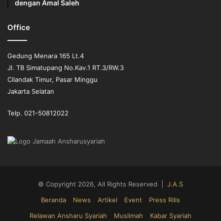
dengan Amal Saleh
itu setiap individu harus bersyukur atas kenikmatan di
Bulan Ramadhan.
Office
Orang yang ketika dia tidak merasakan datangnya
Ramadhan sebagai karunia, maghfiroh, sebagai rahmat dan
Gedung Menara 165 Lt.4
nikmat dari Allah. Nah ini orang yang celaka dalam
Jl. TB Simatupang No.Kav.1 RT.3/RW.3
berpuasa.
Cilandak Timur, Pasar Minggu
Jakarta Selatan
Dipertemukan kembali dengan Ramadhan
Telp. 021-50812022
Sangat penting umat Islam untuk bersyukur agar tahun
mendatang dapat dipertemukan lagi dengan Bulan
Ramadhan. Sebab boleh jadi Ramadhan ini menjadi
Ramadhan terakhir bagi jiwa untuk hidup.
Sehingga, manfaatkan sebaik mungkin peluang Ramadhan
© Copyright 2026, All Rights Reserved |
J.A.S
ini untuk bersyukur sebanyak-banyaknya, bersujud,
Beranda
News
Artikel
Event
Press Rilis
beristighfar, dan berbuat baik sebanyak-banyaknya. Tidak
Relawan Ansharu Syariah
Muslimah
Kabar Syariah
semua orang dapat berjumpa dengan Bulan Ramadhan. tak