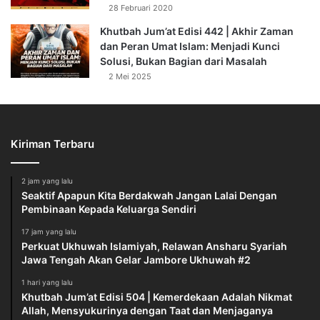
28 Februari 2020
Ramadhan itu seakan-akan menjadi sebuah kapal. Allah
Khutbah Jum’at Edisi 442 | Akhir Zaman
dan Peran Umat Islam: Menjadi Kunci
pertemukan kita untuk naik di atas kapal itu, berlayar untuk
Solusi, Bukan Bagian dari Masalah
menyucikan jiwa, membangun ruh yang memberikan
2 Mei 2025
energi untuk menata kesuksesan di hari mendatang,
sehingga harus bersyukur, harus berterimakasih.
Bentuk syukur tersebut dapat diwujudkan dengan cara
Kiriman Terbaru
melakukan kesalehan sosial sebagai menifestasi iman.
Cara lainnya, yaitu berbagi dengan para mustahik, dan
2 jam yang lalu
bersyukur dengan cara melakukan tindakan yang baik dan
Seaktif Apapun Kita Berdakwah Jangan Lalai Dengan
bermanfaat. Ada yang bersyukur dengan cara membangun
Pembinaan Kepada Keluarga Sendiri
rumah fakir miskin, membangun rumah dhuafa, memberi
17 jam yang lalu
makan, minum dan pakaian, serta memberi infaq dan
Perkuat Ukhuwah Islamiyah, Relawan Ansharu Syariah
Jawa Tengah Akan Gelar Jambore Ukhuwah #2
sedekah.
1 hari yang lalu
Khutbah Jum’at Edisi 504 | Kemerdekaan Adalah Nikmat
Bahkan jika rasa syukur itu dapat diwujudkan dalam
Allah, Mensyukurinya dengan Taat dan Menjaganya
konteks kebangsaan maka akan lebih dahsyat lagi. Karena