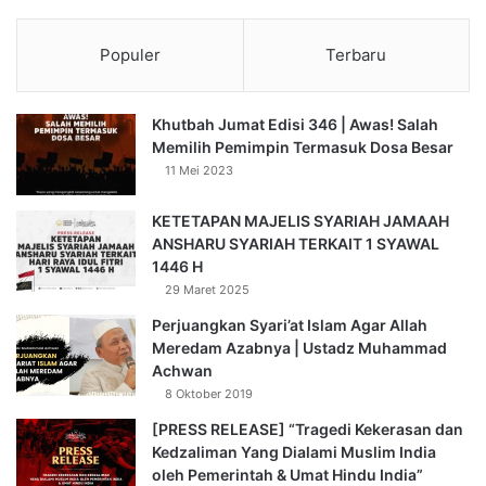
a
yang dihalalalkan-Nya dan hal-hal yang diharamkan-Nya.”
n
(Tafsir Ibnu Katsir, 5:272)
U
Populer
Terbaru
m
Mensyukuri Nikmat Ramadhan
u
m
Khutbah Jumat Edisi 346 | Awas! Salah
Memilih Pemimpin Termasuk Dosa Besar
Umat Islam yang melaksanakan ibadah puasa itu harus
11 Mei 2023
bersyukur/ berterimakasih kepada Allah karena di Bulan
Ramadhan itu Allah menganugerahkan berbagai macam
KETETAPAN MAJELIS SYARIAH JAMAAH
aktivitas yang berkaitan dengan rohani maupun jasmani.
ANSHARU SYARIAH TERKAIT 1 SYAWAL
Bulan Ramadhan dapat meningkatkan kualitas kehidupan
1446 H
manusia dalam semua aspek. Seperti aspek ekonomi,
29 Maret 2025
ibadah, persaudaraan, dan aspek sosial.
Perjuangkan Syari’at Islam Agar Allah
Meredam Azabnya | Ustadz Muhammad
Kenikmatan Ramadhan dapat diperoleh melalui penataan
Achwan
8 Oktober 2019
jiwa dan raga melalui ibadah puasa. Selain itu, kenikmatan
juga melalui ibadah lain seperti membaca Alquran, qiyamul
[PRESS RELEASE] “Tragedi Kekerasan dan
lail, shalat tarawih, dan berinfaq, bersedekah, serta
Kedzaliman Yang Dialami Muslim India
oleh Pemerintah & Umat Hindu India”
menunaikan zakat.