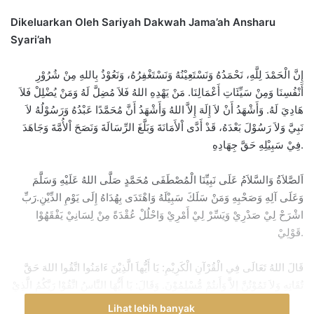
Dikeluarkan Oleh Sariyah Dakwah Jama’ah Ansharu
Syari’ah
إِنَّ الْحَمْدَ لِلَّهِ، نَحْمَدُهُ وَنَسْتَعِيْنُهُ وَنَسْتَغْفِرُهُ، وَنَعُوْذُ بِاللهِ مِنْ شُرُوْرِ
أَنْفُسِنَا وَمِنْ سَيِّئَاتِ أَعْمَالِنَا. مَنْ يَهْدِهِ اللهُ فَلاَ مُضِلَّ لَهُ وَمَنْ يُضْلِلْ فَلاَ
هَادِيَ لَهُ. وَأَشْهَدُ أَنْ لاَ إِلَهَ إِلاَّ اللهُ وَأَشْهَدُ أَنَّ مُحَمَّدًا عَبْدُهُ وَرَسُوْلُهُ لاَ
نَبِيَّ وَلاَ رَسُوْلَ بَعْدَهُ، قَدْ أَدَّى اْلأَمَانَةَ وَبَلَّغَ الرِّسَالَةَ وَنَصَحَ اْلأُمَّةَ وَجَاهَدَ
فِيْ سَبِيْلِهِ حَقَّ جِهَادِهِ.
اَلصَّلاَةُ وَالسَّلاَمُ عَلَى نَبِيِّنَا الْمُصْطَفَى مُحَمَّدٍ صَلَّى اللهُ عَلَيْهِ وَسَلَّمَ
وَعَلَى آلِهِ وَصَحْبِهِ وَمَنْ سَلَكَ سَبِيْلَهُ وَاهْتَدَى بِهُدَاهُ إِلَى يَوْمِ الدِّيْنِ.رَبِّ
اشْرَحْ لِيْ صَدْرِيْ وَيَسِّرْ لِيْ أَمْرِيْ وَاحْلُلْ عُقْدَةً مِنْ لِسَانِيْ يَفْقَهُوْا
قَوْلِيْ.
قَالَ اللهُ تَعَالَى فِي الْقُرْآنِ الْكَرِيْمِ: يَا أَيُّهاَ الَّذِيْنَ ءَامَنُوا اتَّقُوا اللهَ حَقَّ
تُقَاتِهِ وَلاَ تَمُوْتُنَّ إِلاَّ وَأَنتُمْ مُّسْلِمُوْنَ. وَقَالَ: يَا أَيُّهَا النَّاسُ اتَّقُوْا رَبَّكُمُ الَّذِيْ
خَلَقَكُمْ مِّنْ نَفْسٍ وَاحِدَةٍ وَخَلَقَ مِنْهَا زَوْجَهَا وَبَثَّ مِنْهُمَا رِجَالاً كَثِيْرًا
Lihat lebih banyak