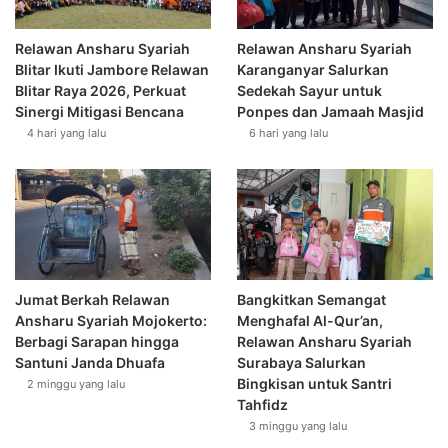
S
o
“من يُرد الله به خيرًا يفقهه في الدين
y
y
Relawan Ansharu Syariah
Relawan Ansharu Syariah
a
o
‘Barang siapa yang diinginkan Allah kebaikan baginya maka
Blitar Ikuti Jambore Relawan
Karanganyar Salurkan
r
n
dia akan dijadikan paham terhadap (ilmu) agama.’”
Blitar Raya 2026, Perkuat
Sedekah Sayur untuk
’
g
Sinergi Mitigasi Bencana
Ponpes dan Jamaah Masjid
i
B
4 hari yang lalu
6 hari yang lalu
y
Tentang firman Allah dalam surat Thaha ayat kedua,
e
a
r
Qatadah menjelaskan,
“Demi Allah! Dia tak membuat
h
s
(manusia) susah. Akan tetapi Dia menjadikannya rahmat
M
i
dan cahaya serta petunjuk menuju surga.” (Tafsir Ibnu
a
h
Katsir, 5:272)
s
k
s
a
a
n
Tentang ayat ketiga, Qatadah juga menjelaskan,
Jumat Berkah Relawan
Bangkitkan Semangat
l
P
“Sesungguhnya Allah menurunkan kitab-Nya serta
Ansharu Syariah Mojokerto:
Menghafal Al-Qur’an,
e
mengutus rasul-rasul-Nya sebagai rahmat yang menjadi
Berbagi Sarapan hingga
Relawan Ansharu Syariah
m
Santuni Janda Dhuafa
Surabaya Salurkan
bentuk kasih-Nya kepada para hamba. Supaya orang-orang
a
Bingkisan untuk Santri
2 minggu yang lalu
mengingat (Allah) dan manusia memperoleh manfaat dari
k
Tahfidz
a
ayat yang didengarnya dari Kitabullah. Itulah peringatan
3 minggu yang lalu
m
yang diturunkan Allah; di dalamnya terkandung hal-hal