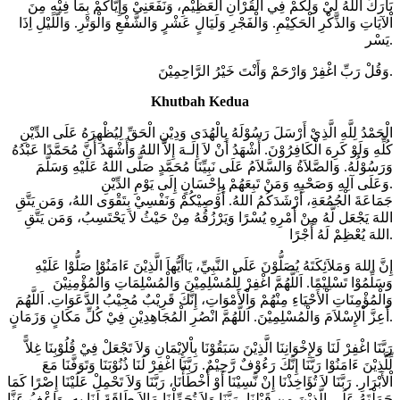
بَارَكَ اللهُ لِيْ وَلَكُمْ فِي الْقُرْآنِ الْعَظِيْمِ، وَنَفَعَنِيْ وَإِيَّاكُمْ بِمَا فِيْهِ مِنَ
اْلآيَاتِ وَالذِّكْرِ الْحَكِيْمِ. وَالْفَجْرِ وَلَيَالٍ عَشْرٍ وَالشَّفْعِ وَالْوَتْرِ. وَالّلَيْلِ اِذَا
يَسْر.
وَقُلْ رَبِّ اغْفِرْ وَارْحَمْ وَأَنْتَ خَيْرُ الرَّاحِمِيْنَ.
Khutbah Kedua
الْحَمْدُ لِلَّهِ الَّذِيْ أَرْسَلَ رَسُوْلَهُ بِالْهُدَى وَدِيْنِ الْحَقِّ لِيُظْهِرَهُ عَلَى الدِّيْنِ
كُلِّهِ وَلَوْ كَرِهَ الْكَافِرُوْنَ. أَشْهَدُ أَنْ لاَ إِلَـهَ إِلاَّ اللهُ وَأَشْهَدُ أَنَّ مُحَمَّدًا عَبْدُهُ
وَرَسُوْلُهُ. وَالصَّلاَةُ وَالسَّلاَمُ عَلَى نَبِيِّنَا مُحَمَّدٍ صَلَّى اللهُ عَلَيْهِ وَسَلَّمَ
وَعَلَى آلِهِ وَصَحْبِهِ وَمَنْ تَبِعَهُمْ بِإِحْسَانٍ إِلَى يَوْمِ الدِّيْنِ.
جَمَاعَةَ الْجُمُعَةِ، أَرْشَدَكُمُ اللهُ. أُوْصِيْكُمْ وَنَفْسِيْ بِتَقْوَى اللهُ، وَمَن يَتَّقِ
اللهَ يَجْعَل لَّهُ مِنْ أَمْرِهِ يُسْرًا وَيَرْزُقُهُ مِنْ حَيْثُ لاَ يَحْتَسِبُ، وَمَن يَتَّقِ
اللهَ يُعْظِمْ لَهُ أَجْرًا.
إِنَّ اللهَ وَمَلاَئِكَتَهُ يُصَلُّوْنَ عَلَى النَّبِيِّ، يَاأَيُّهاَ الَّذِيْنَ ءَامَنُوْا صَلُّوْا عَلَيْهِ
وَسَلِّمُوْا تَسْلِيْمًا. اَللَّهُمَّ اغْفِرْ لِلْمُسْلِمِيْنَ وَالْمُسْلِمَاتِ وَالْمُؤْمِنِيْنَ
وَالْمُؤْمِنَاتِ اْلأَحْيَاءِ مِنْهُمْ وَاْلأَمْوَاتِ، إِنَّكَ قَرِيْبٌ مُجِيْبُ الدَّعَوَاتِ. اَللَّهُمَ
أَعِزَّ اْلإِسْلاَمَ وَالْمُسْلِمِيْنَ. اَللَّهُمَّ انْصُرِ الْمُجَاهِدِيْنِ فِيْ كُلِّ مَكَانٍ وَزَمَانٍ.
رَبَّنَا اغْفِرْ لَنَا وَلإِخْوَانِنَا الَّذِيْنَ سَبَقُوْنَا بِاْلإِيْمَانِ وَلاَ تَجْعَلْ فِيْ قُلُوْبِنَا غِلاًّ
لِّلَّذِيْنَ ءَامَنُوْا رَبَّنَا إِنَّكَ رَءُوْفٌ رَّحِيْمٌ. رَبَّنَا اغْفِرْ لَنَا ذُنُوْبَنَا وَتَوَفَّنَا مَعَ
اْلأَبْرَارِ. رَبَّنَا لاَ تُؤَاخِذْنَا إِنْ نَّسِيْنَا أَوْ أَخْطَأْنَا، رَبَّنَا وَلاَ تَحْمِلْ عَلَيْنَا إِصْرًا كَمَا
حَمَلْتَهُ عَلَى الَّذِيْنَ مِن قَبْلِنَا، رَبَّنَا وَلاَ تُحَمِّلْنَا مَالاَ طَاقَةَ لَنَا بِهِ، وَاعْفُ عَنَّا