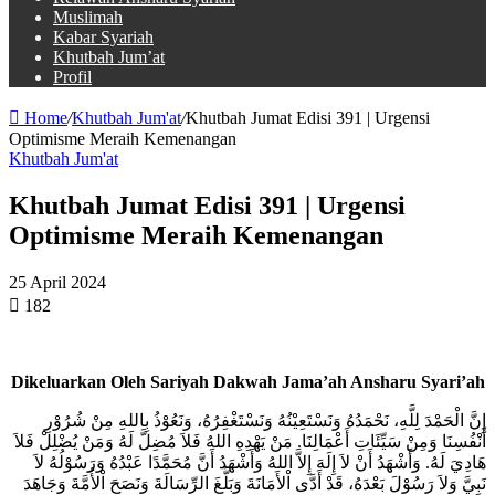
Muslimah
Kabar Syariah
Khutbah Jum’at
Profil
Home
/
Khutbah Jum'at
/
Khutbah Jumat Edisi 391 | Urgensi
Optimisme Meraih Kemenangan
Khutbah Jum'at
Khutbah Jumat Edisi 391 | Urgensi
Optimisme Meraih Kemenangan
25 April 2024
182
Dikeluarkan Oleh Sariyah Dakwah Jama’ah Ansharu Syari’ah
إِنَّ الْحَمْدَ لِلَّهِ، نَحْمَدُهُ وَنَسْتَعِيْنُهُ وَنَسْتَغْفِرُهُ، وَنَعُوْذُ بِاللهِ مِنْ شُرُوْرِ
أَنْفُسِنَا وَمِنْ سَيِّئَاتِ أَعْمَالِنَا. مَنْ يَهْدِهِ اللهُ فَلاَ مُضِلَّ لَهُ وَمَنْ يُضْلِلْ فَلاَ
هَادِيَ لَهُ. وَأَشْهَدُ أَنْ لاَ إِلَهَ إِلاَّ اللهُ وَأَشْهَدُ أَنَّ مُحَمَّدًا عَبْدُهُ وَرَسُوْلُهُ لاَ
نَبِيَّ وَلاَ رَسُوْلَ بَعْدَهُ، قَدْ أَدَّى اْلأَمَانَةَ وَبَلَّغَ الرِّسَالَةَ وَنَصَحَ اْلأُمَّةَ وَجَاهَدَ