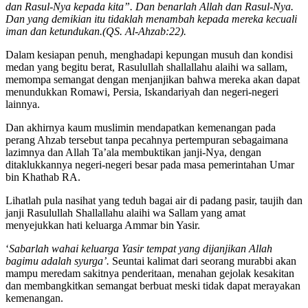
dan Rasul-Nya kepada kita”. Dan benarlah Allah dan Rasul-Nya.
Dan yang demikian itu tidaklah menambah kepada mereka kecuali
iman dan ketundukan.(QS. Al-Ahzab:22).
Dalam kesiapan penuh, menghadapi kepungan musuh dan kondisi
medan yang begitu berat, Rasulullah shallallahu alaihi wa sallam,
memompa semangat dengan menjanjikan bahwa mereka akan dapat
menundukkan Romawi, Persia, Iskandariyah dan negeri-negeri
lainnya.
Dan akhirnya kaum muslimin mendapatkan kemenangan pada
perang Ahzab tersebut tanpa pecahnya pertempuran sebagaimana
lazimnya dan Allah Ta’ala membuktikan janji-Nya, dengan
ditaklukkannya negeri-negeri besar pada masa pemerintahan Umar
bin Khathab RA.
Lihatlah pula nasihat yang teduh bagai air di padang pasir, taujih dan
janji Rasulullah Shallallahu alaihi wa Sallam yang amat
menyejukkan hati keluarga Ammar bin Yasir.
‘
Sabarlah wahai keluarga Yasir tempat yang dijanjikan Allah
bagimu adalah syurga’.
Seuntai kalimat dari seorang murabbi akan
mampu meredam sakitnya penderitaan, menahan gejolak kesakitan
dan membangkitkan semangat berbuat meski tidak dapat merayakan
kemenangan.