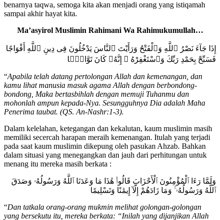
benarnya taqwa, semoga kita akan menjadi orang yang istiqamah
sampai akhir hayat kita.
Ma’asyirol Muslimin Rahimani Wa Rahimukumullah…
إِذَا جَآءَ نَصْرُ ٱللَّهِ وَٱلْفَتْحُ وَرَأَيْتَ ٱلنَّاسَ يَدْخُلُونَ فِى دِينِ ٱللَّهِ أَفْوَاجًا
فَسَبِّحْ بِحَمْدِ رَبِّكَ وَٱسْتَغْفِرْهُ ۚ إِنَّهُۥ كَانَ تَوَّابًۢا
“
Apabila telah datang pertolongan Allah dan kemenangan, dan
kamu lihat manusia masuk agama Allah dengan berbondong-
bondong, Maka bertasbihlah dengan memuji Tuhanmu dan
mohonlah ampun kepada-Nya. Sesungguhnya Dia adalah Maha
Penerima taubat. (QS. An-Nashr:1-3).
Dalam kelelahan, ketegangan dan kekalutan, kaum muslimin masih
memiliki secercah harapan meraih kemenangan. Itulah yang terjadi
pada saat kaum muslimin dikepung oleh pasukan Ahzab. Bahkan
dalam situasi yang menegangkan dan jauh dari perhitungan untuk
menang itu mereka masih berkata :
وَلَمَّا رَءَا ٱلْمُؤْمِنُونَ ٱلْأَحْزَابَ قَالُوا۟ هَٰذَا مَا وَعَدَنَا ٱللَّهُ وَرَسُولُهُۥ وَصَدَقَ
ٱللَّهُ وَرَسُولُهُۥ ۚ وَمَا زَادَهُمْ إِلَّآ إِيمَٰنًا وَتَسْلِيمًا
“
Dan tatkala orang-orang mukmin melihat golongan-golongan
yang bersekutu itu, mereka berkata: “Inilah yang dijanjikan Allah