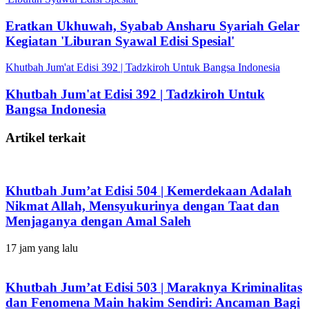
Eratkan Ukhuwah, Syabab Ansharu Syariah Gelar
Kegiatan 'Liburan Syawal Edisi Spesial'
Khutbah Jum'at Edisi 392 | Tadzkiroh Untuk Bangsa Indonesia
Khutbah Jum'at Edisi 392 | Tadzkiroh Untuk
Bangsa Indonesia
Artikel terkait
Khutbah Jum’at Edisi 504 | Kemerdekaan Adalah
Nikmat Allah, Mensyukurinya dengan Taat dan
Menjaganya dengan Amal Saleh
17 jam yang lalu
Khutbah Jum’at Edisi 503 | Maraknya Kriminalitas
dan Fenomena Main hakim Sendiri: Ancaman Bagi