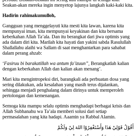
Seakan-akan mereka ingin menyetop lajunya langkah kaki-kaki kita.
Hadirin rahimakumulloh,
Gangguan yang menggelayuti kita mesti kita lawan, karena kita
mempunyai iman, kita mempunyai keyakinan dan kita bersama
keberkahan Allah Ta’ala. Dan itu berangkat dari jiwa optimis yang
ada dalam diri kita. Marilah kita hayati dan yakini sabda Rasulullah
Shallallahu alaihi wa Sallam di saat menghantarkan para sahabat
dalam perang ahzab:
‘
Fasiruu bi barakatillah wa antum fa’izuun”,
Berangkatlah kalian
dengan keberkahan Allah dan kalian akan menang’.
Mari kita mengintropeksi diri, barangkali ada perbuatan dosa yang
sering dilakukan, ada kesalahan yang masih terus dijalankan,
sehingga menjadi penghalang dalam dirinya untuk memperoleh
pertolongan dan kemenangan.
Semoga kita mampu selalu optimis menghadapi berbagai krisis dan
Allah Subhanahu wa Ta’ala memberi solusi dari setiap
permasalahan yang kita hadapi. Aaamin ya Rabbal Alamin.
أَقُوْلُ قَوْلِيْ هَذَا وَأَسْتَغْفِرُوْا اللهَ لِيْ وَلَكُمْ