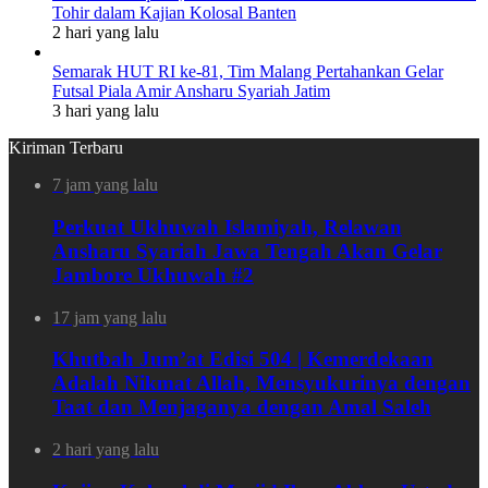
Tohir dalam Kajian Kolosal Banten
2 hari yang lalu
Semarak HUT RI ke-81, Tim Malang Pertahankan Gelar
Futsal Piala Amir Ansharu Syariah Jatim
3 hari yang lalu
Kiriman Terbaru
7 jam yang lalu
Perkuat Ukhuwah Islamiyah, Relawan
Ansharu Syariah Jawa Tengah Akan Gelar
Jambore Ukhuwah #2
17 jam yang lalu
Khutbah Jum’at Edisi 504 | Kemerdekaan
Adalah Nikmat Allah, Mensyukurinya dengan
Taat dan Menjaganya dengan Amal Saleh
2 hari yang lalu