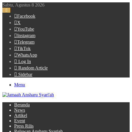
Sabtu, Agustus 8 2026
Facebook
X
YouTube
Instagram
Telegram
TikTok
WhatsApp
Log In
Random Article
Sidebar
Menu
Beranda
News
Artikel
Event
Press Rilis
Relawan Ansharu Syariah