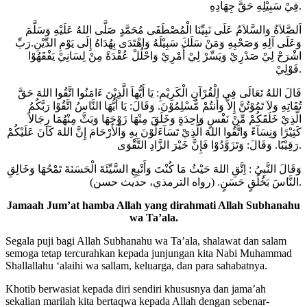
فِيْ سَبِيْلِهِ حَقَّ جِهَادِهِ.
اَلصَّلاَةُ وَالسَّلاَمُ عَلَى نَبِيِّنَا الْمُصْطَفَى مُحَمَّدٍ صَلَّى اللهُ عَلَيْهِ وَسَلَّمَ
وَعَلَى آلِهِ وَصَحْبِهِ وَمَنْ سَلَكَ سَبِيْلَهُ وَاهْتَدَى بِهُدَاهُ إِلَى يَوْمِ الدِّيْنِ.رَبِّ
اشْرَحْ لِيْ صَدْرِيْ وَيَسِّرْ لِيْ أَمْرِيْ وَاحْلُلْ عُقْدَةً مِنْ لِسَانِيْ يَفْقَهُوْا
قَوْلِيْ.
قَالَ اللهُ تَعَالَى فِي الْقُرْآنِ الْكَرِيْمِ: يَا أَيُّهاَ الَّذِيْنَ ءَامَنُوا اتَّقُوا اللهَ حَقَّ
تُقَاتِهِ وَلاَ تَمُوْتُنَّ إِلاَّ وَأَنتُمْ مُّسْلِمُوْنَ. وَقَالَ: يَا أَيُّهَا النَّاسُ اتَّقُوْا رَبَّكُمُ
الَّذِيْ خَلَقَكُمْ مِّنْ نَفْسٍ وَاحِدَةٍ وَخَلَقَ مِنْهَا زَوْجَهَا وَبَثَّ مِنْهُمَا رِجَالاً
كَثِيْرًا وَنِسَآءً وَاتَّقُوا اللهَ الَّذِيْ تَسَآءَلُوْنَ بِهِ وَاْلأَرْحَامَ إِنَّ اللهَ كَانَ عَلَيْكُمْ
رَقِيْبًا. وَقَالَ: وَتَزَوَّدُوْا فَإِنَّ خَيْرَ الزَّادِ التَّقْوَى.
وَقَالَ النَّبِيُ : اِتَّقِ اللهَ حَيْثُ مَا كُنْتَ وَأَتْبِعِ السَّيِّئَةَ الْحَسَنَةَ تَمْحُهَا وَخَالِقِ
النَّاسَ بَخُلُقٍ حَسَنٍ. (رواه الترمذي، حديث حسن).
Jamaah Jum’at hamba Allah yang dirahmati Allah Subhanahu
wa Ta’ala.
Segala puji bagi Allah Subhanahu wa Ta’ala, shalawat dan salam
semoga tetap tercurahkan kepada junjungan kita Nabi Muhammad
Shallallahu ‘alaihi wa sallam, keluarga, dan para sahabatnya.
Khotib berwasiat kepada diri sendiri khususnya dan jama’ah
sekalian marilah kita bertaqwa kepada Allah dengan sebenar-