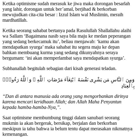
Ketika optimisme sudah merasuk ke jiwa maka dorongan besarlah
yang lahir, dorongan untuk ber’amal, berjihad & berkorban
mewujudkan cita-cita besar : Izzul Islam wal Muslimin, meraih
mardhatillah.
Ketika seorang sahabat bertanya pada Rasulullah Shallallahu alaihi
wa Sallam ‘Bagaimana nasib saya bila maju ke medan peperangan
yang sedang berkecamuk itu’, beliau menjawab: ‘kamu akan
mendapatkan syurga’ maka sahabat itu segera maju ke depan
bahkan membuang kurma yang sedang dikunyahnya seraya
bergumam: ‘ini akan memperlambat saya mendapatkan syurga’.
Subhanallah begitulah sebagian dari kisah generasi teladan.
وَمِنَ ٱلنَّاسِ مَن يَشْرِى نَفْسَهُ ٱبْتِغَآءَ مَرْضَاتِ ٱللَّهِ ۗ وَٱللَّهُ رَءُوفٌۢ
بِٱلْعِبَادِ
“Dan di antara manusia ada orang yang mengorbankan dirinya
karena mencari keridhaan Allah; dan Allah Maha Penyantun
kepada hamba-hamba-Nya,”.
Saat optimisme membumbung tinggi dalam sanubari seorang
mukmin ia akan bergerak, bersikap, berjalan dan berkorban
meskipun ia tahu bahwa ia belum tentu dapat merasakan nikmatnya
kemenangan.