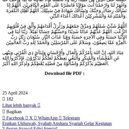
وَاغْفِرْ لَنَا وَارْحَمْنَا أَنتَ مَوْلاَنَا فَانصُرْنَا عَلَى الْقَوْمِ الْكَافِرِيْنَ. اَللَّهُمَّ إِنَا
نَسْأَلُكَ رِضَاكَ وَجَنَّتَكَ وَنَسْأَلُكَ شَهَادَةً فِيْ سَبِيْلِكَ. اَللَّهُمَّ أَهْلِكِ الْكَفَرَةَ
وَالْمُبْتَدِعَةَ وَالْمُشْرِكِيْنَ أَعْدَائَكَ أَعْدَاءَ الدِّيْنِ.
اَللَّهُمَّ شَتِّتْ شَمْلَهُمْ وَمَزِّقْ جَمْعَهُمْ وَزَلْزِلْ أَقْدَامَهُمْ وَأَلْقِ فِيْ قُلُوْبِهِمُ
الرُّعْبَ. اَللَّهُمَّ عَذِّبْهُمْ عَذَابًا شَدِيْدًا وَحَسِّبْهُمْ حِسَابًا ثَقِيْلاً. رَبَّنَا آتِنَا فِي
الدُّنْيَا حَسَنَةً وَفِي الآخِرَةِ حَسَنَةً وَقِنَا عَذَابَ النَّارِ. سُبْحَانَ رَبِّكَ رَبِّ
الْعِزَّةِ عَمَّا يَصِفُوْنَ، وَسَلاَمٌ عَلَى الْمُرْسَلِيْنَ وَالْحَمْدُ لِلَّهِ رَبِّ الْعَالَمِيْنَ.
عِبَادَ اللهِ، إِنَّ اللهَ يَأْمُرُكُمْ بِالْعَدْلِ وَاْلإِحْسَانِ وَإِيتَآئِ ذِي الْقُرْبَى وَيَنْهَى
عَنِ الْفَحْشَآءِ وَالْمُنكَرِ وَالْبَغْيِ يَعِظُكُمْ لَعَلَّكُمْ تَذَكَّرُوْنَ. فَاذْكُرُوا اللهَ
الْعَظِيْمَ يَذْكُرْكُمْ وَاسْأَلُوْهُ مِنْ فَضْلِهِ يُعْطِكُمْ وَلَذِكْرُ اللهِ أَكْبَرُ.
Download file PDF :
25 April 2024
182
Lihat lebih banyak
Bagikan
Facebook
X
WhatsApp
Telegram
Eratkan Ukhuwah, Syabab Ansharu Syariah Gelar Kegiatan
'Liburan Syawal Edisi Spesial'