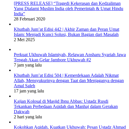
[PRESS RELEASE] “Tragedi Kekerasan dan Kedzaliman
Yang Dialami Muslim India oleh Pemerintah & Umat Hindu
India”
28 Februari 2020
Khutbah Jum’at Edisi 442 | Akhir Zaman dan Peran Umat
Islam: Menjadi Kunci Solusi, Bukan Bagian dari Masalah
2 Mei 2025
Perkuat Ukhuwah Islamiyah, Relawan Ansharu Syariah Jawa
Tengah Akan Gelar Jambore Ukhuwah #2
7 jam yang lalu
Khutbah Jum’at Edisi 504 | Kemerdekaan Adalah Nikmat
Allah, Mensyukurinya dengan Taat dan Menjaganya dengan
Amal Saleh
17 jam yang lalu
Kajian Kolosal di Masjid Ibnu Abbas: Ustadz Rusdi
Tekankan Perbedaan Aqidah dan Manhaj dalam Gerakan
Dakwah
2 hari yang lalu
Kokohkan Aqidah, Kuatkan Ukhuwah: Pesan Ustadz Ahmad