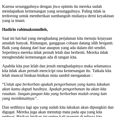
Karena sesungguhnya dengan jiwa optimis itu mereka sudah
mendapatkan kemenangan yang sesungguhnya. Paling tidak ia
terdorong untuk memberikan sumbangsih mulianya demi keyakinan
yang ia imani.
Hadirin rahimakumulloh,
Saat ini hal-hal yang menghadang perjalanan kita menuju kejayaan
amatlah banyak. Rintangan, gangguan cobaan datang silih berganti.
Baik yang datang dari luar ataupun yang ada dalam diri sendiri.
Sepertinya mereka tidak pernah lelah dan berhenti. Mereka tidak
menghendaki kemenangan ada di tangan kita.
Apabila kita pun lelah dan jenuh menghadapinya maka selamanya
kita tidak akan pernah mencicipi rasa kemenangan itu. Tatkala kita
lelah muncul bisikan-bisikan nista sambil mengatakan :
“
Untuk apa berkorban apakah pengorbanan yang kamu lakukan
akan kamu dapati hasilnya. Apakah pengorbanan itu akan kita
rasakan. Jangan-jangan kita yang berkorban malah orang lain
yang menikmatinya”.
Dan sedihnya lagi apa yang sudah kita lakukan akan dipungkiri dan
digugat. Mereka juga akan menutup mata pada apa yang kita
perbuat. Bisikan-bisikan ini sering kali mampir di telinga kita.