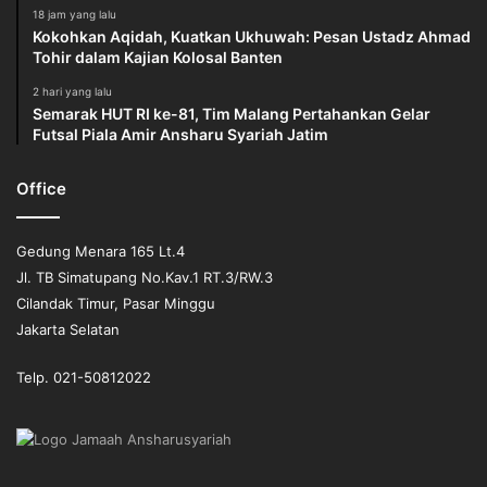
Pendidikan modern sering kali memperlakukan ilmu
18 jam yang lalu
Kokohkan Aqidah, Kuatkan Ukhuwah: Pesan Ustadz Ahmad
pengetahuan seolah-olah ia adalah entitas yang netral dan
Tohir dalam Kajian Kolosal Banten
berdiri sendiri, terpisah dari Tuhan. Sains, ekonomi, sosial,
2 hari yang lalu
dan teknologi diajarkan sebagai disiplin ilmu yang murni
Semarak HUT RI ke-81, Tim Malang Pertahankan Gelar
produk akal manusia, tanpa mengaitkannya dengan Sang
Futsal Piala Amir Ansharu Syariah Jatim
Pencipta segala ilmu.
Office
Dampaknya: Lahirlah “manusia-manusia cerdas” yang
mungkin bisa menciptakan teknologi canggih, tetapi tidak
Gedung Menara 165 Lt.4
memiliki landasan etis dan spiritual. Mereka bisa saja
Jl. TB Simatupang No.Kav.1 RT.3/RW.3
menggunakan kepintarannya untuk mengeksploitasi alam,
Cilandak Timur, Pasar Minggu
menipu sesama, atau menciptakan kerusakan, karena
Jakarta Selatan
tujuan akhirnya adalah materi dan keuntungan duniawi,
bukan keridhaan Tuhan. Inilah yang dimaksud dengan
Telp. 021-50812022
kehilangan ruh: ilmu tanpa keberkahan.
2. Reduksi Tujuan Pendidikan Menjadi
Pragmatisme dan
Materialisme