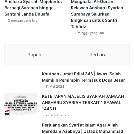
Ansharu Syariah Mojokerto:
Menghafal Al-Qur’an,
“Allah akan meninggikan derajat orang-orang yang beriman
Berbagi Sarapan hingga
Relawan Ansharu Syariah
di antara kamu dan orang-orang yang diberi ilmu beberapa
Santuni Janda Dhuafa
Surabaya Salurkan
derajat.” (QS. Al-Mujādilah: 11).
Bingkisan untuk Santri
2 minggu yang lalu
Tahfidz
Namun ilmu tanpa iman hanyalah api tanpa cahaya,
2 minggu yang lalu
membakar tapi tidak menerangi. Inilah generasi yang pintar
tetapi kehilangan arah, terampil tapi tanpa adab, berani
Populer
Terbaru
berbicara tapi enggan mendengar.
Allah memperingatkan:
Khutbah Jumat Edisi 346 | Awas! Salah
فَنَسُوا اللَّهَ فَأَنْسَاهُمْ أَنْفُسَهُمْ
Memilih Pemimpin Termasuk Dosa Besar
11 Mei 2023
“Mereka lupa kepada Allah, maka Allah pun menjadikan
KETETAPAN MAJELIS SYARIAH JAMAAH
mereka lupa kepada diri mereka sendiri.” (QS. Al-Hasyr:
ANSHARU SYARIAH TERKAIT 1 SYAWAL
19).
1446 H
29 Maret 2025
Pendidikan hanya akan hidup kembali bila ia berpijak pada
Perjuangkan Syari’at Islam Agar Allah
tauhid dan adab. Rasulullah ﷺ bersabda:
Meredam Azabnya | Ustadz Muhammad