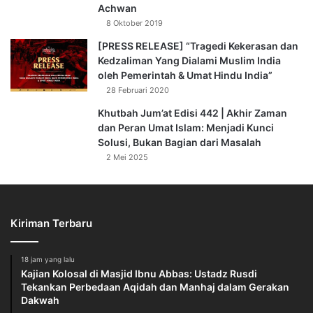
Achwan
8 Oktober 2019
إِنَّمَا بُعِثْتُ لِأُتَمِّمَ مَكَارِمَ الْأَخْلَاقِ
[PRESS RELEASE] “Tragedi Kekerasan dan
“Sesungguhnya aku diutus untuk menyempurnakan akhlak
Kedzaliman Yang Dialami Muslim India
oleh Pemerintah & Umat Hindu India”
yang mulia.” (HR. Malik).
28 Februari 2020
Hadis ini menegaskan bahwa puncak dari risalah kenabian
Khutbah Jum’at Edisi 442 | Akhir Zaman
dan Peran Umat Islam: Menjadi Kunci
yang di dalamnya terkandung proses pendidikan dan
Solusi, Bukan Bagian dari Masalah
pengajaran adalah kesempurnaan akhlak. Ketika tujuan
2 Mei 2025
agung ini hilang, maka pendidikan hanya akan menjadi
kerangka tanpa jiwa.
Hadirin rahimakumulloh,
Kiriman Terbaru
Khotib akan menjelaskan mengapa pendidikan terancam
kehilangan ruhnya di zaman sekarang:
18 jam yang lalu
Kajian Kolosal di Masjid Ibnu Abbas: Ustadz Rusdi
Tekankan Perbedaan Aqidah dan Manhaj dalam Gerakan
1. Terpisahnya Ilmu dari Sang Pemilik Ilmu (Sekularisme
Dakwah
Pendidikan)