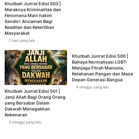
h
Khutbah Jum’at Edisi 503 |
S
Khotib juga mengkritik respon orang tua yang terburu-
Maraknya Kriminalitas dan
a
Fenomena Main hakim
buru melapor ke polisi serta aksi mogok sekolah yang
n
Sendiri: Ancaman Bagi
dilakukan siswa lain sebagai bentuk protes dianggap tidak
t
Keadilan dan Ketertiban
tepat. Solidaritas seharusnya tidak membela kesalahan
Masyarakat
r
i
yang jelas melanggar peraturan sekolah dan perundang-
7 hari yang lalu
A
undangan (Permendikbud No. 64 Tahun 2015). dan
l
menekankan bahwa kasus semacam ini lebih baik
Khutbah Jum’at Edisi 500 |
H
Bahaya Normalisasi LGBT:
diselesaikan melalui mediasi. Pada akhirnya, masalah ini
u
Menjaga Fitrah Manusia,
terselesaikan secara damai dan kepala sekolah kembali
s
Ketahanan Pangan dan Masa
bertugas.
n
Depan Generasi Bangsa
a
4 minggu yang lalu
Khutbah Jum’at Edisi 501 |
J
Betapa terbaliknya zaman! Dahulu guru dihormati, kini guru
Janji Allah Bagi Orang Orang
o
dihujat. Dahulu pendidikan mendidik manusia, kini ia
yang Bersabar Dalam
n
Dakwah Menegakkan
seringkali hanya menjadi urusan administrasi dan citra.
g
Kebenaran
g
3 minggu yang lalu
o
Inilah satu di antara tanda-tanda kematian pendidikan di
l
era digital: ketika nilai dikalahkan oleh popularitas, dan
T