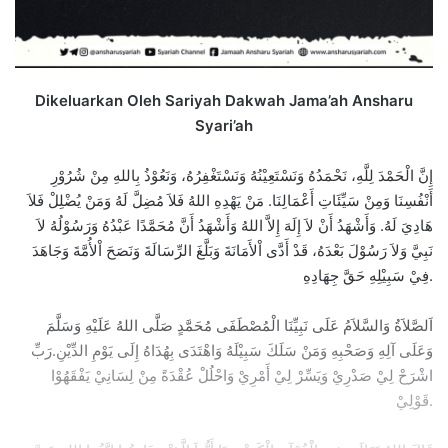
Dikeluarkan Oleh Sariyah Dakwah Jama’ah Ansharu
Syari’ah
إِنَّ الْحَمْدَ لِلَّهِ، نَحْمَدُهُ وَنَسْتَعِيْنُهُ وَنَسْتَغْفِرُهُ، وَنَعُوْذُ بِاللهِ مِنْ شُرُوْرِ
أَنْفُسِنَا وَمِنْ سَيِّئَاتِ أَعْمَالِنَا. مَنْ يَهْدِهِ اللهُ فَلاَ مُضِلَّ لَهُ وَمَنْ يُضْلِلْ فَلاَ
هَادِيَ لَهُ. وَأَشْهَدُ أَنْ لاَ إِلَهَ إِلاَّ اللهُ وَأَشْهَدُ أَنَّ مُحَمَّدًا عَبْدُهُ وَرَسُوْلُهُ لاَ
نَبِيَّ وَلاَ رَسُوْلَ بَعْدَهُ، قَدْ أَدَّى اْلأَمَانَةَ وَبَلَّغَ الرِّسَالَةَ وَنَصَحَ اْلأُمَّةَ وَجَاهَدَ
فِيْ سَبِيْلِهِ حَقَّ جِهَادِهِ.
اَلصَّلاَةُ وَالسَّلاَمُ عَلَى نَبِيِّنَا الْمُصْطَفَى مُحَمَّدٍ صَلَّى اللهُ عَلَيْهِ وَسَلَّمَ
وَعَلَى آلِهِ وَصَحْبِهِ وَمَنْ سَلَكَ سَبِيْلَهُ وَاهْتَدَى بِهُدَاهُ إِلَى يَوْمِ الدِّيْنِ.رَبِّ
اشْرَحْ لِيْ صَدْرِيْ وَيَسِّرْ لِيْ أَمْرِيْ وَاحْلُلْ عُقْدَةً مِنْ لِسَانِيْ يَفْقَهُوْا
قَوْلِيْ.