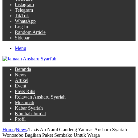
Instagram
Telegram
TikTok
WhatsApp
Log In
Random Article
Sidebar
Menu
Beranda
News
Artikel
Event
Press Rilis
Relawan Ansharu Syariah
Muslimah
Kabar Syariah
Khutbah Jum’at
Profil
Home
/
News
/
Lazis An Naml Gandeng Yanmas Ansharu Syariah
Wonosobo Bagikan Paket Sembako Untuk Warga