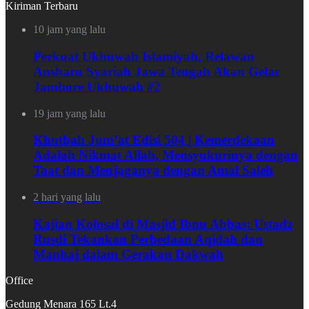
Kiriman Terbaru
10 jam yang lalu
Perkuat Ukhuwah Islamiyah, Relawan
Ansharu Syariah Jawa Tengah Akan Gelar
Jambore Ukhuwah #2
19 jam yang lalu
Khutbah Jum’at Edisi 504 | Kemerdekaan
Adalah Nikmat Allah, Mensyukurinya dengan
Taat dan Menjaganya dengan Amal Saleh
2 hari yang lalu
Kajian Kolosal di Masjid Ibnu Abbas: Ustadz
Rusdi Tekankan Perbedaan Aqidah dan
Manhaj dalam Gerakan Dakwah
Office
Gedung Menara 165 Lt.4