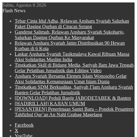
Sabtu, Agustus 8 2026
Flash News
Tebar Cinta Idul Adha, Relawan Ansharu Syariah Salurkan
Paket Daging Qurban di Ciracas Serang
Gandeng Salimah, Relawan Ansharu Syariah Sukoharjo,
Salurkan Daging Qurban Ke Masyarakat
Relawan Ansharu Syariah Jatim Distribusikan 90 Hewan
Kurban di 6 Kota
Laskar Ansharu Syariah Tasikmalaya Kawal Ribuan Massa
Aksi Solidaritas Muslim India
Tingkatkan Skill di Bidang Media, Sariyah Ilam Jawa Tengah
Gelar Pelatihan Jurnalistik dan Editing Video
Ansharu Syariah Bersama Elemen Islam Wonosobo Gelar
Aksi Solidaritas Kemanusiaan Umat Islam Dunia
Tingkatkan SDM Berkualitas, Sariyah I’lam Ansharu Syariah
Banten Gelar Pelatihan Jurnalistik
[DOWNLOAD] Peduli Banjir JABODETABEK & Banten
[HADIRILLAH] KAJIAN UMUM
[PESANTREN] Penerimaan Santri Baru – Pondok Pesantren
Tahfizhul Qur’an An Nahl Grabag Magelang
Facebook
X
YouTube