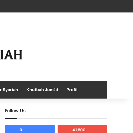
Facebook
X
YouTube
Instagram
Telegram
TikTok
WhatsApp
Log In
Random Article
Sidebar
r Syariah
Khutbah Jum’at
Profil
Follow Us
0
41,800