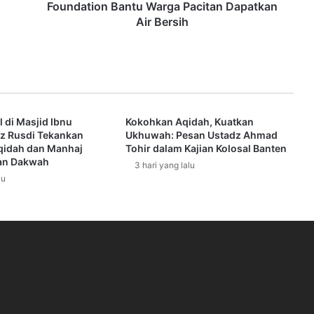
h
Foundation Bantu Warga Pacitan Dapatkan
a
Air Bersih
r
u
S
y
a
r
l di Masjid Ibnu
Kokohkan Aqidah, Kuatkan
i
z Rusdi Tekankan
Ukhuwah: Pesan Ustadz Ahmad
a
qidah dan Manhaj
Tohir dalam Kajian Kolosal Banten
h
an Dakwah
3 hari yang lalu
d
lu
a
n
O
n
s
i
g
h
t
F