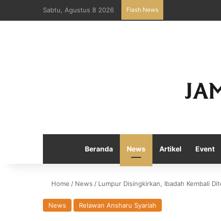
Sabtu, Agustus 8 2026
Flash News
Beranda
News
Artikel
Event
Home
/
News
/
Lumpur Disingkirkan, Ibadah Kembali Di
News
Relawan Ansharu Syariah