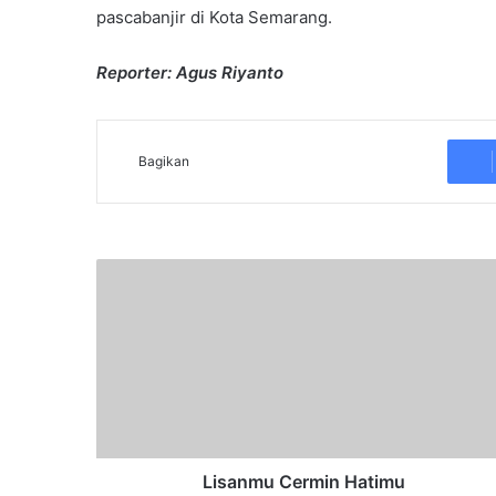
pascabanjir di Kota Semarang.
Reporter: Agus Riyanto
Bagikan
L
i
s
a
n
m
u
C
e
r
Lisanmu Cermin Hatimu