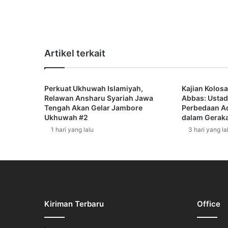
m
i
n
H
a
Artikel terkait
t
i
m
Perkuat Ukhuwah Islamiyah,
Kajian Kolosa
u
Relawan Ansharu Syariah Jawa
Abbas: Ustad
Tengah Akan Gelar Jambore
Perbedaan A
Ukhuwah #2
dalam Gerak
1 hari yang lalu
3 hari yang la
Kiriman Terbaru
Office