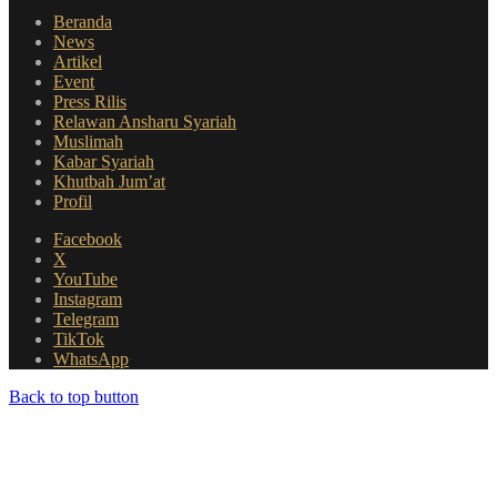
Beranda
News
Artikel
Event
Press Rilis
Relawan Ansharu Syariah
Muslimah
Kabar Syariah
Khutbah Jum’at
Profil
Facebook
X
YouTube
Instagram
Telegram
TikTok
WhatsApp
Back to top button