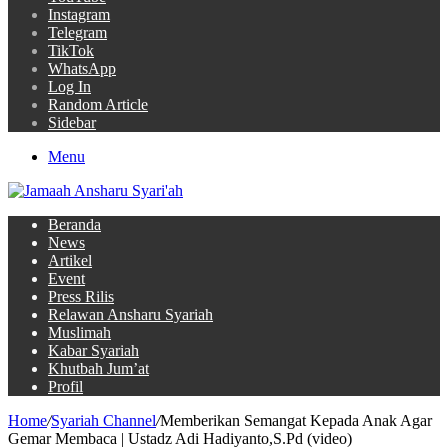
Instagram
Telegram
TikTok
WhatsApp
Log In
Random Article
Sidebar
Menu
Beranda
News
Artikel
Event
Press Rilis
Relawan Ansharu Syariah
Muslimah
Kabar Syariah
Khutbah Jum’at
Profil
Home
/
Syariah Channel
/
Memberikan Semangat Kepada Anak Agar
Gemar Membaca | Ustadz Adi Hadiyanto,S.Pd (video)