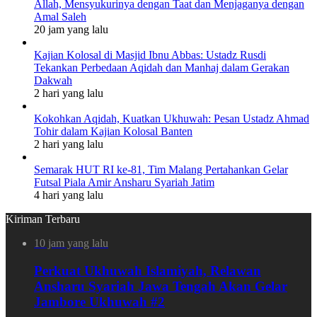
Allah, Mensyukurinya dengan Taat dan Menjaganya dengan
Amal Saleh
20 jam yang lalu
Kajian Kolosal di Masjid Ibnu Abbas: Ustadz Rusdi
Tekankan Perbedaan Aqidah dan Manhaj dalam Gerakan
Dakwah
2 hari yang lalu
Kokohkan Aqidah, Kuatkan Ukhuwah: Pesan Ustadz Ahmad
Tohir dalam Kajian Kolosal Banten
2 hari yang lalu
Semarak HUT RI ke-81, Tim Malang Pertahankan Gelar
Futsal Piala Amir Ansharu Syariah Jatim
4 hari yang lalu
Kiriman Terbaru
10 jam yang lalu
Perkuat Ukhuwah Islamiyah, Relawan
Ansharu Syariah Jawa Tengah Akan Gelar
Jambore Ukhuwah #2