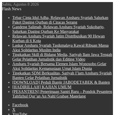
Sabtu, Agustus 8 2026
Flash News
Tebar Cinta Idul Adha, Relawan Ansharu Syariah Salurkan
Paket Daging Qurban di Ciracas Serang
Gandeng Salimah, Relawan Ansharu Syariah Sukoharjo,
Salurkan Daging Qurban Ke Masyarakat
Relawan Ansharu Syariah Jatim Distribusikan 90 Hewan
Kurban di 6 Kota
Laskar Ansharu Syariah Tasikmalaya Kawal Ribuan Massa
Aksi Solidaritas Muslim India
Tingkatkan Skill di Bidang Media, Sariyah Ilam Jawa Tengah
Gelar Pelatihan Jurnalistik dan Editing Video
Ansharu Syariah Bersama Elemen Islam Wonosobo Gelar
Aksi Solidaritas Kemanusiaan Umat Islam Dunia
Tingkatkan SDM Berkualitas, Sariyah I’lam Ansharu Syariah
Banten Gelar Pelatihan Jurnalistik
[DOWNLOAD] Peduli Banjir JABODETABEK & Banten
[HADIRILLAH] KAJIAN UMUM
[PESANTREN] Penerimaan Santri Baru – Pondok Pesantren
Tahfizhul Qur’an An Nahl Grabag Magelang
Facebook
X
YouTube