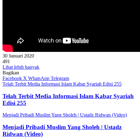
30 Januari 2020
491
Lihat lebih banyak
Bagikan
Facebook
X
WhatsApp
Telegram
Telah Terbit Media Informasi Islam Kabar Syariah Edisi 255
Telah Terbit Media Informasi Islam Kabar Syariah
Edisi 255
Menjadi Pribadi Muslim Yang Sholeh | Ustadz Ridwan (Video)
Menjadi Pribadi Muslim Yang Sholeh | Ustadz
Ridwan (Video)