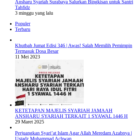
Ansharu Syariah Surabaya Salurkan Bingkisan untuk Santri
Tahfidz
3 minggu yang lalu
Populer
Terbaru
Khutbah Jumat Edisi 346 | Awas! Salah Memilih Pemimpin
Termasuk Dosa Besar
11 Mei 2023
KETETAPAN MAJELIS SYARIAH JAMAAH
ANSHARU SYARIAH TERKAIT 1 SYAWAL 1446 H
29 Maret 2025
Perjuangkan Syari’at Islam Agar Allah Meredam Azabnya |
Ustadz Muhammad Achwan