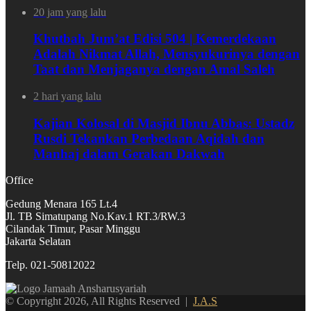
20 jam yang lalu
Khutbah Jum’at Edisi 504 | Kemerdekaan
Adalah Nikmat Allah, Mensyukurinya dengan
Taat dan Menjaganya dengan Amal Saleh
2 hari yang lalu
Kajian Kolosal di Masjid Ibnu Abbas: Ustadz
Rusdi Tekankan Perbedaan Aqidah dan
Manhaj dalam Gerakan Dakwah
Office
Gedung Menara 165 Lt.4
Jl. TB Simatupang No.Kav.1 RT.3/RW.3
Cilandak Timur, Pasar Minggu
Jakarta Selatan
Telp. 021-50812022
© Copyright 2026, All Rights Reserved |
J.A.S