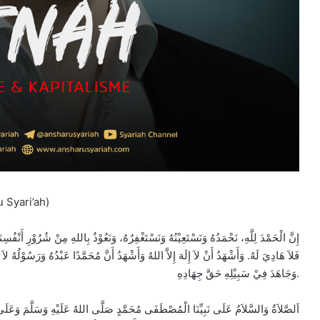
 Syari’ah)
إِنَّ الْحَمْدَ لِلَّهِ، نَحْمَدُهُ وَنَسْتَعِيْنُهُ وَنَسْتَغْفِرُهُ، وَنَعُوْذُ بِاللهِ مِنْ شُرُوْرِ أَنْفُ
فَلاَ هَادِيَ لَهُ. وَأَشْهَدُ أَنْ لاَ إِلَهَ إِلاَّ اللهُ وَأَشْهَدُ أَنَّ مُحَمَّدًا عَبْدُهُ وَرَسُوْلُهُ لاَ ن
وَجَاهَدَ فِيْ سَبِيْلِهِ حَقَّ جِهَادِهِ.
اَلصَّلاَةُ وَالسَّلاَمُ عَلَى نَبِيِّنَا الْمُصْطَفَى مُحَمَّدٍ صَلَّى اللهُ عَلَيْهِ وَسَلَّمَ وَعَلَى