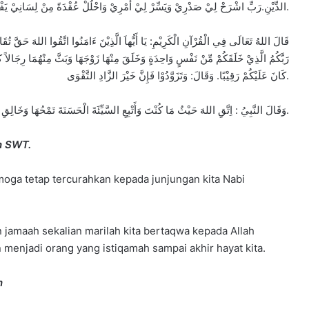
الدِّيْنِ.رَبِّ اشْرَحْ لِيْ صَدْرِيْ وَيَسِّرْ لِيْ أَمْرِيْ وَاحْلُلْ عُقْدَةً مِنْ لِسَانِيْ يَفْقَهُوْا قَوْلِيْ.
قَالَ اللهُ تَعَالَى فِي الْقُرْآنِ الْكَرِيْمِ: يَا أَيُّهاَ الَّذِيْنَ ءَامَنُوا اتَّقُوا اللهَ حَقَّ تُقَاتِهِ 
رَبَّكُمُ الَّذِيْ خَلَقَكُمْ مِّنْ نَفْسٍ وَاحِدَةٍ وَخَلَقَ مِنْهَا زَوْجَهَا وَبَثَّ مِنْهُمَا رِجَالاً كَث
كَانَ عَلَيْكُمْ رَقِيْبًا. وَقَالَ: وَتَزَوَّدُوْا فَإِنَّ خَيْرَ الزَّادِ التَّقْوَى.
وَقَالَ النَّبِيُ : اِتَّقِ اللهَ حَيْثُ مَا كُنْتَ وَأَتْبِعِ السَّيِّئَةَ الْحَسَنَةَ تَمْحُهَا وَخَالِقِ النَّاسَ بَخُلُقٍ حَسَنٍ. (رواه الترمذي، حديث حسن).
h SWT.
moga tetap tercurahkan kepada junjungan kita Nabi
 jamaah sekalian marilah kita bertaqwa kepada Allah
menjadi orang yang istiqamah sampai akhir hayat kita.
h