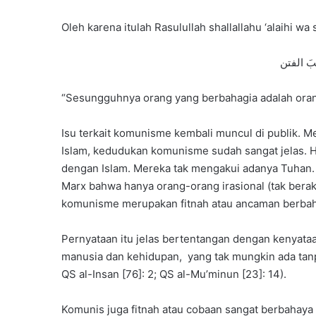
Oleh karena itulah Rasulullah shallallahu ‘alaihi w
بَ الفتن
“Sesungguhnya orang yang berbahagia adalah orang 
Isu terkait komunisme kembali muncul di publik. M
Islam, kedudukan komunisme sudah sangat jelas. 
dengan Islam. Mereka tak mengakui adanya Tuhan. I
Marx bahwa hanya orang-orang irasional (tak bera
komunisme merupakan fitnah atau ancaman berbaha
Pernyataan itu jelas bertentangan dengan kenyat
manusia dan kehidupan, yang tak mungkin ada tanpa
QS al-Insan [76]: 2; QS al-Mu’minun [23]: 14).
Komunis juga fitnah atau cobaan sangat berbahay