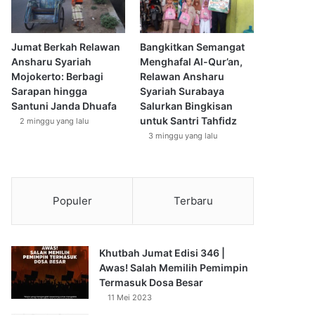
Jumat Berkah Relawan
Bangkitkan Semangat
Ansharu Syariah
Menghafal Al-Qur’an,
Mojokerto: Berbagi
Relawan Ansharu
Sarapan hingga
Syariah Surabaya
Santuni Janda Dhuafa
Salurkan Bingkisan
untuk Santri Tahfidz
2 minggu yang lalu
3 minggu yang lalu
Populer
Terbaru
Khutbah Jumat Edisi 346 |
Awas! Salah Memilih Pemimpin
Termasuk Dosa Besar
11 Mei 2023