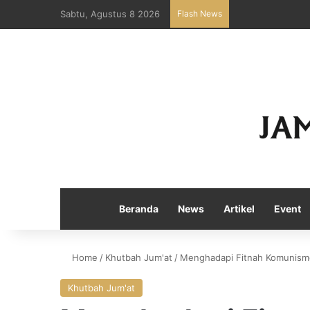
Sabtu, Agustus 8 2026
Flash News
Beranda
News
Artikel
Event
Home
/
Khutbah Jum'at
/
Menghadapi Fitnah Komunisme
Khutbah Jum'at