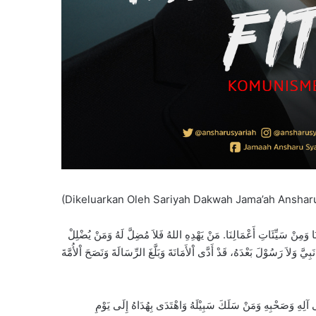
(Dikeluarkan Oleh Sariyah Dakwah Jama’ah Ansharu
سِنَا وَمِنْ سَيِّئَاتِ أَعْمَالِنَا. مَنْ يَهْدِهِ اللهُ فَلاَ مُضِلَّ لَهُ وَمَنْ يُضْلِلْ
َبِيَّ وَلاَ رَسُوْلَ بَعْدَهُ، قَدْ أَدَّى اْلأَمَانَةَ وَبَلَّغَ الرِّسَالَةَ وَنَصَحَ اْلأُمَّةَ
 آلِهِ وَصَحْبِهِ وَمَنْ سَلَكَ سَبِيْلَهُ وَاهْتَدَى بِهُدَاهُ إِلَى يَوْمِ