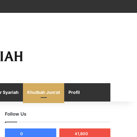
Facebook
X
YouTube
Instagram
Telegram
TikTok
WhatsApp
Log In
Random Article
Sidebar
r Syariah
Khutbah Jum’at
Profil
Follow Us
0
41,800