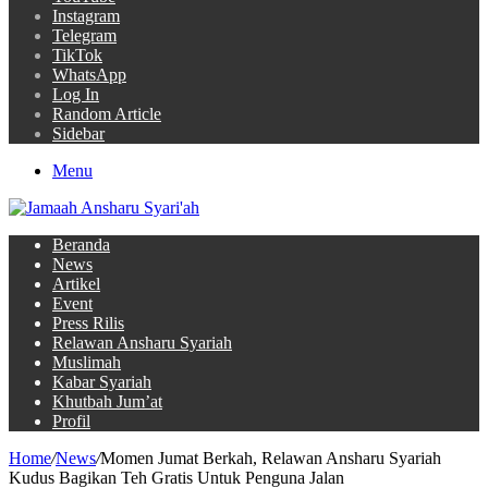
Instagram
Telegram
TikTok
WhatsApp
Log In
Random Article
Sidebar
Menu
Beranda
News
Artikel
Event
Press Rilis
Relawan Ansharu Syariah
Muslimah
Kabar Syariah
Khutbah Jum’at
Profil
Home
/
News
/
Momen Jumat Berkah, Relawan Ansharu Syariah
Kudus Bagikan Teh Gratis Untuk Penguna Jalan