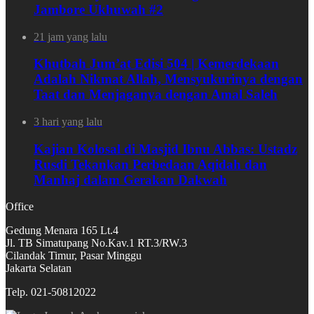
Jambore Ukhuwah #2
21 jam yang lalu
Khutbah Jum’at Edisi 504 | Kemerdekaan
Adalah Nikmat Allah, Mensyukurinya dengan
Taat dan Menjaganya dengan Amal Saleh
3 hari yang lalu
Kajian Kolosal di Masjid Ibnu Abbas: Ustadz
Rusdi Tekankan Perbedaan Aqidah dan
Manhaj dalam Gerakan Dakwah
Office
Gedung Menara 165 Lt.4
Jl. TB Simatupang No.Kav.1 RT.3/RW.3
Cilandak Timur, Pasar Minggu
Jakarta Selatan
Telp. 021-50812022