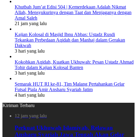
Khutbah Jum’at Edisi 504 | Kemerdekaan Adalah Nikmat
Allah, Mensyukurinya dengan Taat dan Menjaganya dengan
Amal Saleh
21 jam yang lalu
Kajian Kolosal di Masjid Ibnu Abbas: Ustadz Rusdi
Tekankan Perbedaan Aqidah dan Manhaj dalam Gerakan
Dakwah
3 hari yang lalu
Kokohkan Aqidah, Kuatkan Ukhuwah: Pesan Ustadz Ahmad
Tohir dalam Kajian Kolosal Banten
3 hari yang lalu
Semarak HUT RI ke-81, Tim Malang Pertahankan Gelar
Futsal Piala Amir Ansharu Syariah Jatim
4 hari yang lalu
Kiriman Terbaru
12 jam yang lalu
Perkuat Ukhuwah Islamiyah, Relawan
Ansharu Syariah Jawa Tengah Akan Gelar