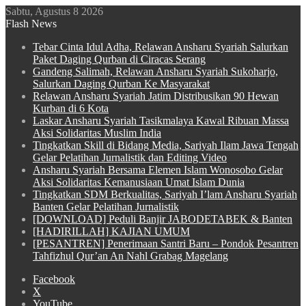
Sabtu, Agustus 8 2026
Flash News
Tebar Cinta Idul Adha, Relawan Ansharu Syariah Salurkan
Paket Daging Qurban di Ciracas Serang
Gandeng Salimah, Relawan Ansharu Syariah Sukoharjo,
Salurkan Daging Qurban Ke Masyarakat
Relawan Ansharu Syariah Jatim Distribusikan 90 Hewan
Kurban di 6 Kota
Laskar Ansharu Syariah Tasikmalaya Kawal Ribuan Massa
Aksi Solidaritas Muslim India
Tingkatkan Skill di Bidang Media, Sariyah Ilam Jawa Tengah
Gelar Pelatihan Jurnalistik dan Editing Video
Ansharu Syariah Bersama Elemen Islam Wonosobo Gelar
Aksi Solidaritas Kemanusiaan Umat Islam Dunia
Tingkatkan SDM Berkualitas, Sariyah I’lam Ansharu Syariah
Banten Gelar Pelatihan Jurnalistik
[DOWNLOAD] Peduli Banjir JABODETABEK & Banten
[HADIRILLAH] KAJIAN UMUM
[PESANTREN] Penerimaan Santri Baru – Pondok Pesantren
Tahfizhul Qur’an An Nahl Grabag Magelang
Facebook
X
YouTube