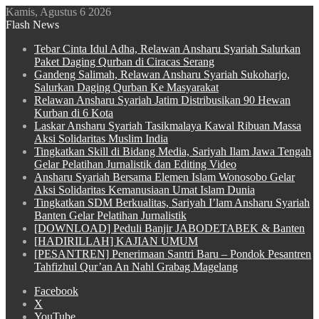
Kamis, Agustus 6 2026
Flash News
Tebar Cinta Idul Adha, Relawan Ansharu Syariah Salurkan
Paket Daging Qurban di Ciracas Serang
Gandeng Salimah, Relawan Ansharu Syariah Sukoharjo,
Salurkan Daging Qurban Ke Masyarakat
Relawan Ansharu Syariah Jatim Distribusikan 90 Hewan
Kurban di 6 Kota
Laskar Ansharu Syariah Tasikmalaya Kawal Ribuan Massa
Aksi Solidaritas Muslim India
Tingkatkan Skill di Bidang Media, Sariyah Ilam Jawa Tengah
Gelar Pelatihan Jurnalistik dan Editing Video
Ansharu Syariah Bersama Elemen Islam Wonosobo Gelar
Aksi Solidaritas Kemanusiaan Umat Islam Dunia
Tingkatkan SDM Berkualitas, Sariyah I’lam Ansharu Syariah
Banten Gelar Pelatihan Jurnalistik
[DOWNLOAD] Peduli Banjir JABODETABEK & Banten
[HADIRILLAH] KAJIAN UMUM
[PESANTREN] Penerimaan Santri Baru – Pondok Pesantren
Tahfizhul Qur’an An Nahl Grabag Magelang
Facebook
X
YouTube