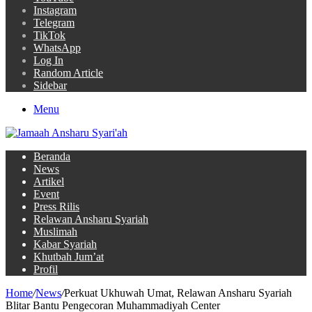
Instagram
Telegram
TikTok
WhatsApp
Log In
Random Article
Sidebar
Menu
Beranda
News
Artikel
Event
Press Rilis
Relawan Ansharu Syariah
Muslimah
Kabar Syariah
Khutbah Jum’at
Profil
Home
/
News
/
Perkuat Ukhuwah Umat, Relawan Ansharu Syariah
Blitar Bantu Pengecoran Muhammadiyah Center