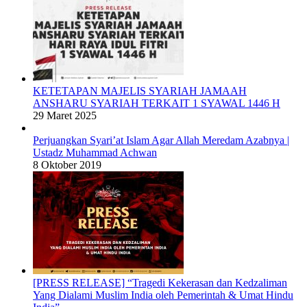
KETETAPAN MAJELIS SYARIAH JAMAAH
ANSHARU SYARIAH TERKAIT 1 SYAWAL 1446 H
29 Maret 2025
Perjuangkan Syari’at Islam Agar Allah Meredam Azabnya |
Ustadz Muhammad Achwan
8 Oktober 2019
[PRESS RELEASE] “Tragedi Kekerasan dan Kedzaliman
Yang Dialami Muslim India oleh Pemerintah & Umat Hindu