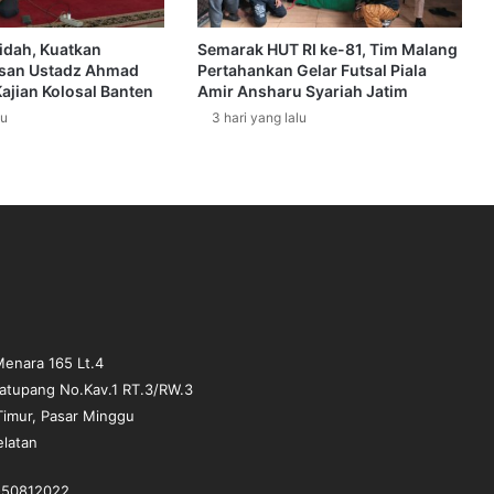
idah, Kuatkan
Semarak HUT RI ke-81, Tim Malang
san Ustadz Ahmad
Pertahankan Gelar Futsal Piala
ajian Kolosal Banten
Amir Ansharu Syariah Jatim
lu
3 hari yang lalu
enara 165 Lt.4
matupang No.Kav.1 RT.3/RW.3
Timur, Pasar Minggu
elatan
1-50812022