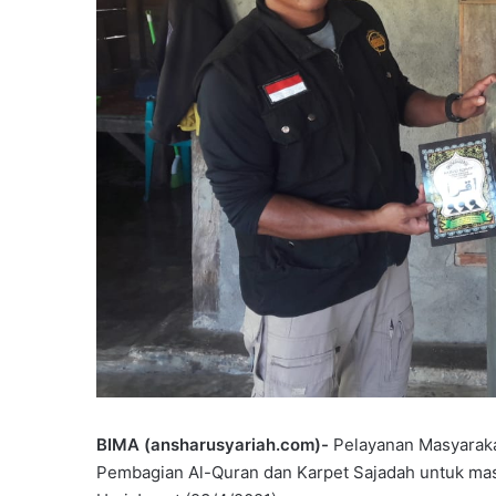
BIMA (ansharusyariah.com)-
Pelayanan Masyaraka
Pembagian Al-Quran dan Karpet Sajadah untuk mas