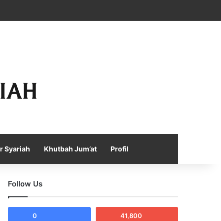
Facebook
X
YouTube
Instagram
Telegram
TikTok
WhatsApp
Log In
Random Article
Sidebar
r Syariah
Khutbah Jum’at
Profil
Follow Us
0
41,800