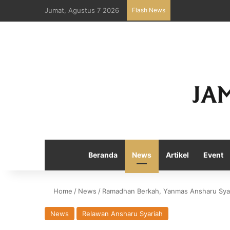
Jumat, Agustus 7 2026
Flash News
Beranda
News
Artikel
Event
Home
/
News
/
Ramadhan Berkah, Yanmas Ansharu Syar
News
Relawan Ansharu Syariah