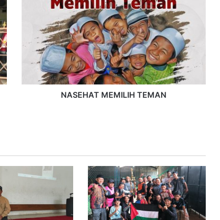
N
A
S
E
H
A
T
M
E
M
NASEHAT MEMILIH TEMAN
I
L
I
H
T
E
M
A
N