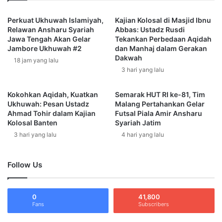
i
i
s
Perkuat Ukhuwah Islamiyah,
Kajian Kolosal di Masjid Ibnu
k
Relawan Ansharu Syariah
Abbas: Ustadz Rusdi
D
a
Jawa Tengah Akan Gelar
Tekankan Perbedaan Aqidah
a
p
Jambore Ukhuwah #2
dan Manhaj dalam Gerakan
l
i
Dakwah
18 jam yang lalu
a
B
3 hari yang lalu
m
e
M
r
e
i
Kokohkan Aqidah, Kuatkan
Semarak HUT RI ke-81, Tim
m
t
Ukhuwah: Pesan Ustadz
Malang Pertahankan Gelar
e
Ahmad Tohir dalam Kajian
Futsal Piala Amir Ansharu
a
Kolosal Banten
Syariah Jatim
r
H
a
O
3 hari yang lalu
4 hari yang lalu
n
A
g
X
Follow Us
i
|
I
U
s
s
l
0
41,800
t
Fans
Subscribers
a
a
m
d