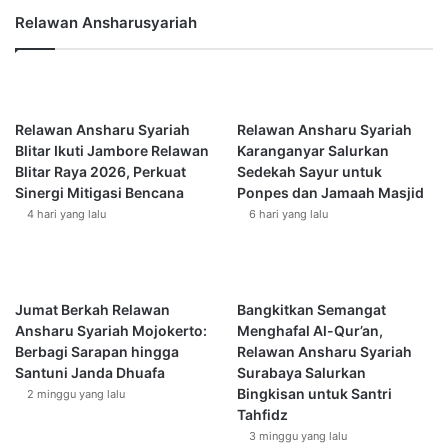
|
z
Relawan Ansharusyariah
U
I
s
s
t
m
a
a
d
i
Relawan Ansharu Syariah
Relawan Ansharu Syariah
z
l
Blitar Ikuti Jambore Relawan
Karanganyar Salurkan
F
A
Blitar Raya 2026, Perkuat
Sedekah Sayur untuk
u
b
Sinergi Mitigasi Bencana
Ponpes dan Jamaah Masjid
a
u
4 hari yang lalu
6 hari yang lalu
d
F
a
a
l
r
H
h
a
a
Jumat Berkah Relawan
Bangkitkan Semangat
z
n
Ansharu Syariah Mojokerto:
Menghafal Al-Qur’an,
i
Berbagi Sarapan hingga
Relawan Ansharu Syariah
m
Santuni Janda Dhuafa
Surabaya Salurkan
i
Bingkisan untuk Santri
2 minggu yang lalu
Tahfidz
3 minggu yang lalu