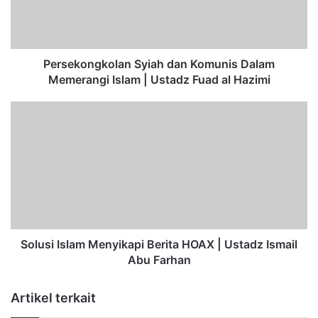
k
o
n
g
k
Persekongkolan Syiah dan Komunis Dalam
o
Memerangi Islam | Ustadz Fuad al Hazimi
l
a
S
n
o
S
l
y
u
i
s
a
i
h
I
d
s
a
l
n
a
Solusi Islam Menyikapi Berita HOAX | Ustadz Ismail
K
m
Abu Farhan
o
M
m
e
Artikel terkait
u
n
n
y