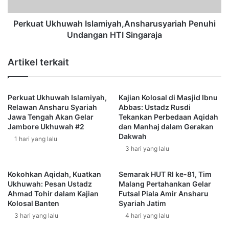
s
U
h
k
a
h
Perkuat Ukhuwah Islamiyah,Ansharusyariah Penuhi
r
u
Undangan HTI Singaraja
u
w
s
a
Artikel terkait
y
h
a
I
r
s
i
Perkuat Ukhuwah Islamiyah,
Kajian Kolosal di Masjid Ibnu
l
Relawan Ansharu Syariah
Abbas: Ustadz Rusdi
a
a
Jawa Tengah Akan Gelar
Tekankan Perbedaan Aqidah
h
m
Jambore Ukhuwah #2
dan Manhaj dalam Gerakan
S
i
Dakwah
1 hari yang lalu
a
y
3 hari yang lalu
m
a
p
h
a
,
Kokohkan Aqidah, Kuatkan
Semarak HUT RI ke-81, Tim
i
A
Ukhuwah: Pesan Ustadz
Malang Pertahankan Gelar
k
Ahmad Tohir dalam Kajian
Futsal Piala Amir Ansharu
n
Kolosal Banten
Syariah Jatim
a
s
n
h
3 hari yang lalu
4 hari yang lalu
H
a