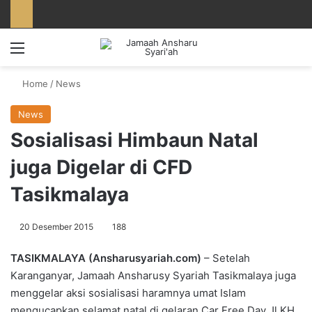
Menu
Home
/
News
News
Sosialisasi Himbaun Natal
juga Digelar di CFD
Tasikmalaya
20 Desember 2015
188
TASIKMALAYA (Ansharusyariah.com)
– Setelah
Karanganyar, Jamaah Ansharusy Syariah Tasikmalaya juga
menggelar aksi sosialisasi haramnya umat Islam
mengucapkan selamat natal di gelaran Car Free Day Jl KH