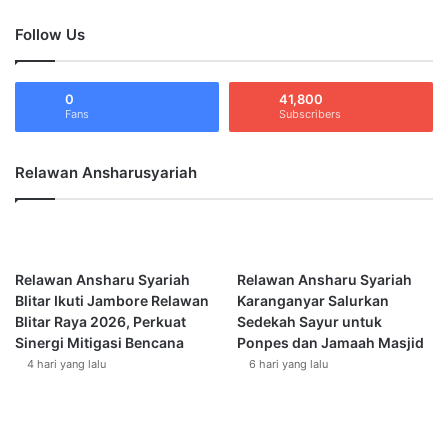
i
r
Follow Us
m
u
b
s
a
y
u
0
41,800
a
Fans
Subscribers
a
r
n
i
K
a
Relawan Ansharusyariah
e
h
p
P
a
e
d
n
a
u
Relawan Ansharu Syariah
Relawan Ansharu Syariah
M
h
Blitar Ikuti Jambore Relawan
Karanganyar Salurkan
a
i
Blitar Raya 2026, Perkuat
Sedekah Sayur untuk
l
U
Sinergi Mitigasi Bencana
Ponpes dan Jamaah Masjid
l
n
4 hari yang lalu
6 hari yang lalu
A
d
t
a
o
n
m
g