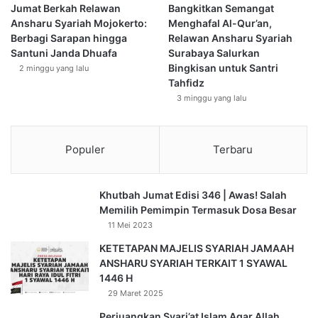
a
Jumat Berkah Relawan
Bangkitkan Semangat
n
Ansharu Syariah Mojokerto:
Menghafal Al-Qur’an,
H
Berbagi Sarapan hingga
Relawan Ansharu Syariah
T
Santuni Janda Dhuafa
Surabaya Salurkan
I
Bingkisan untuk Santri
2 minggu yang lalu
S
Tahfidz
i
3 minggu yang lalu
n
g
a
Populer
Terbaru
r
a
j
Khutbah Jumat Edisi 346 | Awas! Salah
a
Memilih Pemimpin Termasuk Dosa Besar
11 Mei 2023
KETETAPAN MAJELIS SYARIAH JAMAAH
ANSHARU SYARIAH TERKAIT 1 SYAWAL
1446 H
29 Maret 2025
Perjuangkan Syari’at Islam Agar Allah