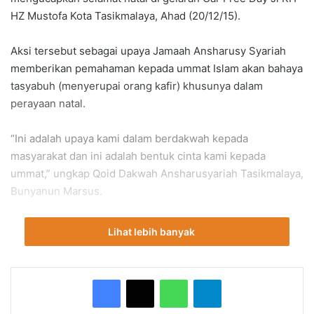
HZ Mustofa Kota Tasikmalaya, Ahad (20/12/15).
Aksi tersebut sebagai upaya Jamaah Ansharusy Syariah
memberikan pemahaman kepada ummat Islam akan bahaya
tasyabuh (menyerupai orang kafir) khusunya dalam
perayaan natal.
“Ini adalah upaya kami dalam berdakwah kepada
masyarakat dan ini adalah bentuk cinta kami kepada
ummat,” ungkap Qoid Dakwah Ansharusyariah Tasikmalaya,
Bunyanun Marsus.
Selain itu, Ansharusyariah juga menyampaikan himbauan
Lihat lebih banyak
kepada para pengusaha non-muslim
agar tidak mengintruksikan kepada karyawan Muslim untuk
mengenakan atribut natal.
WhatsApp
Telegram
Dalam aksi itu, sejumlah anggoata Ansharusyariah