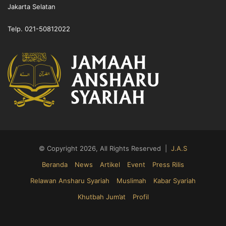
Jakarta Selatan
Telp. 021-50812022
© Copyright 2026, All Rights Reserved |
J.A.S
Beranda
News
Artikel
Event
Press Rilis
Relawan Ansharu Syariah
Muslimah
Kabar Syariah
Khutbah Jum’at
Profil
Facebook
X
YouTube
Instagram
Telegram
TikTok
WhatsA