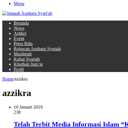
Menu
Beranda
News
Artikel
Event
Press Rilis
Relawan Ansharu Syariah
Muslimah
Kabar Syariah
Khutbah Jum’at
Profil
Home
/
azzikra
azzikra
10 Januari 2019
238
Telah Terbit Media Informasi Islam “K