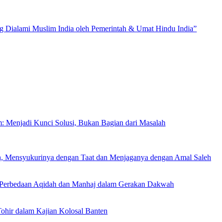
Dialami Muslim India oleh Pemerintah & Umat Hindu India”
m: Menjadi Kunci Solusi, Bukan Bagian dari Masalah
h, Mensyukurinya dengan Taat dan Menjaganya dengan Amal Saleh
an Perbedaan Aqidah dan Manhaj dalam Gerakan Dakwah
hir dalam Kajian Kolosal Banten