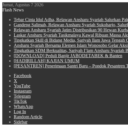
Jumat, Agustus 7 2026
Flash News
Tebar Cinta Idul Adha, Relawan Ansharu Syariah Salurkan Pa
Gandeng Salimah, Relawan Ansharu Syariah Sukoharjo, Salu
Relawan Ansharu Syariah Jatim Distribusikan 90 Hewan Kurba
Laskar Ansharu Syariah Tasikmalaya Kawal Ribuan Massa Aksi
Tingkatkan Skill di Bidang Media, Sariyah Ilam Jawa Tengah Ge
Ansharu Syariah Bersama Elemen Islam Wonosobo Gelar Aksi 
Tingkatkan SDM Berkualitas, Sariyah I’lam Ansharu Syariah Ba
[DOWNLOAD] Peduli Banjir JABODETABEK & Banten
[HADIRILLAH] KAJIAN UMUM
[PESANTREN] Penerimaan Santri Baru – Pondok Pesantren T
Facebook
X
YouTube
Instagram
Telegram
TikTok
WhatsApp
Log In
Random Article
Sidebar