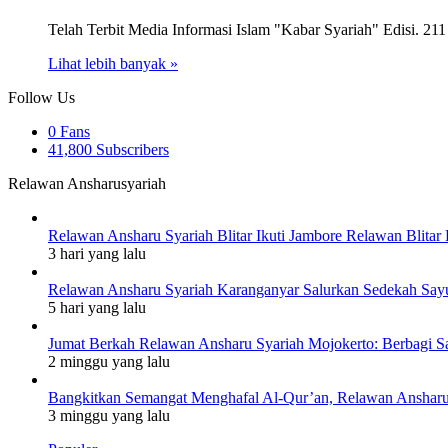
Telah Terbit Media Informasi Islam "Kabar Syariah" Edisi. 211
Lihat lebih banyak »
Follow Us
0
Fans
41,800
Subscribers
Relawan Ansharusyariah
Relawan Ansharu Syariah Blitar Ikuti Jambore Relawan Blitar 
3 hari yang lalu
Relawan Ansharu Syariah Karanganyar Salurkan Sedekah Say
5 hari yang lalu
Jumat Berkah Relawan Ansharu Syariah Mojokerto: Berbagi S
2 minggu yang lalu
Bangkitkan Semangat Menghafal Al-Qur’an, Relawan Ansharu S
3 minggu yang lalu