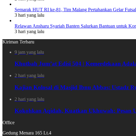
Semarak HUT RI ke-81, Tim Malang Pertahankan Gelar Futsal 
3 hari yang lalu
Relawan Ansharu Syariah Banten Salurkan Bantuan untuk Ko
3 hari yang lalu
Kiriman Terbaru
9 jam yang lalu
Khutbah Jum’at Edisi 504 | Kemerdekaan Adal
2 hari yang lalu
Kajian Kolosal di Masjid Ibnu Abbas: Ustadz
2 hari yang lalu
Kokohkan Aqidah, Kuatkan Ukhuwah: Pesan Us
Office
Gedung Menara 165 Lt.4