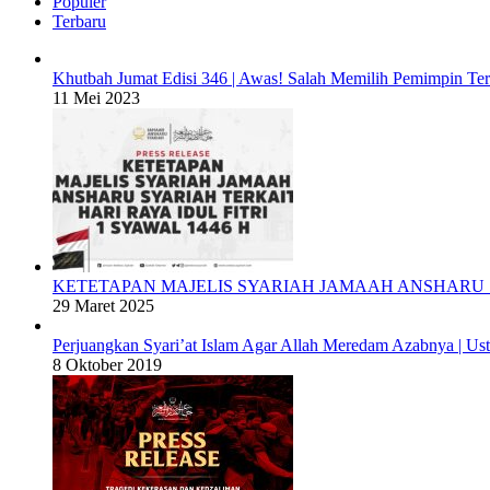
Populer
Terbaru
Khutbah Jumat Edisi 346 | Awas! Salah Memilih Pemimpin Te
11 Mei 2023
KETETAPAN MAJELIS SYARIAH JAMAAH ANSHARU S
29 Maret 2025
Perjuangkan Syari’at Islam Agar Allah Meredam Azabnya |
8 Oktober 2019