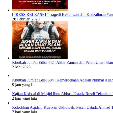
[PRESS RELEASE] “Tragedi Kekerasan dan Kedzaliman Yang 
28 Februari 2020
Khutbah Jum’at Edisi 442 | Akhir Zaman dan Peran Umat Isla
2 Mei 2025
Khutbah Jum’at Edisi 504 | Kemerdekaan Adalah Nikmat Alla
9 jam yang lalu
Kajian Kolosal di Masjid Ibnu Abbas: Ustadz Rusdi Tekank
2 hari yang lalu
Kokohkan Aqidah, Kuatkan Ukhuwah: Pesan Ustadz Ahmad To
2 hari yang lalu