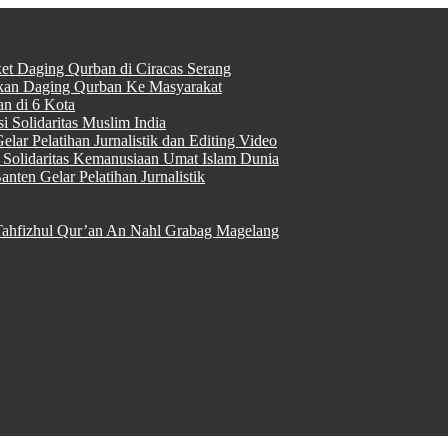
ket Daging Qurban di Ciracas Serang
rkan Daging Qurban Ke Masyarakat
n di 6 Kota
 Solidaritas Muslim India
lar Pelatihan Jurnalistik dan Editing Video
Solidaritas Kemanusiaan Umat Islam Dunia
nten Gelar Pelatihan Jurnalistik
ahfizhul Qur’an An Nahl Grabag Magelang