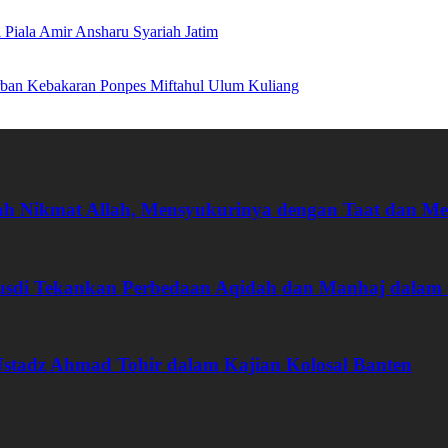
Piala Amir Ansharu Syariah Jatim
rban Kebakaran Ponpes Miftahul Ulum Kuliang
ah Nikmat Allah, Mensyukurinya dengan Taat dan M
 Rusdi Tekankan Perbedaan Aqidah dan Manhaj dala
tadz Ahmad Tohir dalam Kajian Kolosal Banten