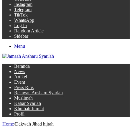
Instagram
Telegram
TikTok
WhatsApp
Log In
Random Article
Sidebar
Menu
Beranda
News
Artikel
Event
Press Rilis
Relawan Ansharu Syariah
Muslimah
Kabar Syariah
Khutbah Jum’at
Profil
Home
/
Dakwah Jihad hijrah