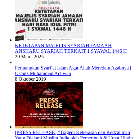
KETETAPAN MAJELIS SYARIAH JAMAAH
ANSHARU SYARIAH TERKAIT 1 SYAWAL 1446 H
29 Maret 2025
Perjuangkan Syari’at Islam Agar Allah Meredam Azabnya |
Ustadz Muhammad Achwan
8 Oktober 2019
[PRESS RELEASE] “Tragedi Kekerasan dan Kedzaliman
Yang Dialami Muslim India oleh Pemerintah & Umat Hindu