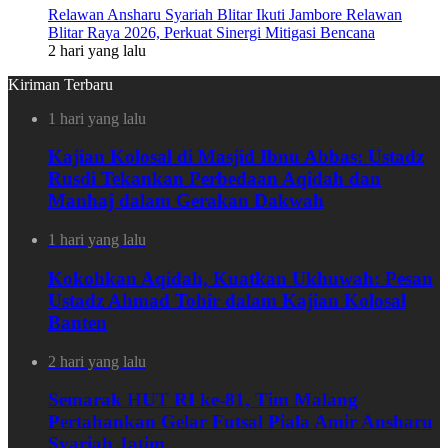
Relawan Ansharu Syariah Blitar Ikuti Jambore Relawan
Blitar Raya 2026, Perkuat Sinergi Mitigasi Bencana
2 hari yang lalu
Kiriman Terbaru
1 hari yang lalu
Kajian Kolosal di Masjid Ibnu Abbas: Ustadz
Rusdi Tekankan Perbedaan Aqidah dan
Manhaj dalam Gerakan Dakwah
1 hari yang lalu
Kokohkan Aqidah, Kuatkan Ukhuwah: Pesan
Ustadz Ahmad Tohir dalam Kajian Kolosal
Banten
2 hari yang lalu
Semarak HUT RI ke-81, Tim Malang
Pertahankan Gelar Futsal Piala Amir Ansharu
Syariah Jatim