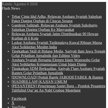
Kamis, Agustus 6 2026
Flash News
Tebar Cinta Idul Adha, Relawan Ansharu Syariah Salurkan
Paket Daging Qurban di Ciracas Serang
Gandeng Salimah, Relawan Ansharu Syariah Sukoharjo,
Salurkan Daging Qurban Ke Masyarakat
Relawan Ansharu Syariah Jatim Distribusikan 90 Hewan
Kurban di 6 Kota
Laskar Ansharu Syariah Tasikmalaya Kawal Ribuan Massa
Aksi Solidaritas Muslim India
Tingkatkan Skill di Bidang Media, Sariyah Ilam Jawa Tengah
Gelar Pelatihan Jurnalistik dan Editing Video
Ansharu Syariah Bersama Elemen Islam Wonosobo Gelar
Aksi Solidaritas Kemanusiaan Umat Islam Dunia
Tingkatkan SDM Berkualitas, Sariyah I’lam Ansharu Syariah
Banten Gelar Pelatihan Jurnalistik
[DOWNLOAD] Peduli Banjir JABODETABEK & Banten
[HADIRILLAH] KAJIAN UMUM
[PESANTREN] Penerimaan Santri Baru – Pondok Pesantren
Tahfizhul Qur’an An Nahl Grabag Magelang
Facebook
X
YouTube