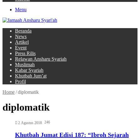
Menu
Beranda
News
Artikel
Event
Press Rilis
Relawan Ansharu Syariah
Muslimah
Kabar Syariah
Khutbah Jum’at
Profil
Home
/
diplomatik
diplomatik
246
2 Agustus 2018
Khutbah Jumat Edisi 187: “Ibroh Sejarah