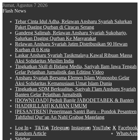
Jumat, Agustus 7 2026
Flash News
Tebar Cinta Idul Adha, Relawan Ansharu Syariah Salurkan
Paket Daging Qurban di Ciracas Serang
Gandeng Salimah, Relawan Ansharu Syariah Sukoharjo,
Salurkan Daging Qurban Ke Masyarakat
Relawan Ansharu Syariah Jatim Distribusikan 90 Hewan
Kurban di 6 Kota
Laskar Ansharu Syariah Tasikmalaya Kawal Ribuan Massa
Aksi Solidaritas Muslim India
Tingkatkan Skill di Bidang Media, Sariyah Ilam Jawa Tengah
Gelar Pelatihan Jurnalistik dan Editing Video
Ansharu Syariah Bersama Elemen Islam Wonosobo Gelar
Aksi Solidaritas Kemanusiaan Umat Islam Dunia
Tingkatkan SDM Berkualitas, Sariyah I’lam Ansharu Syariah
Banten Gelar Pelatihan Jurnalistik
[DOWNLOAD] Peduli Banjir JABODETABEK & Banten
[HADIRILLAH] KAJIAN UMUM
[PESANTREN] Penerimaan Santri Baru – Pondok Pesantren
Tahfizhul Qur’an An Nahl Grabag Magelang
Log In
TikTok
Telegram
Instagram
YouTube
X
Facebook
Random Article
WhatsApp
Sidebar