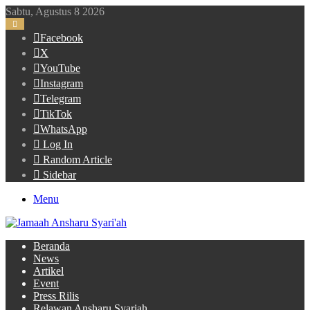
Sabtu, Agustus 8 2026
Facebook
X
YouTube
Instagram
Telegram
TikTok
WhatsApp
Log In
Random Article
Sidebar
Menu
Beranda
News
Artikel
Event
Press Rilis
Relawan Ansharu Syariah