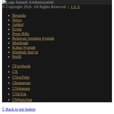
© Copyright 2026, All Rights Reserved |
J.A.S
Beranda
News
Artikel
Event
Press Rilis
Relawan Ansharu Syariah
Muslimah
Kabar Syariah
Khutbah Jum’at
Profil
Facebook
X
YouTube
Instagram
Telegram
TikTok
WhatsApp
Back to top button