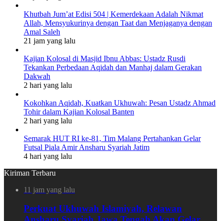
Khutbah Jum’at Edisi 504 | Kemerdekaan Adalah Nikmat
Allah, Mensyukurinya dengan Taat dan Menjaganya dengan
Amal Saleh
21 jam yang lalu
Kajian Kolosal di Masjid Ibnu Abbas: Ustadz Rusdi
Tekankan Perbedaan Aqidah dan Manhaj dalam Gerakan
Dakwah
2 hari yang lalu
Kokohkan Aqidah, Kuatkan Ukhuwah: Pesan Ustadz Ahmad
Tohir dalam Kajian Kolosal Banten
2 hari yang lalu
Semarak HUT RI ke-81, Tim Malang Pertahankan Gelar
Futsal Piala Amir Ansharu Syariah Jatim
4 hari yang lalu
Kiriman Terbaru
11 jam yang lalu
Perkuat Ukhuwah Islamiyah, Relawan
Ansharu Syariah Jawa Tengah Akan Gelar