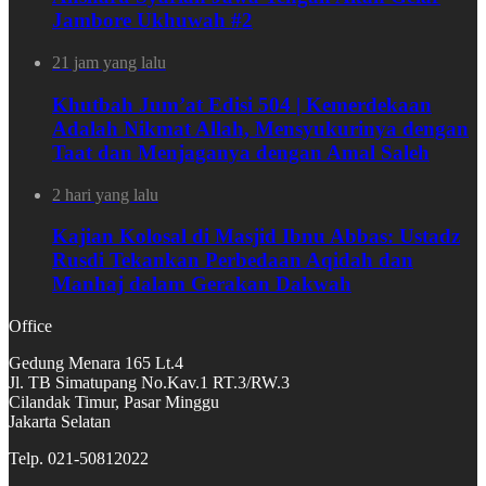
Jambore Ukhuwah #2
21 jam yang lalu
Khutbah Jum’at Edisi 504 | Kemerdekaan
Adalah Nikmat Allah, Mensyukurinya dengan
Taat dan Menjaganya dengan Amal Saleh
2 hari yang lalu
Kajian Kolosal di Masjid Ibnu Abbas: Ustadz
Rusdi Tekankan Perbedaan Aqidah dan
Manhaj dalam Gerakan Dakwah
Office
Gedung Menara 165 Lt.4
Jl. TB Simatupang No.Kav.1 RT.3/RW.3
Cilandak Timur, Pasar Minggu
Jakarta Selatan
Telp. 021-50812022