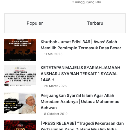
2 minggu yang lalu
Populer
Terbaru
Khutbah Jumat Edisi 346 | Awas! Salah
Memilih Pemimpin Termasuk Dosa Besar
11 Mei 2023
KETETAPAN MAJELIS SYARIAH JAMAAH
ANSHARU SYARIAH TERKAIT 1 SYAWAL
1446 H
29 Maret 2025
Perjuangkan Syari’at Islam Agar Allah
Meredam Azabnya | Ustadz Muhammad
Achwan
8 Oktober 2019
[PRESS RELEASE] “Tragedi Kekerasan dan
Kedzaliman Yang Dialami Muslim India