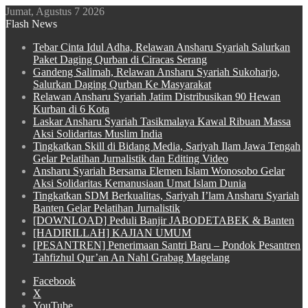
Jumat, Agustus 7 2026
Flash News
Tebar Cinta Idul Adha, Relawan Ansharu Syariah Salurkan
Paket Daging Qurban di Ciracas Serang
Gandeng Salimah, Relawan Ansharu Syariah Sukoharjo,
Salurkan Daging Qurban Ke Masyarakat
Relawan Ansharu Syariah Jatim Distribusikan 90 Hewan
Kurban di 6 Kota
Laskar Ansharu Syariah Tasikmalaya Kawal Ribuan Massa
Aksi Solidaritas Muslim India
Tingkatkan Skill di Bidang Media, Sariyah Ilam Jawa Tengah
Gelar Pelatihan Jurnalistik dan Editing Video
Ansharu Syariah Bersama Elemen Islam Wonosobo Gelar
Aksi Solidaritas Kemanusiaan Umat Islam Dunia
Tingkatkan SDM Berkualitas, Sariyah I’lam Ansharu Syariah
Banten Gelar Pelatihan Jurnalistik
[DOWNLOAD] Peduli Banjir JABODETABEK & Banten
[HADIRILLAH] KAJIAN UMUM
[PESANTREN] Penerimaan Santri Baru – Pondok Pesantren
Tahfizhul Qur’an An Nahl Grabag Magelang
Facebook
X
YouTube