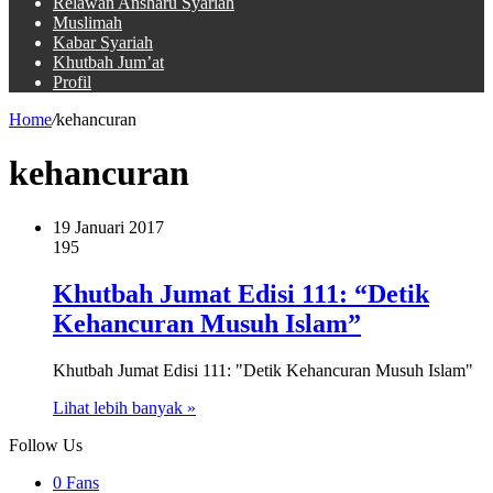
Relawan Ansharu Syariah
Muslimah
Kabar Syariah
Khutbah Jum’at
Profil
Home
/
kehancuran
kehancuran
19 Januari 2017
195
Khutbah Jumat Edisi 111: “Detik
Kehancuran Musuh Islam”
Khutbah Jumat Edisi 111: "Detik Kehancuran Musuh Islam"
Lihat lebih banyak »
Follow Us
0
Fans