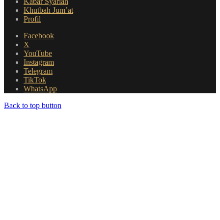
Kabar Syariah
Khutbah Jum’at
Profil
Facebook
X
YouTube
Instagram
Telegram
TikTok
WhatsApp
Back to top button