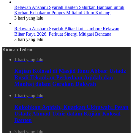
Relawan Ansharu Syariah Banten Salurkan Bantuan untuk
Korban Kebakaran Ponpes Miftahul Ulum Kuliang
3 hari yang lalu
Relawan Ansharu Syariah Blitar Ikuti Jambore Relawan
Blitar Raya 2026, Perkuat Sinergi Mitigasi Bencana
3 hari yang lalu
Kiriman Terbaru
1 hari yang lalu
Kajian Kolosal di Masjid Ibnu Abbas: Ustadz
Rusdi Tekankan Perbedaan Aqidah dan
Manhaj dalam Gerakan Dakwah
1 hari yang lalu
Kokohkan Aqidah, Kuatkan Ukhuwah: Pesan
Ustadz Ahmad Tohir dalam Kajian Kolosal
Banten
3 hari yang lalu