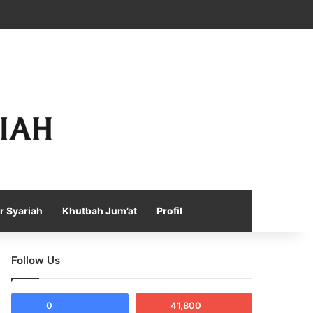
Facebook
X
YouTube
Instagram
Telegram
TikTok
WhatsApp
Log In
Random Article
Sidebar
r Syariah
Khutbah Jum’at
Profil
Follow Us
0
41,800