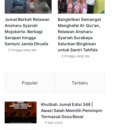
Jumat Berkah Relawan
Bangkitkan Semangat
Ansharu Syariah
Menghafal Al-Qur’an,
Mojokerto: Berbagi
Relawan Ansharu
Sarapan hingga
Syariah Surabaya
Santuni Janda Dhuafa
Salurkan Bingkisan
untuk Santri Tahfidz
2 minggu yang lalu
3 minggu yang lalu
Populer
Terbaru
Khutbah Jumat Edisi 346 |
Awas! Salah Memilih Pemimpin
Termasuk Dosa Besar
11 Mei 2023