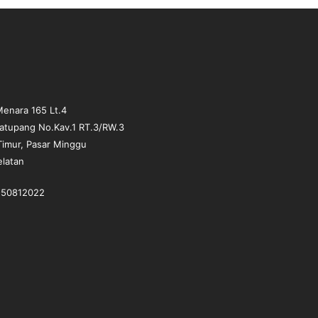
enara 165 Lt.4
matupang No.Kav.1 RT.3/RW.3
Timur, Pasar Minggu
elatan
1-50812022