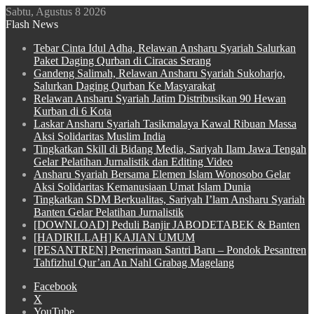
Sabtu, Agustus 8 2026
Flash News
Tebar Cinta Idul Adha, Relawan Ansharu Syariah Salurkan
Paket Daging Qurban di Ciracas Serang
Gandeng Salimah, Relawan Ansharu Syariah Sukoharjo,
Salurkan Daging Qurban Ke Masyarakat
Relawan Ansharu Syariah Jatim Distribusikan 90 Hewan
Kurban di 6 Kota
Laskar Ansharu Syariah Tasikmalaya Kawal Ribuan Massa
Aksi Solidaritas Muslim India
Tingkatkan Skill di Bidang Media, Sariyah Ilam Jawa Tengah
Gelar Pelatihan Jurnalistik dan Editing Video
Ansharu Syariah Bersama Elemen Islam Wonosobo Gelar
Aksi Solidaritas Kemanusiaan Umat Islam Dunia
Tingkatkan SDM Berkualitas, Sariyah I’lam Ansharu Syariah
Banten Gelar Pelatihan Jurnalistik
[DOWNLOAD] Peduli Banjir JABODETABEK & Banten
[HADIRILLAH] KAJIAN UMUM
[PESANTREN] Penerimaan Santri Baru – Pondok Pesantren
Tahfizhul Qur’an An Nahl Grabag Magelang
Facebook
X
YouTube