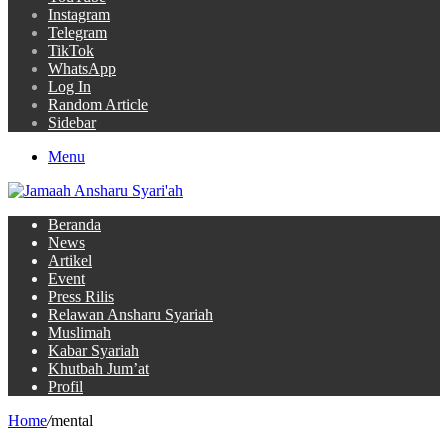
Instagram
Telegram
TikTok
WhatsApp
Log In
Random Article
Sidebar
Menu
Beranda
News
Artikel
Event
Press Rilis
Relawan Ansharu Syariah
Muslimah
Kabar Syariah
Khutbah Jum’at
Profil
Home
/
mental