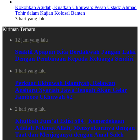
Kokohkan Aqidah, Kuatkan Ukhuwah: Pesan Ustadz Ahmad
Tohir dalam Kajian Kolosal Banten
3 hari yang lalu
Kiriman Terbaru
12 jam yang lalu
Seaktif Apapun Kita Berdakwah Jangan Lalai
Dengan Pembinaan Kepada Keluarga Sendiri
1 hari yang lalu
Perkuat Ukhuwah Islamiyah, Relawan
Ansharu Syariah Jawa Tengah Akan Gelar
Jambore Ukhuwah #2
2 hari yang lalu
Khutbah Jum’at Edisi 504 | Kemerdekaan
Adalah Nikmat Allah, Mensyukurinya dengan
Taat dan Menjaganya dengan Amal Saleh