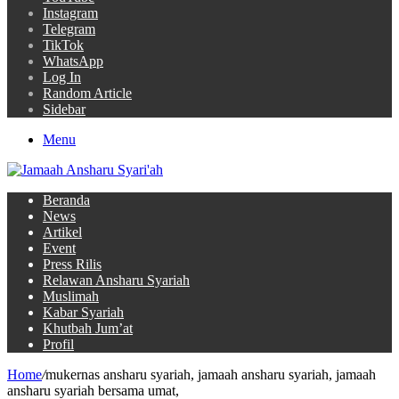
Instagram
Telegram
TikTok
WhatsApp
Log In
Random Article
Sidebar
Menu
Beranda
News
Artikel
Event
Press Rilis
Relawan Ansharu Syariah
Muslimah
Kabar Syariah
Khutbah Jum’at
Profil
Home
/
mukernas ansharu syariah, jamaah ansharu syariah, jamaah
ansharu syariah bersama umat,