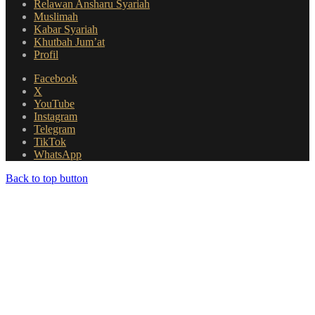
Relawan Ansharu Syariah
Muslimah
Kabar Syariah
Khutbah Jum’at
Profil
Facebook
X
YouTube
Instagram
Telegram
TikTok
WhatsApp
Back to top button