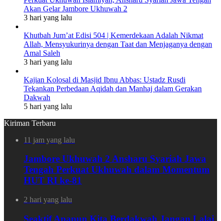
Akan Gelar Jambore Ukhuwah 2
3 hari yang lalu
Khutbah Jum’at Edisi 504 | Kemerdekaan Adalah Nikmat
Allah, Mensyukurinya dengan Taat dan Menjaganya dengan
Amal Saleh
3 hari yang lalu
Kajian Kolosal di Masjid Ibnu Abbas: Ustadz Rusdi
Tekankan Perbedaan Aqidah dan Manhaj dalam Gerakan
Dakwah
5 hari yang lalu
Kiriman Terbaru
11 jam yang lalu
Jambore Ukhuwah 2 Ansharu Syariah Jawa
Tengah Perkuat Ukhuwah dalam Momentum
HUT RI ke-81
2 hari yang lalu
Seaktif Apapun Kita Berdakwah Jangan Lalai