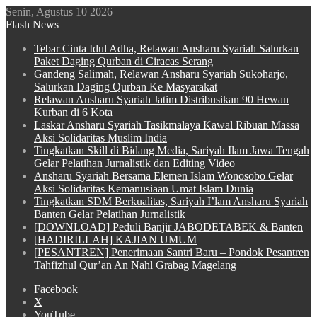
Senin, Agustus 10 2026
Flash News
Tebar Cinta Idul Adha, Relawan Ansharu Syariah Salurkan
Paket Daging Qurban di Ciracas Serang
Gandeng Salimah, Relawan Ansharu Syariah Sukoharjo,
Salurkan Daging Qurban Ke Masyarakat
Relawan Ansharu Syariah Jatim Distribusikan 90 Hewan
Kurban di 6 Kota
Laskar Ansharu Syariah Tasikmalaya Kawal Ribuan Massa
Aksi Solidaritas Muslim India
Tingkatkan Skill di Bidang Media, Sariyah Ilam Jawa Tengah
Gelar Pelatihan Jurnalistik dan Editing Video
Ansharu Syariah Bersama Elemen Islam Wonosobo Gelar
Aksi Solidaritas Kemanusiaan Umat Islam Dunia
Tingkatkan SDM Berkualitas, Sariyah I’lam Ansharu Syariah
Banten Gelar Pelatihan Jurnalistik
[DOWNLOAD] Peduli Banjir JABODETABEK & Banten
[HADIRILLAH] KAJIAN UMUM
[PESANTREN] Penerimaan Santri Baru – Pondok Pesantren
Tahfizhul Qur’an An Nahl Grabag Magelang
Facebook
X
YouTube