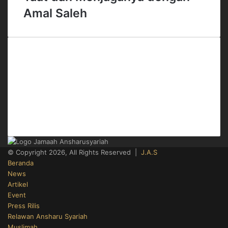
Amal Saleh
Office
Gedung Menara 165 Lt.4
Jl. TB Simatupang No.Kav.1 RT.3/RW.3
Cilandak Timur, Pasar Minggu
Jakarta Selatan
Telp. 021-50812022
© Copyright 2026, All Rights Reserved |
J.A.S
Beranda
News
Artikel
Event
Press Rilis
Relawan Ansharu Syariah
Muslimah