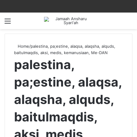
Menu
Home
/
palestina, pa;estine, alaqsa, alaqsha, alquds,
baitulmaqdis, aksi, medis, kemanusiaan, Me-DAN
palestina,
pa;estine, alaqsa,
alaqsha, alquds,
baitulmaqdis,
aksi, medis,