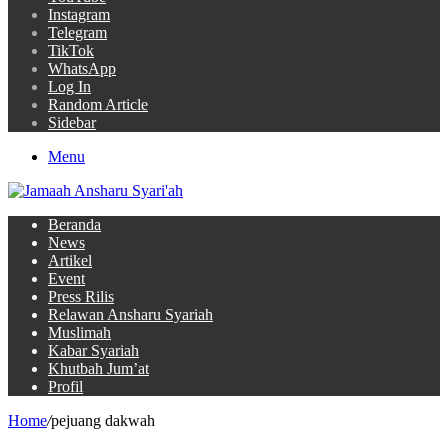
Instagram
Telegram
TikTok
WhatsApp
Log In
Random Article
Sidebar
Menu
Beranda
News
Artikel
Event
Press Rilis
Relawan Ansharu Syariah
Muslimah
Kabar Syariah
Khutbah Jum’at
Profil
Home
/
pejuang dakwah