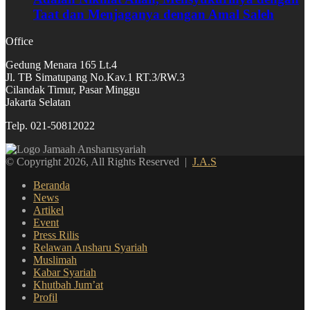
Taat dan Menjaganya dengan Amal Saleh
Office
Gedung Menara 165 Lt.4
Jl. TB Simatupang No.Kav.1 RT.3/RW.3
Cilandak Timur, Pasar Minggu
Jakarta Selatan
Telp. 021-50812022
© Copyright 2026, All Rights Reserved |
J.A.S
Beranda
News
Artikel
Event
Press Rilis
Relawan Ansharu Syariah
Muslimah
Kabar Syariah
Khutbah Jum’at
Profil