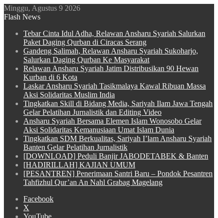
Minggu, Agustus 9 2026
Flash News
Tebar Cinta Idul Adha, Relawan Ansharu Syariah Salurkan
Paket Daging Qurban di Ciracas Serang
Gandeng Salimah, Relawan Ansharu Syariah Sukoharjo,
Salurkan Daging Qurban Ke Masyarakat
Relawan Ansharu Syariah Jatim Distribusikan 90 Hewan
Kurban di 6 Kota
Laskar Ansharu Syariah Tasikmalaya Kawal Ribuan Massa
Aksi Solidaritas Muslim India
Tingkatkan Skill di Bidang Media, Sariyah Ilam Jawa Tengah
Gelar Pelatihan Jurnalistik dan Editing Video
Ansharu Syariah Bersama Elemen Islam Wonosobo Gelar
Aksi Solidaritas Kemanusiaan Umat Islam Dunia
Tingkatkan SDM Berkualitas, Sariyah I’lam Ansharu Syariah
Banten Gelar Pelatihan Jurnalistik
[DOWNLOAD] Peduli Banjir JABODETABEK & Banten
[HADIRILLAH] KAJIAN UMUM
[PESANTREN] Penerimaan Santri Baru – Pondok Pesantren
Tahfizhul Qur’an An Nahl Grabag Magelang
Facebook
X
YouTube