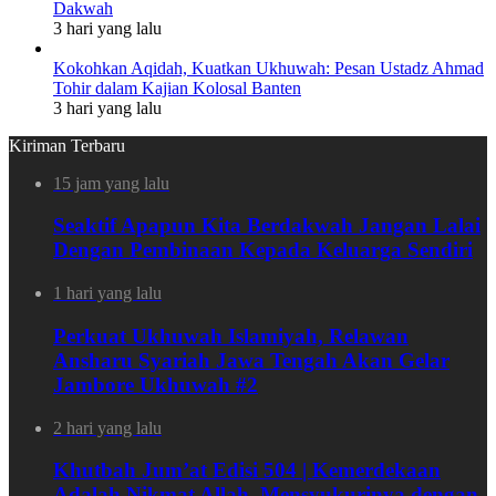
Dakwah
3 hari yang lalu
Kokohkan Aqidah, Kuatkan Ukhuwah: Pesan Ustadz Ahmad
Tohir dalam Kajian Kolosal Banten
3 hari yang lalu
Kiriman Terbaru
15 jam yang lalu
Seaktif Apapun Kita Berdakwah Jangan Lalai
Dengan Pembinaan Kepada Keluarga Sendiri
1 hari yang lalu
Perkuat Ukhuwah Islamiyah, Relawan
Ansharu Syariah Jawa Tengah Akan Gelar
Jambore Ukhuwah #2
2 hari yang lalu
Khutbah Jum’at Edisi 504 | Kemerdekaan
Adalah Nikmat Allah, Mensyukurinya dengan