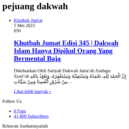
pejuang dakwah
Khutbah Jum'at
5 Mei 2023
650
Khutbah Jumat Edisi 345 | Dakwah
Islam Hanya Dipikul Orang Yang
Bermental Baja
Dikeluarkan Oleh Sariyah Dakwah Jama’ah Ansharu
Syari’ah إِنَّ الْحَمْدَ لِلَّهِ، نَحْمَدُهُ وَنَسْتَعِيْنُهُ وَنَسْتَغْفِرُهُ، وَنَعُوْذُ بِاللهِ
مِنْ شُرُوْرِ أَنْفُسِنَا وَمِنْ سَيِّئَاتِ…
Lihat lebih banyak »
Follow Us
0
Fans
41,800
Subscribers
Relawan Ansharusyariah