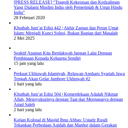
[PRESS RELEASE] “Tragedi Kekerasan dan Kedzaliman
Yang Dialami Muslim India oleh Pemerintah & Umat Hindu
India”
28 Februari 2020
Khutbah Jum’at Edisi 442 | Akhir Zaman dan Peran Umat
Islam: Menjadi Kunci Solusi, Bukan Bagian dari Masalah
2 Mei 2025
Seaktif Apapun Kita Berdakwah Jangan Lalai Dengan
Pembinaan Kepada Keluarga Sendiri
15 jam yang lalu
Perkuat Ukhuwah Islamiyah, Relawan Ansharu Syariah Jawa
Tengah Akan Gelar Jambore Ukhuwah #2
1 hari yang lalu
Khutbah Jum’at Edisi 504 | Kemerdekaan Adalah Nikmat
Allah, Mensyukurinya dengan Taat dan Menjaganya dengan
Amal Saleh
2 hari yang lalu
Kajian Kolosal di Masjid Ibnu Abbas: Ustadz Rusdi
Tekankan Perbedaan Aqidah dan Manhaj dalam Gerakan