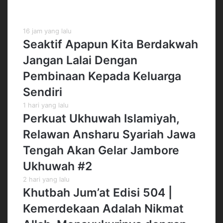
Kiriman Terbaru
16 jam yang lalu
Seaktif Apapun Kita Berdakwah
Jangan Lalai Dengan
Pembinaan Kepada Keluarga
Sendiri
1 hari yang lalu
Perkuat Ukhuwah Islamiyah,
Relawan Ansharu Syariah Jawa
Tengah Akan Gelar Jambore
Ukhuwah #2
2 hari yang lalu
Khutbah Jum’at Edisi 504 |
Kemerdekaan Adalah Nikmat