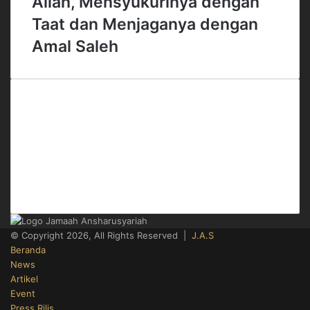
Allah, Mensyukurinya dengan
Taat dan Menjaganya dengan
Amal Saleh
Office
Gedung Menara 165 Lt.4
Jl. TB Simatupang No.Kav.1 RT.3/RW.3
Cilandak Timur, Pasar Minggu
Jakarta Selatan
Telp. 021-50812022
© Copyright 2026, All Rights Reserved |
J.A.S
Beranda
News
Artikel
Event
Press Rilis