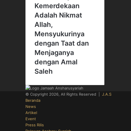
Kemerdekaan
Adalah Nikmat
Allah,
Mensyukurinya
dengan Taat dan
Menjaganya
dengan Amal
Saleh
© Copyright 2026, All Rights Reserved |
J.A.S
Beranda
News
Artikel
Event
Press Rilis
Relawan Ansharu Syariah