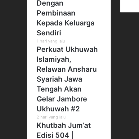
Dengan
Pembinaan
Kepada Keluarga
Sendiri
1 hari yang lalu
Perkuat Ukhuwah
Islamiyah,
Relawan Ansharu
Syariah Jawa
Tengah Akan
Gelar Jambore
Ukhuwah #2
2 hari yang lalu
Khutbah Jum’at
Edisi 504 |