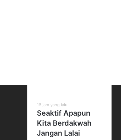
Kiriman Terbaru
Off
16 jam yang lalu
Gedu
Seaktif Apapun
Jl. 
RT.3
Kita Berdakwah
Cila
Jangan Lalai
Jaka
Telp