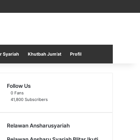
Facebook
X
YouTube
Instagram
Telegram
TikTok
WhatsApp
Log In
Random Article
Sidebar
r Syariah
Khutbah Jum’at
Profil
Follow Us
0
Fans
41,800
Subscribers
Relawan Ansharusyariah
Relawan Ansharu Syariah Blitar Ikuti