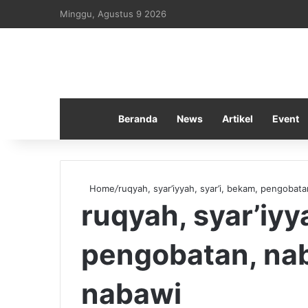
Minggu, Agustus 9 2026
Beranda
News
Artikel
Event
Home
/
ruqyah, syar’iyyah, syar’i, bekam, pengobata
ruqyah, syar’iyy
pengobatan, nabi
nabawi