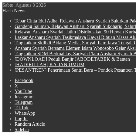
Sabtu, Agustus 8 2026
Flash News
Tebar Cinta Idul Adha, Relawan Ansharu Syariah Salurkan Pa
Gandeng Salimah, Relawan Ansharu Syariah Sukoharjo, Salu
Relawan Ansharu Syariah Jatim Distribusikan 90 Hewan Kurba
Laskar Ansharu Syariah Tasikmalaya Kawal Ribuan Massa Aksi
Tingkatkan Skill di Bidang Media, Sariyah Ilam Jawa Tengah Ge
Ansharu Syariah Bersama Elemen Islam Wonosobo Gelar Aksi 
Tingkatkan SDM Berkualitas, Sariyah I’lam Ansharu Syariah Ba
[DOWNLOAD] Peduli Banjir JABODETABEK & Banten
[HADIRILLAH] KAJIAN UMUM
[PESANTREN] Penerimaan Santri Baru – Pondok Pesantren T
Facebook
X
YouTube
Instagram
Telegram
TikTok
WhatsApp
Log In
Random Article
Sidebar