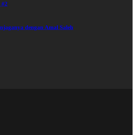
 #2
enjaganya dengan Amal Saleh