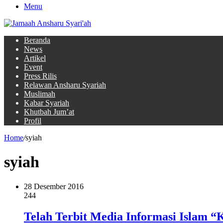
Menu
Beranda
News
Artikel
Event
Press Rilis
Relawan Ansharu Syariah
Muslimah
Kabar Syariah
Khutbah Jum’at
Profil
Home
/
syiah
syiah
28 Desember 2016
244
Telah Terbit Media Informasi Islam “K