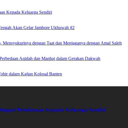
an Kepada Keluarga Sendiri
 Tengah Akan Gelar Jambore Ukhuwah #2
h, Mensyukurinya dengan Taat dan Menjaganya dengan Amal Saleh
an Perbedaan Aqidah dan Manhaj dalam Gerakan Dakwah
hir dalam Kajian Kolosal Banten
Dengan Pembinaan Kepada Keluarga Sendiri