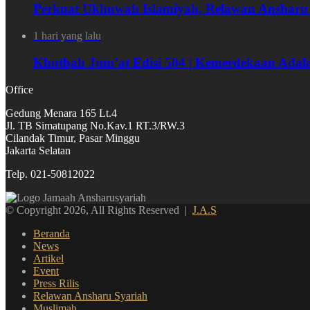
Perkuat Ukhuwah Islamiyah, Relawan Ansharu
1 hari yang lalu
Khutbah Jum’at Edisi 504 | Kemerdekaan Adal
Office
Gedung Menara 165 Lt.4
Jl. TB Simatupang No.Kav.1 RT.3/RW.3
Cilandak Timur, Pasar Minggu
Jakarta Selatan
Telp. 021-50812022
© Copyright 2026, All Rights Reserved |
J.A.S
Beranda
News
Artikel
Event
Press Rilis
Relawan Ansharu Syariah
Muslimah