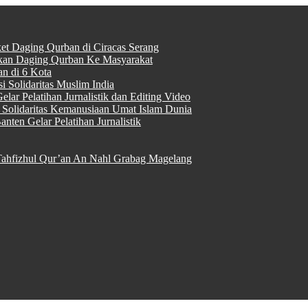
ket Daging Qurban di Ciracas Serang
rkan Daging Qurban Ke Masyarakat
n di 6 Kota
 Solidaritas Muslim India
lar Pelatihan Jurnalistik dan Editing Video
Solidaritas Kemanusiaan Umat Islam Dunia
nten Gelar Pelatihan Jurnalistik
ahfizhul Qur’an An Nahl Grabag Magelang