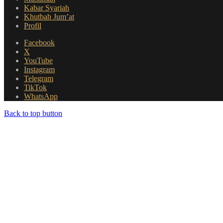
Kabar Syariah
Khutbah Jum’at
Profil
Facebook
X
YouTube
Instagram
Telegram
TikTok
WhatsApp
Back to top button