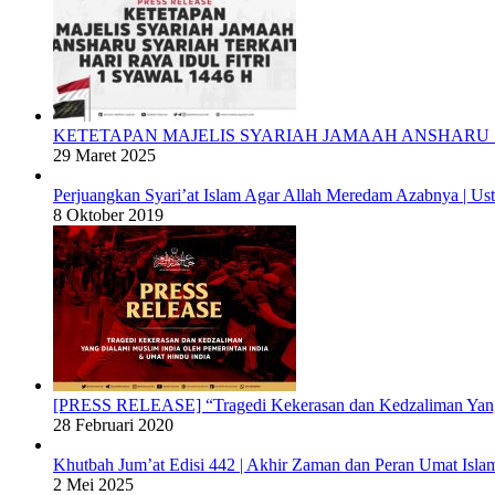
KETETAPAN MAJELIS SYARIAH JAMAAH ANSHARU S
29 Maret 2025
Perjuangkan Syari’at Islam Agar Allah Meredam Azabnya |
8 Oktober 2019
[PRESS RELEASE] “Tragedi Kekerasan dan Kedzaliman Yang 
28 Februari 2020
Khutbah Jum’at Edisi 442 | Akhir Zaman dan Peran Umat Isla
2 Mei 2025