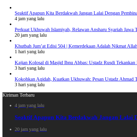
Seaktif Apapun Kita Berdakwah Jangan Lalai Dengan Pembina
4 jam yang lalu
Perkuat Ukhuwah Islamiyah, Relawan Ansharu Syariah Jawa
20 jam yang lalu
Khutbah Jum’at Edisi 504 | Kemerdekaan Adalah Nikmat Alla
1 hari yang lalu
Kajian Kolosal di Masjid Ibnu Abbas: Ustadz Rusdi Tekank
3 hari yang lalu
Kokohkan Aqidah, Kuatkan Ukhuwah: Pesan Ustadz Ahmad To
3 hari yang lalu
Kiriman Terbaru
4 jam yang lalu
Seaktif Apapun Kita Berdakwah Jangan Lalai 
20 jam yang lalu