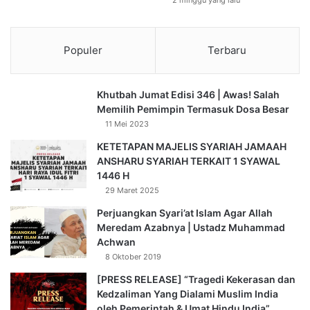
Populer
Terbaru
Khutbah Jumat Edisi 346 | Awas! Salah
Memilih Pemimpin Termasuk Dosa Besar
11 Mei 2023
KETETAPAN MAJELIS SYARIAH JAMAAH
ANSHARU SYARIAH TERKAIT 1 SYAWAL
1446 H
29 Maret 2025
Perjuangkan Syari’at Islam Agar Allah
Meredam Azabnya | Ustadz Muhammad
Achwan
8 Oktober 2019
[PRESS RELEASE] “Tragedi Kekerasan dan
Kedzaliman Yang Dialami Muslim India
oleh Pemerintah & Umat Hindu India”