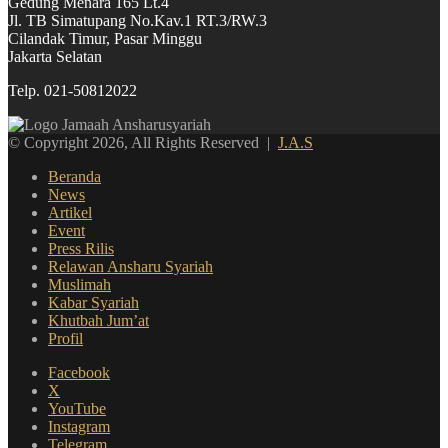
Gedung Menara 165 Lt.4
Jl. TB Simatupang No.Kav.1 RT.3/RW.3
Cilandak Timur, Pasar Minggu
Jakarta Selatan
Telp. 021-50812022
© Copyright 2026, All Rights Reserved |
J.A.S
Beranda
News
Artikel
Event
Press Rilis
Relawan Ansharu Syariah
Muslimah
Kabar Syariah
Khutbah Jum’at
Profil
Facebook
X
YouTube
Instagram
Telegram