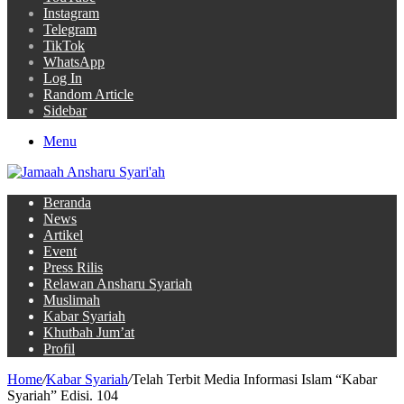
Instagram
Telegram
TikTok
WhatsApp
Log In
Random Article
Sidebar
Menu
Beranda
News
Artikel
Event
Press Rilis
Relawan Ansharu Syariah
Muslimah
Kabar Syariah
Khutbah Jum’at
Profil
Home
/
Kabar Syariah
/
Telah Terbit Media Informasi Islam “Kabar
Syariah” Edisi. 104