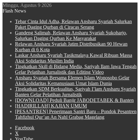
Minggu, Agustus 9 2026
Flash News
Tebar Cinta Idul Adha, Relawan Ansharu Syariah Salurkan
Paket Daging Qurban di Ciracas Serang
Gandeng Salimah, Relawan Ansharu Syariah Sukoharjo,
Salurkan Daging Qurban Ke Masyarakat
Relawan Ansharu Syariah Jatim Distribusikan 90 Hewan
Kurban di 6 Kota
Laskar Ansharu Syariah Tasikmalaya Kawal Ribuan Massa
Aksi Solidaritas Muslim India
Tingkatkan Skill di Bidang Media, Sariyah Ilam Jawa Tengah
Gelar Pelatihan Jurnalistik dan Editing Video
Ansharu Syariah Bersama Elemen Islam Wonosobo Gelar
Aksi Solidaritas Kemanusiaan Umat Islam Dunia
Tingkatkan SDM Berkualitas, Sariyah I’lam Ansharu Syariah
Banten Gelar Pelatihan Jurnalistik
[DOWNLOAD] Peduli Banjir JABODETABEK & Banten
[HADIRILLAH] KAJIAN UMUM
[PESANTREN] Penerimaan Santri Baru – Pondok Pesantren
Tahfizhul Qur’an An Nahl Grabag Magelang
Facebook
X
YouTube