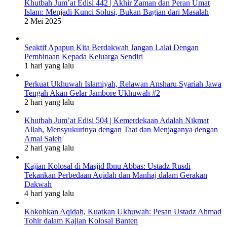
Khutbah Jum’at Edisi 442 | Akhir Zaman dan Peran Umat
Islam: Menjadi Kunci Solusi, Bukan Bagian dari Masalah
2 Mei 2025
Seaktif Apapun Kita Berdakwah Jangan Lalai Dengan
Pembinaan Kepada Keluarga Sendiri
1 hari yang lalu
Perkuat Ukhuwah Islamiyah, Relawan Ansharu Syariah Jawa
Tengah Akan Gelar Jambore Ukhuwah #2
2 hari yang lalu
Khutbah Jum’at Edisi 504 | Kemerdekaan Adalah Nikmat
Allah, Mensyukurinya dengan Taat dan Menjaganya dengan
Amal Saleh
2 hari yang lalu
Kajian Kolosal di Masjid Ibnu Abbas: Ustadz Rusdi
Tekankan Perbedaan Aqidah dan Manhaj dalam Gerakan
Dakwah
4 hari yang lalu
Kokohkan Aqidah, Kuatkan Ukhuwah: Pesan Ustadz Ahmad
Tohir dalam Kajian Kolosal Banten