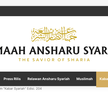
Press Rilis
Relawan Ansharu Syariah
Muslimah
Kaba
am “Kabar Syariah” Edisi. 204