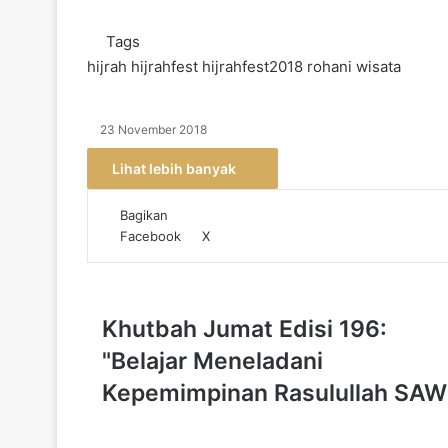
Tags
hijrah
hijrahfest
hijrahfest2018
rohani
wisata
23 November 2018
Lihat lebih banyak
Bagikan
Facebook
X
W
T
h
e
a
l
t
e
s
g
K
Khutbah Jumat Edisi 196:
A
r
h
"Belajar Meneladani
p
a
u
p
m
t
Kepemimpinan Rasulullah SAW
b
a