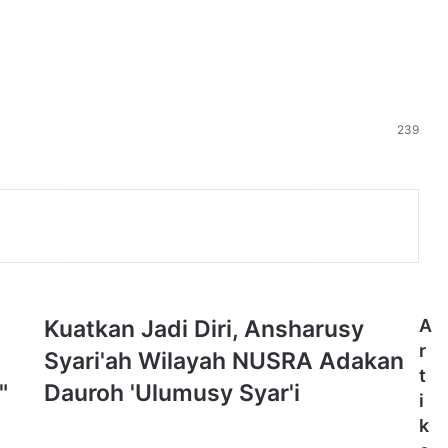
239
K
Kuatkan Jadi Diri, Ansharusy
A
u
r
Syari'ah Wilayah NUSRA Adakan
a
t
t
"
Dauroh 'Ulumusy Syar'i
i
k
k
a