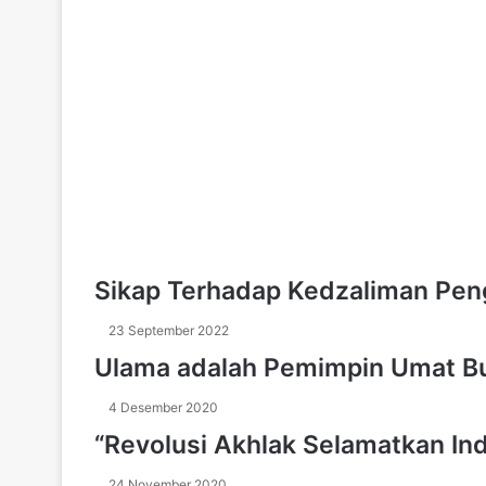
h
J
u
m
a
t
E
d
i
s
i
1
9
Sikap Terhadap Kedzaliman Pe
6
:
23 September 2022
"
Ulama adalah Pemimpin Umat B
B
e
4 Desember 2020
l
a
“Revolusi Akhlak Selamatkan In
j
a
24 November 2020