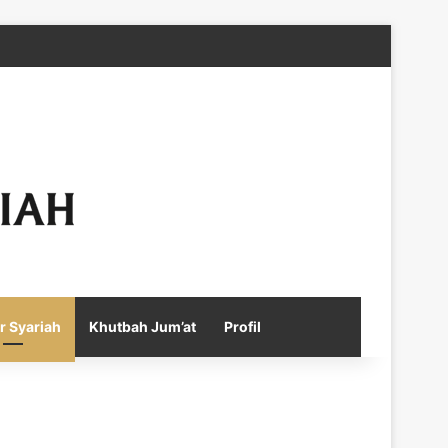
Facebook
X
YouTube
Instagram
Telegram
TikTok
WhatsApp
Log In
Random Article
Sidebar
r Syariah
Khutbah Jum’at
Profil