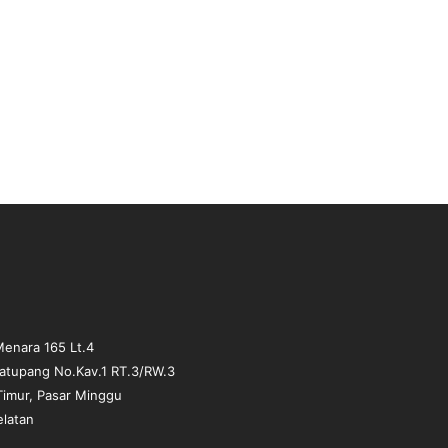
enara 165 Lt.4
matupang No.Kav.1 RT.3/RW.3
Timur, Pasar Minggu
elatan