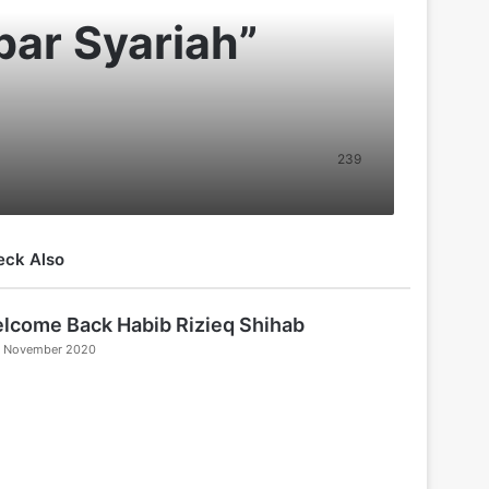
bar Syariah”
239
eck Also
lcome Back Habib Rizieq Shihab
3 November 2020