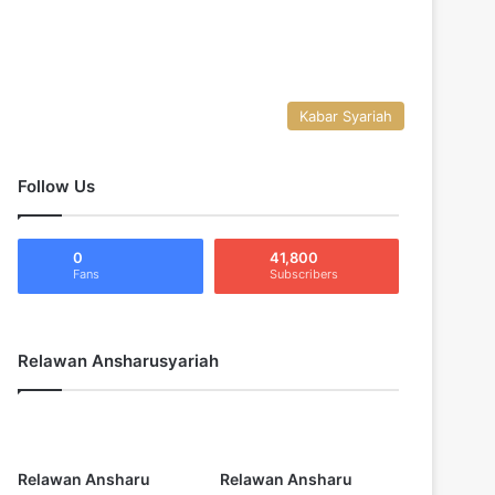
Kabar Syariah
Follow Us
0
41,800
Fans
Subscribers
Relawan Ansharusyariah
Relawan Ansharu
Relawan Ansharu