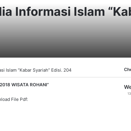
ia Informasi Islam “Ka
Ch
si Islam “Kabar Syariah” Edisi. 204
 2018 WISATA ROHANI”
We
1
oad File Pdf: