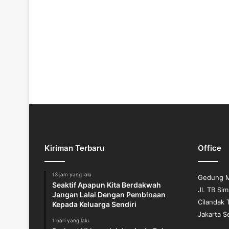
Kiriman Terbaru
Office
13 jam yang lalu
Gedung M
Seaktif Apapun Kita Berdakwah
Jl. TB Si
Jangan Lalai Dengan Pembinaan
Cilandak 
Kepada Keluarga Sendiri
Jakarta S
1 hari yang lalu