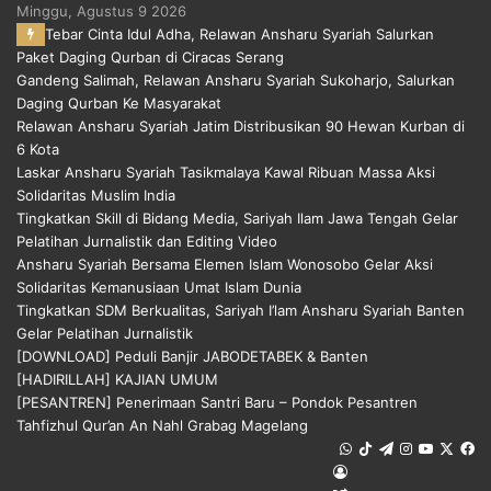
Minggu, Agustus 9 2026
Tebar Cinta Idul Adha, Relawan Ansharu Syariah Salurkan
Paket Daging Qurban di Ciracas Serang
Gandeng Salimah, Relawan Ansharu Syariah Sukoharjo, Salurkan
Daging Qurban Ke Masyarakat
Relawan Ansharu Syariah Jatim Distribusikan 90 Hewan Kurban di
6 Kota
Laskar Ansharu Syariah Tasikmalaya Kawal Ribuan Massa Aksi
Solidaritas Muslim India
Tingkatkan Skill di Bidang Media, Sariyah Ilam Jawa Tengah Gelar
Pelatihan Jurnalistik dan Editing Video
Ansharu Syariah Bersama Elemen Islam Wonosobo Gelar Aksi
Solidaritas Kemanusiaan Umat Islam Dunia
Tingkatkan SDM Berkualitas, Sariyah I’lam Ansharu Syariah Banten
Gelar Pelatihan Jurnalistik
[DOWNLOAD] Peduli Banjir JABODETABEK & Banten
[HADIRILLAH] KAJIAN UMUM
[PESANTREN] Penerimaan Santri Baru – Pondok Pesantren
Tahfizhul Qur’an An Nahl Grabag Magelang
WhatsApp
TikTok
Telegram
Instagram
YouTub
X
F
Log