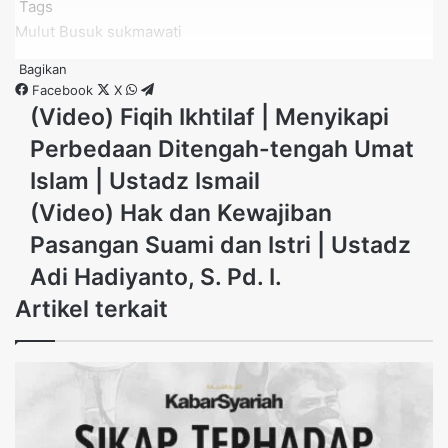
Tags
Mulut Busuk
sukmawati
Bagikan
Facebook
X
WhatsApp
Telegram
(Video)
(Video) Fiqih Ikhtilaf | Menyikapi
Fiqih
Perbedaan Ditengah-tengah Umat
Ikhtilaf
|
Islam | Ustadz Ismail
Menyikapi
(Video)
(Video) Hak dan Kewajiban
Perbedaan
Hak
Ditengah-
Pasangan Suami dan Istri | Ustadz
dan
tengah
Kewajiban
Adi Hadiyanto, S. Pd. I.
Umat
Pasangan
Islam
Artikel terkait
Suami
|
dan
Ustadz
Istri
Ismail
|
Ustadz
Adi
Hadiyanto,