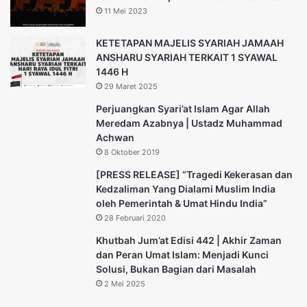
11 Mei 2023
KETETAPAN MAJELIS SYARIAH JAMAAH
ANSHARU SYARIAH TERKAIT 1 SYAWAL
1446 H
29 Maret 2025
Perjuangkan Syari’at Islam Agar Allah
Meredam Azabnya | Ustadz Muhammad
Achwan
8 Oktober 2019
[PRESS RELEASE] “Tragedi Kekerasan dan
Kedzaliman Yang Dialami Muslim India
oleh Pemerintah & Umat Hindu India”
28 Februari 2020
Khutbah Jum’at Edisi 442 | Akhir Zaman
dan Peran Umat Islam: Menjadi Kunci
Solusi, Bukan Bagian dari Masalah
2 Mei 2025