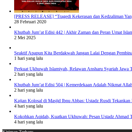
[PRESS RELEASE] “Tragedi Kekerasan dan Kedzaliman Yang 
28 Februari 2020
Khutbah Jum’at Edisi 442 | Akhir Zaman dan Peran Umat Isla
2 Mei 2025
Seaktif Apapun Kita Berdakwah Jangan Lalai Dengan Pembina
1 hari yang lalu
Perkuat Ukhuwah Islamiyah, Relawan Ansharu Syariah Jawa
2 hari yang lalu
Khutbah Jum’at Edisi 504 | Kemerdekaan Adalah Nikmat Alla
2 hari yang lalu
Kajian Kolosal di Masjid Ibnu Abbas: Ustadz Rusdi Tekank
4 hari yang lalu
Kokohkan Aqidah, Kuatkan Ukhuwah: Pesan Ustadz Ahmad To
4 hari yang lalu
Kiriman Terbaru