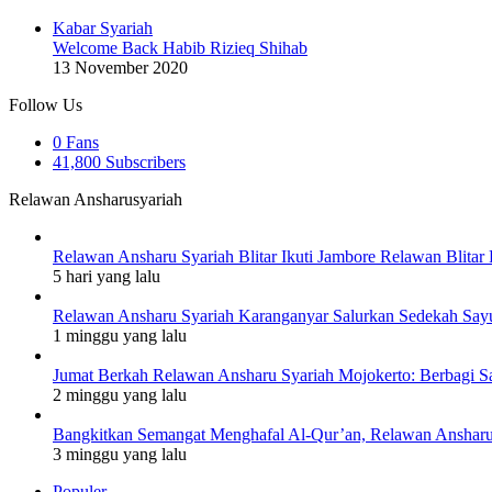
Kabar Syariah
Welcome Back Habib Rizieq Shihab
13 November 2020
Follow Us
0
Fans
41,800
Subscribers
Relawan Ansharusyariah
Relawan Ansharu Syariah Blitar Ikuti Jambore Relawan Blitar 
5 hari yang lalu
Relawan Ansharu Syariah Karanganyar Salurkan Sedekah Say
1 minggu yang lalu
Jumat Berkah Relawan Ansharu Syariah Mojokerto: Berbagi S
2 minggu yang lalu
Bangkitkan Semangat Menghafal Al-Qur’an, Relawan Ansharu S
3 minggu yang lalu
Populer