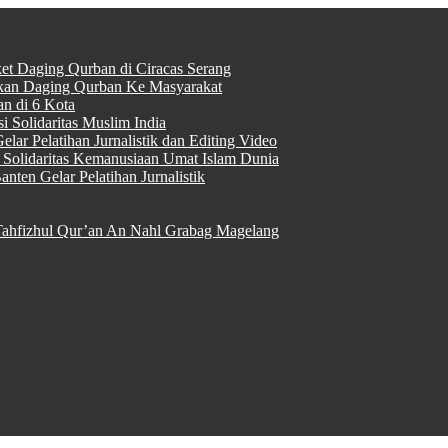
ket Daging Qurban di Ciracas Serang
rkan Daging Qurban Ke Masyarakat
n di 6 Kota
 Solidaritas Muslim India
lar Pelatihan Jurnalistik dan Editing Video
Solidaritas Kemanusiaan Umat Islam Dunia
nten Gelar Pelatihan Jurnalistik
ahfizhul Qur’an An Nahl Grabag Magelang