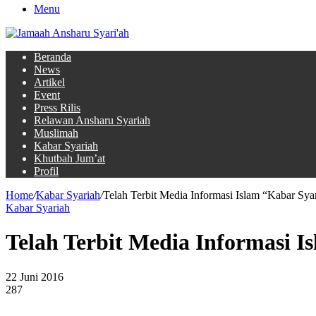
Menu
Beranda
News
Artikel
Event
Press Rilis
Relawan Ansharu Syariah
Muslimah
Kabar Syariah
Khutbah Jum’at
Profil
Home
/
Kabar Syariah
/
Telah Terbit Media Informasi Islam “Kabar Syar
Kabar Syariah
Telah Terbit Media Informasi I
22 Juni 2016
287