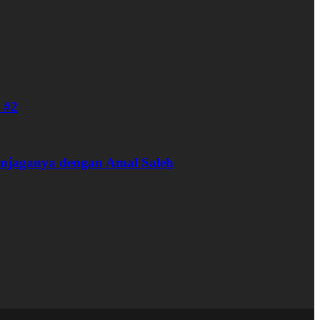
 #2
enjaganya dengan Amal Saleh