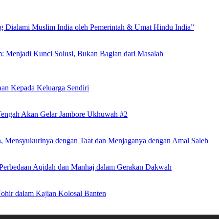
Dialami Muslim India oleh Pemerintah & Umat Hindu India”
m: Menjadi Kunci Solusi, Bukan Bagian dari Masalah
an Kepada Keluarga Sendiri
 Tengah Akan Gelar Jambore Ukhuwah #2
h, Mensyukurinya dengan Taat dan Menjaganya dengan Amal Saleh
an Perbedaan Aqidah dan Manhaj dalam Gerakan Dakwah
hir dalam Kajian Kolosal Banten