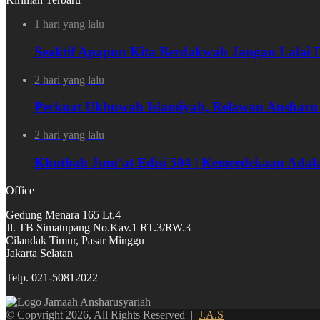
1 hari yang lalu
Seaktif Apapun Kita Berdakwah Jangan Lalai 
2 hari yang lalu
Perkuat Ukhuwah Islamiyah, Relawan Ansharu
2 hari yang lalu
Khutbah Jum’at Edisi 504 | Kemerdekaan Adal
Office
Gedung Menara 165 Lt.4
Jl. TB Simatupang No.Kav.1 RT.3/RW.3
Cilandak Timur, Pasar Minggu
Jakarta Selatan
Telp. 021-50812022
© Copyright 2026, All Rights Reserved |
J.A.S