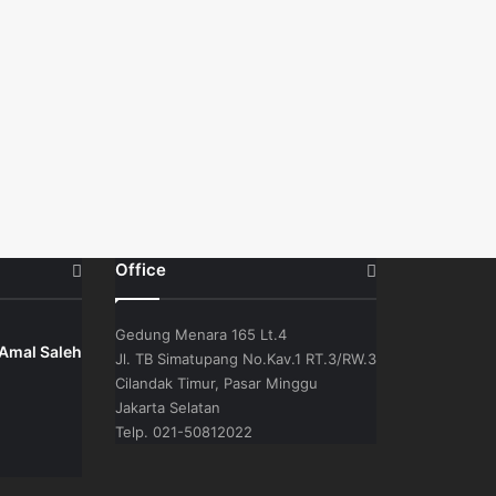
Office
Gedung Menara 165 Lt.4
 Amal Saleh
Jl. TB Simatupang No.Kav.1 RT.3/RW.3
Cilandak Timur, Pasar Minggu
Jakarta Selatan
Telp. 021-50812022