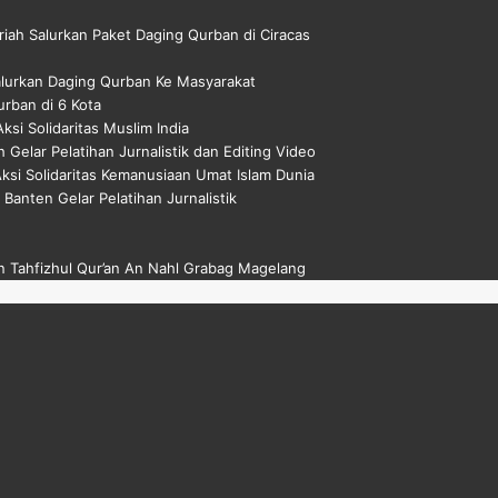
riah Salurkan Paket Daging Qurban di Ciracas
alurkan Daging Qurban Ke Masyarakat
rban di 6 Kota
si Solidaritas Muslim India
 Gelar Pelatihan Jurnalistik dan Editing Video
si Solidaritas Kemanusiaan Umat Islam Dunia
 Banten Gelar Pelatihan Jurnalistik
 Tahfizhul Qur’an An Nahl Grabag Magelang