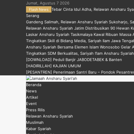
Jumat, Agustus 7 2026
Tebar Cinta Idul Adha, Relawan Ansharu Sya
Flash News
Serang
Gandeng Salimah, Relawan Ansharu Syariah Sukoharjo, S
Relawan Ansharu Syariah Jatim Distribusikan 90 Hewan Ku
Laskar Ansharu Syariah Tasikmalaya Kawal Ribuan Massa Ak
Tingkatkan Skill di Bidang Media, Sariyah Ilam Jawa Tengah
Ansharu Syariah Bersama Elemen Islam Wonosobo Gelar Ak
Tingkatkan SDM Berkualitas, Sariyah I’lam Ansharu Syariah
[DOWNLOAD] Peduli Banjir JABODETABEK & Banten
[HADIRILLAH] KAJIAN UMUM
[PESANTREN] Penerimaan Santri Baru – Pondok Pesantren
Menu
Beranda
News
Artikel
Event
Press Rilis
Relawan Ansharu Syariah
Muslimah
Kabar Syariah