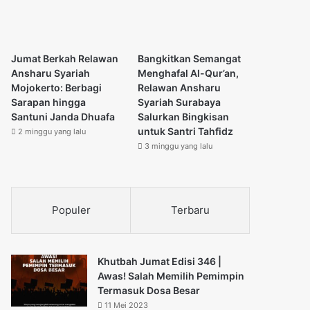
Jumat Berkah Relawan
Bangkitkan Semangat
Ansharu Syariah
Menghafal Al-Qur’an,
Mojokerto: Berbagi
Relawan Ansharu
Sarapan hingga
Syariah Surabaya
Santuni Janda Dhuafa
Salurkan Bingkisan
untuk Santri Tahfidz
2 minggu yang lalu
3 minggu yang lalu
Populer
Terbaru
Khutbah Jumat Edisi 346 |
Awas! Salah Memilih Pemimpin
Termasuk Dosa Besar
11 Mei 2023