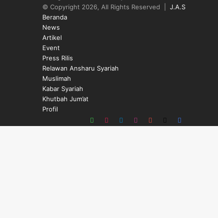
© Copyright 2026, All Rights Reserved |
J.A.S
Beranda
News
Artikel
Event
Press Rilis
Relawan Ansharu Syariah
Muslimah
Kabar Syariah
Khutbah Jum’at
Profil
WhatsApp
TikTok
Telegram
Instagram
YouTube
X
Facebook
Back
to
top
button