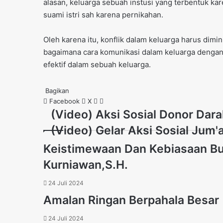
alasan, keluarga sebuah instusi yang terbentuk k
suami istri sah karena pernikahan.
Oleh karena itu, konflik dalam keluarga harus di
bagaimana cara komunikasi dalam keluarga dengan 
efektif dalam sebuah keluarga.
Bagikan
Facebook
X
WhatsApp
Telegram
(Video)
(Video) Aksi Sosial Donor Dar
Aksi
(Video)
(Video) Gelar Aksi Sosial Jum'
Sosial
Gelar
Donor
Keistimewaan Dan Kebiasaan Bu
Aksi
Darah
Sosial
Kurniawan,S.H.
Jum'at
Berkah
24 Juli 2024
Berbagi
Amalan Ringan Berpahala Besar 
24 Juli 2024