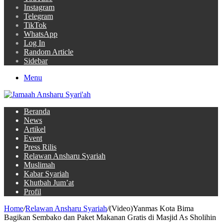
Instagram
Telegram
TikTok
WhatsApp
Log In
Random Article
Sidebar
Menu
Beranda
News
Artikel
Event
Press Rilis
Relawan Ansharu Syariah
Muslimah
Kabar Syariah
Khutbah Jum’at
Profil
Home
/
Relawan Ansharu Syariah
/
(Video)Yanmas Kota Bima
Bagikan Sembako dan Paket Makanan Gratis di Masjid As Sholihin