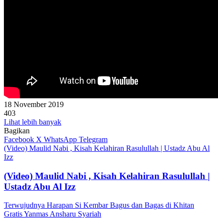
18 November 2019
403
Lihat lebih banyak
Bagikan
Facebook
X
WhatsApp
Telegram
(Video) Maulid Nabi , Kisah Kelahiran Rasulullah | Ustadz Abu Al
Izz
(Video) Maulid Nabi , Kisah Kelahiran Rasulullah |
Ustadz Abu Al Izz
Terwujudnya Harapan Si Kembar Bagus dan Bagas di Khitan
Gratis Yanmas Ansharu Syariah