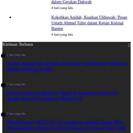
dalam Gerakan Dakwah
4 hari yang lalu
Kokohkan Aqidah, Kuatkan Ukhuwah: Pesan
Ustadz Ahmad Tohir dalam Kajian Kolosal
Banten
4 hari yang lalu
Kiriman Terbaru
1 hari yang lalu
Seaktif Apapun Kita Berdakwah Jangan Lalai Dengan Pembinaan
Kepada Keluarga Sendiri
2 hari yang lalu
Perkuat Ukhuwah Islamiyah, Relawan Ansharu Syariah Jawa
Tengah Akan Gelar Jambore Ukhuwah #2
2 hari yang lalu
Khutbah Jum’at Edisi 504 | Kemerdekaan Adalah Nikmat Allah,
Mensyukurinya dengan Taat dan Menjaganya dengan Amal Saleh