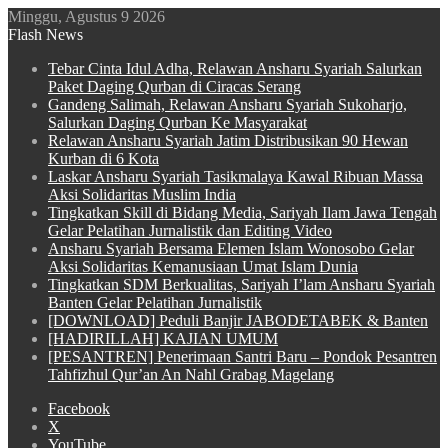
Minggu, Agustus 9 2026
Flash News
Tebar Cinta Idul Adha, Relawan Ansharu Syariah Salurkan
Paket Daging Qurban di Ciracas Serang
Gandeng Salimah, Relawan Ansharu Syariah Sukoharjo,
Salurkan Daging Qurban Ke Masyarakat
Relawan Ansharu Syariah Jatim Distribusikan 90 Hewan
Kurban di 6 Kota
Laskar Ansharu Syariah Tasikmalaya Kawal Ribuan Massa
Aksi Solidaritas Muslim India
Tingkatkan Skill di Bidang Media, Sariyah Ilam Jawa Tengah
Gelar Pelatihan Jurnalistik dan Editing Video
Ansharu Syariah Bersama Elemen Islam Wonosobo Gelar
Aksi Solidaritas Kemanusiaan Umat Islam Dunia
Tingkatkan SDM Berkualitas, Sariyah I’lam Ansharu Syariah
Banten Gelar Pelatihan Jurnalistik
[DOWNLOAD] Peduli Banjir JABODETABEK & Banten
[HADIRILLAH] KAJIAN UMUM
[PESANTREN] Penerimaan Santri Baru – Pondok Pesantren
Tahfizhul Qur’an An Nahl Grabag Magelang
Facebook
X
YouTube