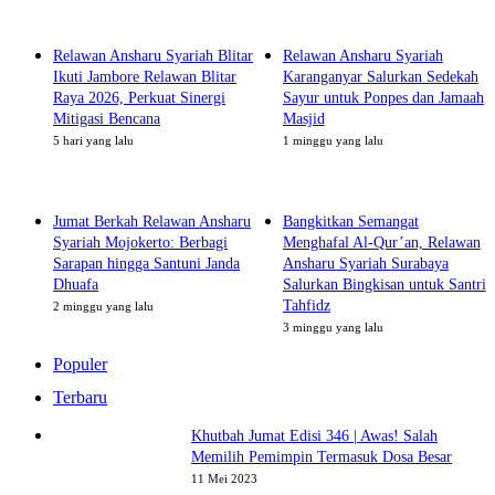
Relawan Ansharu Syariah Blitar
Relawan Ansharu Syariah
Ikuti Jambore Relawan Blitar
Karanganyar Salurkan Sedekah
Raya 2026, Perkuat Sinergi
Sayur untuk Ponpes dan Jamaah
Mitigasi Bencana
Masjid
5 hari yang lalu
1 minggu yang lalu
Jumat Berkah Relawan Ansharu
Bangkitkan Semangat
Syariah Mojokerto: Berbagi
Menghafal Al-Qur’an, Relawan
Sarapan hingga Santuni Janda
Ansharu Syariah Surabaya
Dhuafa
Salurkan Bingkisan untuk Santri
Tahfidz
2 minggu yang lalu
3 minggu yang lalu
Populer
Terbaru
Khutbah Jumat Edisi 346 | Awas! Salah
Memilih Pemimpin Termasuk Dosa Besar
11 Mei 2023