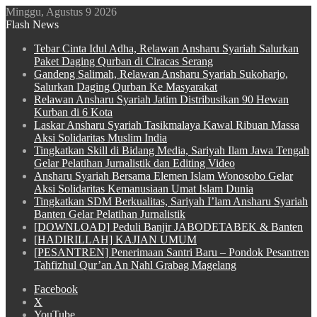
Minggu, Agustus 9 2026
Flash News
Tebar Cinta Idul Adha, Relawan Ansharu Syariah Salurkan
Paket Daging Qurban di Ciracas Serang
Gandeng Salimah, Relawan Ansharu Syariah Sukoharjo,
Salurkan Daging Qurban Ke Masyarakat
Relawan Ansharu Syariah Jatim Distribusikan 90 Hewan
Kurban di 6 Kota
Laskar Ansharu Syariah Tasikmalaya Kawal Ribuan Massa
Aksi Solidaritas Muslim India
Tingkatkan Skill di Bidang Media, Sariyah Ilam Jawa Tengah
Gelar Pelatihan Jurnalistik dan Editing Video
Ansharu Syariah Bersama Elemen Islam Wonosobo Gelar
Aksi Solidaritas Kemanusiaan Umat Islam Dunia
Tingkatkan SDM Berkualitas, Sariyah I’lam Ansharu Syariah
Banten Gelar Pelatihan Jurnalistik
[DOWNLOAD] Peduli Banjir JABODETABEK & Banten
[HADIRILLAH] KAJIAN UMUM
[PESANTREN] Penerimaan Santri Baru – Pondok Pesantren
Tahfizhul Qur’an An Nahl Grabag Magelang
Facebook
X
YouTube