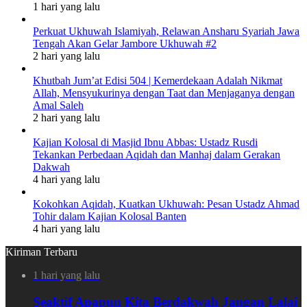
1 hari yang lalu
Perkuat Ukhuwah Islamiyah, Relawan Ansharu Syariah Jawa
Tengah Akan Gelar Jambore Ukhuwah #2
2 hari yang lalu
Khutbah Jum’at Edisi 504 | Kemerdekaan Adalah Nikmat
Allah, Mensyukurinya dengan Taat dan Menjaganya dengan
Amal Saleh
2 hari yang lalu
Kajian Kolosal di Masjid Ibnu Abbas: Ustadz Rusdi
Tekankan Perbedaan Aqidah dan Manhaj dalam Gerakan
Dakwah
4 hari yang lalu
Kokohkan Aqidah, Kuatkan Ukhuwah: Pesan Ustadz Ahmad
Tohir dalam Kajian Kolosal Banten
4 hari yang lalu
Kiriman Terbaru
1 hari yang lalu
Seaktif Apapun Kita Berdakwah Jangan Lalai