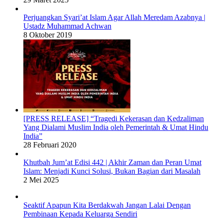
Perjuangkan Syari’at Islam Agar Allah Meredam Azabnya |
Ustadz Muhammad Achwan
8 Oktober 2019
[PRESS RELEASE] “Tragedi Kekerasan dan Kedzaliman
Yang Dialami Muslim India oleh Pemerintah & Umat Hindu
India”
28 Februari 2020
Khutbah Jum’at Edisi 442 | Akhir Zaman dan Peran Umat
Islam: Menjadi Kunci Solusi, Bukan Bagian dari Masalah
2 Mei 2025
Seaktif Apapun Kita Berdakwah Jangan Lalai Dengan
Pembinaan Kepada Keluarga Sendiri