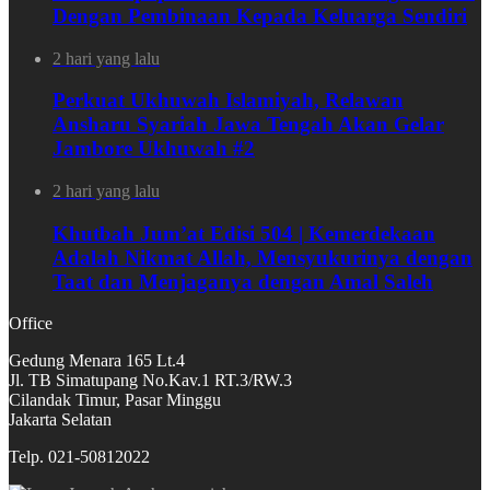
Dengan Pembinaan Kepada Keluarga Sendiri
2 hari yang lalu
Perkuat Ukhuwah Islamiyah, Relawan
Ansharu Syariah Jawa Tengah Akan Gelar
Jambore Ukhuwah #2
2 hari yang lalu
Khutbah Jum’at Edisi 504 | Kemerdekaan
Adalah Nikmat Allah, Mensyukurinya dengan
Taat dan Menjaganya dengan Amal Saleh
Office
Gedung Menara 165 Lt.4
Jl. TB Simatupang No.Kav.1 RT.3/RW.3
Cilandak Timur, Pasar Minggu
Jakarta Selatan
Telp. 021-50812022