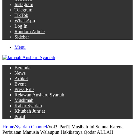
Instagram
Telegram
TikTok
WhatsApp
Log In
Random Article
Sidebar
Menu
Beranda
News
Artikel
Event
Press Rilis
Relawan Ansharu Syariah
Muslimah
Kabar Syariah
Khutbah Jum’at
Profil
Home
/
Syariah Channel
/
Vol3 |Part1| Musibah Ini Semua Karena
Perbuatan Manusia Walaupun Hakikatnya Qodar ALLAH