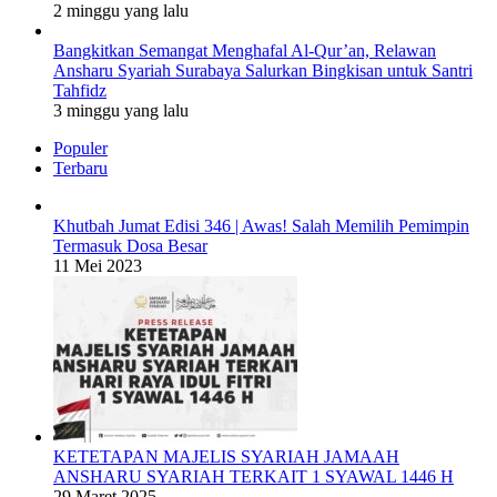
2 minggu yang lalu
Bangkitkan Semangat Menghafal Al-Qur’an, Relawan
Ansharu Syariah Surabaya Salurkan Bingkisan untuk Santri
Tahfidz
3 minggu yang lalu
Populer
Terbaru
Khutbah Jumat Edisi 346 | Awas! Salah Memilih Pemimpin
Termasuk Dosa Besar
11 Mei 2023
KETETAPAN MAJELIS SYARIAH JAMAAH
ANSHARU SYARIAH TERKAIT 1 SYAWAL 1446 H
29 Maret 2025