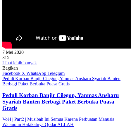
7 Mei 2020
315
Lihat lebih banyak
Bagikan
Facebook
X
WhatsApp
Telegram
Peduli Korban Banjir Cilegon, Yanmas Ansharu Syariah Banten
Berbagi Paket Berbuka Puasa Gratis
Peduli Korban Banjir Cilegon, Yanmas Ansharu
Syariah Banten Berbagi Paket Berbuka Puasa
Gratis
Vol4 | Part2 | Musibah Ini Semua Karena Perbuatan Manusia
Walaupun Hakikatnya Qodar ALLAH