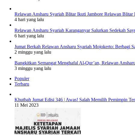
Relawan Ansharu Syariah Blitar Ikuti Jambore Relawan Blitar 
4 hari yang lalu
Relawan Ansharu Syariah Karanganyar Salurkan Sedekah Say
6 hari yang lalu
Jumat Berkah Relawan Ansharu Syariah Mojokerto: Berbagi S
2 minggu yang lalu
Bangkitkan Semangat Menghafal Al-Qur’an, Relawan Ansharu S
3 minggu yang lalu
Populer
Terbaru
Khutbah Jumat Edisi 346 | Awas! Salah Memilih Pemimpin Te
11 Mei 2023