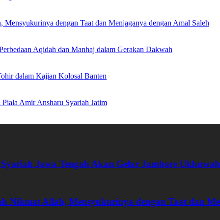
h, Mensyukurinya dengan Taat dan Menjaganya dengan Amal Saleh
an Perbedaan Aqidah dan Manhaj dalam Gerakan Dakwah
hir dalam Kajian Kolosal Banten
Piala Amir Ansharu Syariah Jatim
 Syariah Jawa Tengah Akan Gelar Jambore Ukhuwah
ah Nikmat Allah, Mensyukurinya dengan Taat dan M