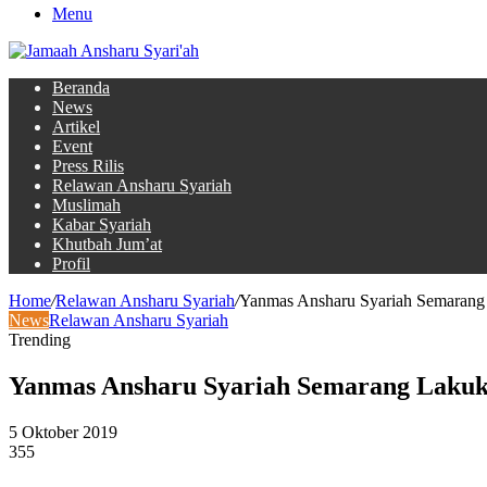
Menu
Beranda
News
Artikel
Event
Press Rilis
Relawan Ansharu Syariah
Muslimah
Kabar Syariah
Khutbah Jum’at
Profil
Home
/
Relawan Ansharu Syariah
/
Yanmas Ansharu Syariah Semaran
News
Relawan Ansharu Syariah
Trending
Yanmas Ansharu Syariah Semarang Laku
5 Oktober 2019
355