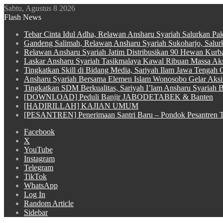
Sabtu, Agustus 8 2026
Flash News
Tebar Cinta Idul Adha, Relawan Ansharu Syariah Salurkan Pa
Gandeng Salimah, Relawan Ansharu Syariah Sukoharjo, Salu
Relawan Ansharu Syariah Jatim Distribusikan 90 Hewan Kurba
Laskar Ansharu Syariah Tasikmalaya Kawal Ribuan Massa Aksi
Tingkatkan Skill di Bidang Media, Sariyah Ilam Jawa Tengah Ge
Ansharu Syariah Bersama Elemen Islam Wonosobo Gelar Aksi 
Tingkatkan SDM Berkualitas, Sariyah I’lam Ansharu Syariah Ba
[DOWNLOAD] Peduli Banjir JABODETABEK & Banten
[HADIRILLAH] KAJIAN UMUM
[PESANTREN] Penerimaan Santri Baru – Pondok Pesantren T
Facebook
X
YouTube
Instagram
Telegram
TikTok
WhatsApp
Log In
Random Article
Sidebar