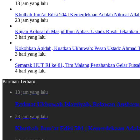
13 jam yang lalu
Khutbah Jum’at Edisi 504 | Kemerdekaan Adalah Nikmat Alla
23 jam yang lalu
Kajian Kolosal di Masjid Ibnu Abbas: Ustadz Rusdi Tekank
3 hari yang lalu
Kokohkan Aqidah, Kuatkan Ukhuwah: Pesan Ustadz Ahmad To
3 hari yang lalu
Semarak HUT RI ke-81, Tim Malang Pertahankan Gelar Futsal 
4 hari yang lalu
Kiriman Terbaru
13 jam yang lalu
Perkuat Ukhuwah Islamiyah, Relawan Ansharu
23 jam yang lalu
Khutbah Jum’at Edisi 504 | Kemerdekaan Adal