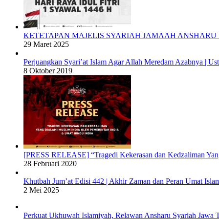
KETETAPAN MAJELIS SYARIAH JAMAAH ANSHARU S
29 Maret 2025
Perjuangkan Syari’at Islam Agar Allah Meredam Azabnya |
8 Oktober 2019
[PRESS RELEASE] “Tragedi Kekerasan dan Kedzaliman Yang 
28 Februari 2020
Khutbah Jum’at Edisi 442 | Akhir Zaman dan Peran Umat Isla
2 Mei 2025
Perkuat Ukhuwah Islamiyah, Relawan Ansharu Syariah Jawa