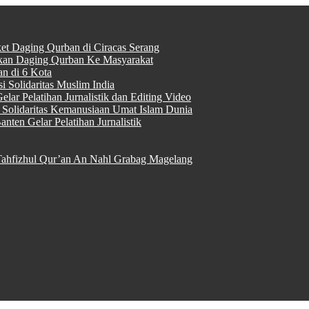
ket Daging Qurban di Ciracas Serang
rkan Daging Qurban Ke Masyarakat
n di 6 Kota
 Solidaritas Muslim India
lar Pelatihan Jurnalistik dan Editing Video
Solidaritas Kemanusiaan Umat Islam Dunia
nten Gelar Pelatihan Jurnalistik
ahfizhul Qur’an An Nahl Grabag Magelang